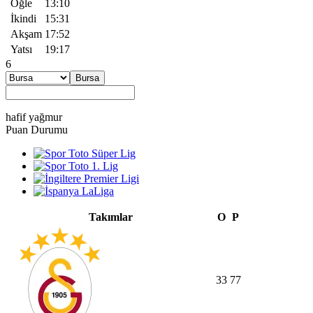
Öğle
13:10
İkindi
15:31
Akşam
17:52
Yatsı
19:17
6
Bursa
hafif yağmur
Puan
Durumu
Takımlar
O
P
33
77