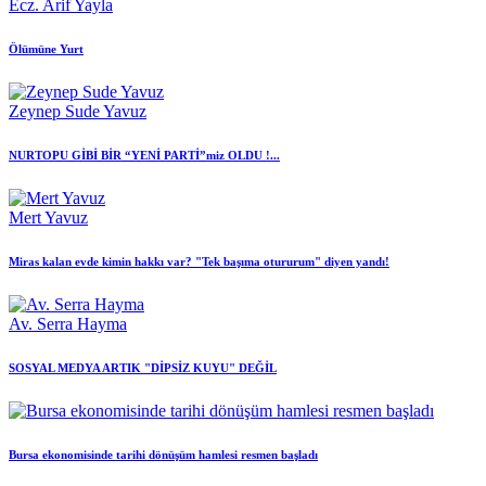
Ecz. Arif Yayla
Ölümüne Yurt
Zeynep Sude Yavuz
NURTOPU GİBİ BİR “YENİ PARTİ”miz OLDU !...
Mert Yavuz
Miras kalan evde kimin hakkı var? "Tek başıma otururum" diyen yandı!
Av. Serra Hayma
SOSYAL MEDYA ARTIK "DİPSİZ KUYU" DEĞİL
Bursa ekonomisinde tarihi dönüşüm hamlesi resmen başladı