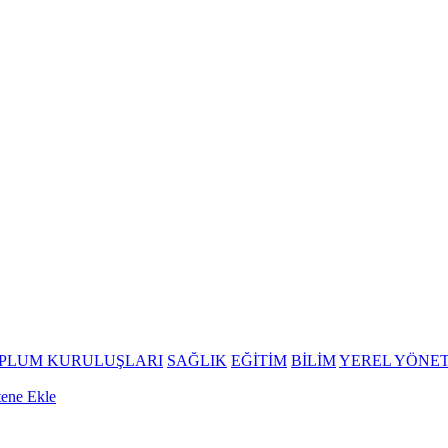
OPLUM KURULUŞLARI
SAĞLIK
EĞİTİM
BİLİM
YEREL YÖNE
tene Ekle