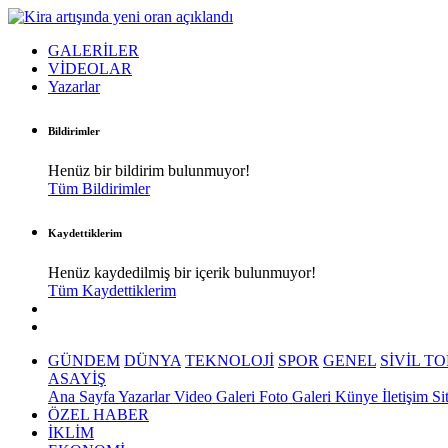
GALERİLER
VİDEOLAR
Yazarlar
Bildirimler
Henüz bir bildirim bulunmuyor!
Tüm Bildirimler
Kaydettiklerim
Henüz kaydedilmiş bir içerik bulunmuyor!
Tüm Kaydettiklerim
GÜNDEM
DÜNYA
TEKNOLOJİ
SPOR
GENEL
SİVİL T
ASAYİŞ
Ana Sayfa
Yazarlar
Video Galeri
Foto Galeri
Künye
İletişim
Si
ÖZEL HABER
İKLİM