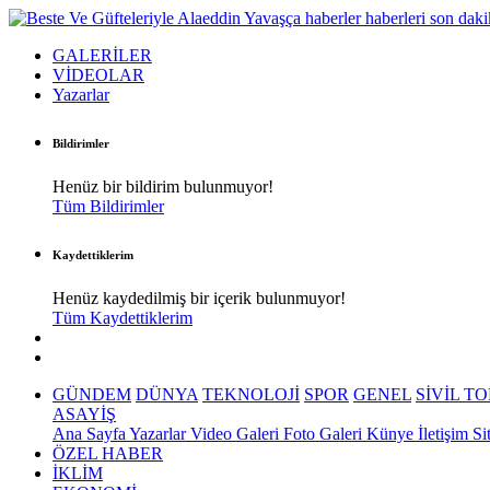
GALERİLER
VİDEOLAR
Yazarlar
Bildirimler
Henüz bir bildirim bulunmuyor!
Tüm Bildirimler
Kaydettiklerim
Henüz kaydedilmiş bir içerik bulunmuyor!
Tüm Kaydettiklerim
GÜNDEM
DÜNYA
TEKNOLOJİ
SPOR
GENEL
SİVİL T
ASAYİŞ
Ana Sayfa
Yazarlar
Video Galeri
Foto Galeri
Künye
İletişim
Si
ÖZEL HABER
İKLİM