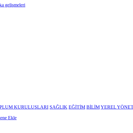
OPLUM KURULUŞLARI
SAĞLIK
EĞİTİM
BİLİM
YEREL YÖNE
tene Ekle