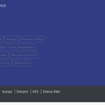
EKLE
Ü
#inegöl
#Somuncu Baba
kler Türkiye Şampiyonası
ralar
#Ressam Seçil Erel
 Pürsün
#Fetih Yolu
Künye
İletişim
RSS
Sitene Ekle