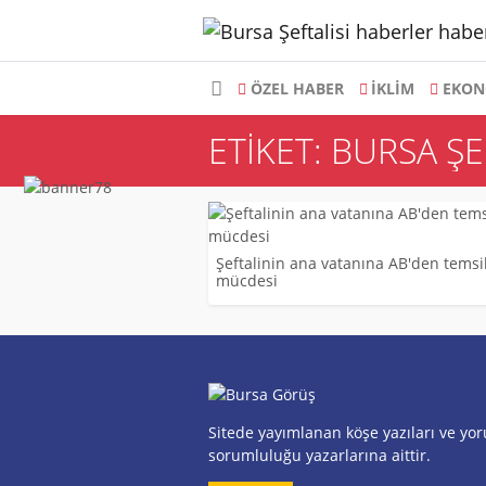
ÖZEL HABER
İKLİM
EKON
ETIKET: BURSA ŞE
Şeftalinin ana vatanına AB'den temsil
mücdesi
Sitede yayımlanan köşe yazıları ve yo
sorumluluğu yazarlarına aittir.