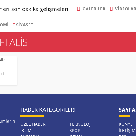
GALERİLER
VİDEOLA
OMİ
SİYASET
FTALISI
ci
HABER KATEGORILERI
SAYFA
rumların
ÖZEL HABER
TEKNOLOJİ
KÜNYE
İKLİM
SPOR
İLETIŞIM