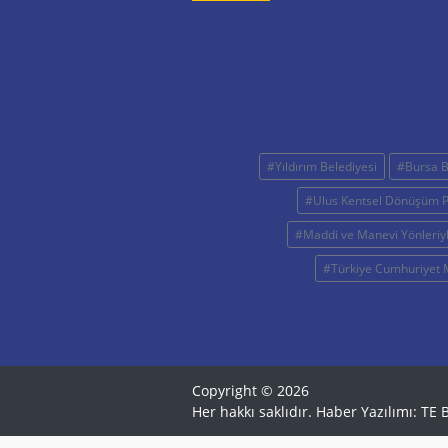
#Yıldırım Belediyesi
#Bursa B
#Ulus Kentsel Dönüşüm P
#Maddi ve Manevi Yönleriyl
#Türkiye Cumhuriyet 
Copyright © 2026
Her hakkı saklıdır. Haber Yazılımı:
TE B