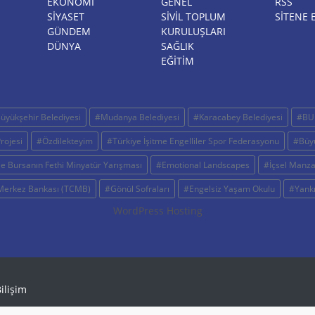
EKONOMİ
GENEL
RSS
SİYASET
SİVİL TOPLUM
SITENE 
GÜNDEM
KURULUŞLARI
DÜNYA
SAĞLIK
EĞİTİM
üyükşehir Belediyesi
#Mudanya Belediyesi
#Karacabey Belediyesi
#BU
rojesi
#Özdilekteyim
#Türkiye İşitme Engelliler Spor Federasyonu
#Büyü
e Bursanın Fethi Minyatür Yarışması
#Emotional Landscapes
#İçsel Manza
Merkez Bankası (TCMB)
#Gönül Sofraları
#Engelsiz Yaşam Okulu
#Yankı
WordPress Hosting
ilişim