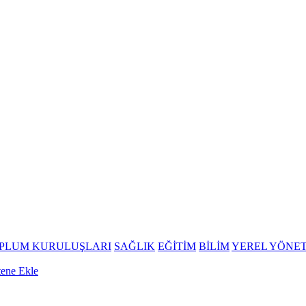
OPLUM KURULUŞLARI
SAĞLIK
EĞİTİM
BİLİM
YEREL YÖNE
tene Ekle