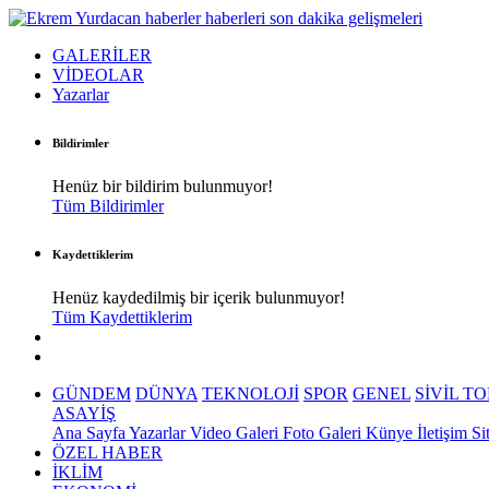
GALERİLER
VİDEOLAR
Yazarlar
Bildirimler
Henüz bir bildirim bulunmuyor!
Tüm Bildirimler
Kaydettiklerim
Henüz kaydedilmiş bir içerik bulunmuyor!
Tüm Kaydettiklerim
GÜNDEM
DÜNYA
TEKNOLOJİ
SPOR
GENEL
SİVİL T
ASAYİŞ
Ana Sayfa
Yazarlar
Video Galeri
Foto Galeri
Künye
İletişim
Si
ÖZEL HABER
İKLİM