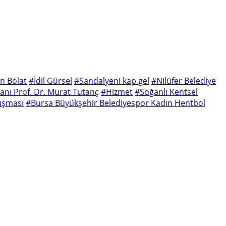
n Bolat
#İdil Gürsel
#Sandalyeni kap gel
#Nilüfer Belediye
kanı Prof. Dr. Murat Tutanç
#Hizmet
#Soğanlı Kentsel
luşması
#Bursa Büyükşehir Belediyespor Kadın Hentbol