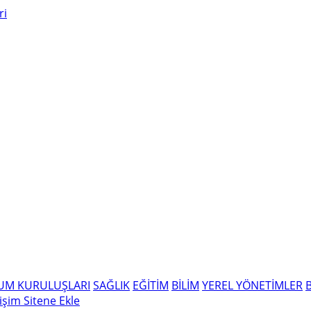
LUM KURULUŞLARI
SAĞLIK
EĞİTİM
BİLİM
YEREL YÖNETİMLER
tişim
Sitene Ekle