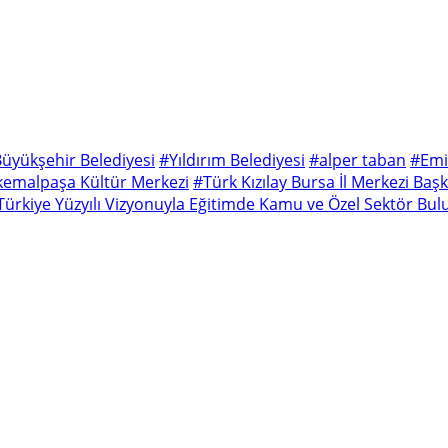
üyükşehir Belediyesi
#Yıldırım Belediyesi
#alper taban
#Emi
emalpaşa Kültür Merkezi
#Türk Kızılay Bursa İl Merkezi Baş
Türkiye Yüzyılı Vizyonuyla Eğitimde Kamu ve Özel Sektör Bu