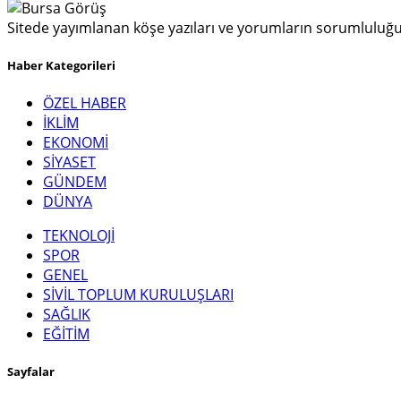
Sitede yayımlanan köşe yazıları ve yorumların sorumluluğu y
Haber Kategorileri
ÖZEL HABER
İKLİM
EKONOMİ
SİYASET
GÜNDEM
DÜNYA
TEKNOLOJİ
SPOR
GENEL
SİVİL TOPLUM KURULUŞLARI
SAĞLIK
EĞİTİM
Sayfalar