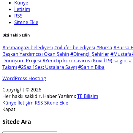
Künye
İletişim
RSS
Sitene Ekle
Bizi Takip Edin
#osmangazi belediyesi
#nilüfer belediyesi
#Bursa
#Bursa B
Başkan Yardımcısı Okan Şahin
#Dirençli Şehirler
#Mustafak
Dönüşüm Projesi
#Yeni tip koronavirüs (Kovid19) salgını
#
Takımı
#2Saz 1Ses: Ustalara Saygı
#Şahin Biba
WordPress Hosting
Copyright © 2026
Her hakkı saklıdır. Haber Yazılımı:
TE Bilişim
Künye
İletişim
RSS
Sitene Ekle
Kapat
Sitede Ara