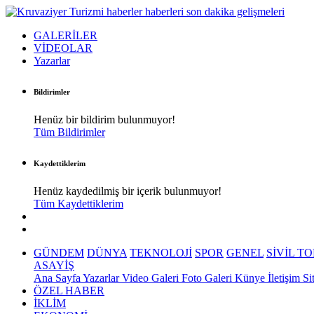
GALERİLER
VİDEOLAR
Yazarlar
Bildirimler
Henüz bir bildirim bulunmuyor!
Tüm Bildirimler
Kaydettiklerim
Henüz kaydedilmiş bir içerik bulunmuyor!
Tüm Kaydettiklerim
GÜNDEM
DÜNYA
TEKNOLOJİ
SPOR
GENEL
SİVİL T
ASAYİŞ
Ana Sayfa
Yazarlar
Video Galeri
Foto Galeri
Künye
İletişim
Si
ÖZEL HABER
İKLİM