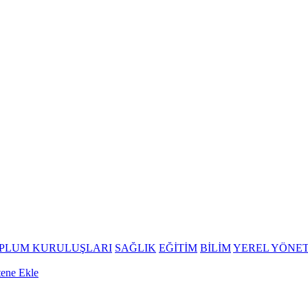
OPLUM KURULUŞLARI
SAĞLIK
EĞİTİM
BİLİM
YEREL YÖNE
tene Ekle