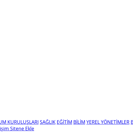
LUM KURULUŞLARI
SAĞLIK
EĞİTİM
BİLİM
YEREL YÖNETİMLER
tişim
Sitene Ekle