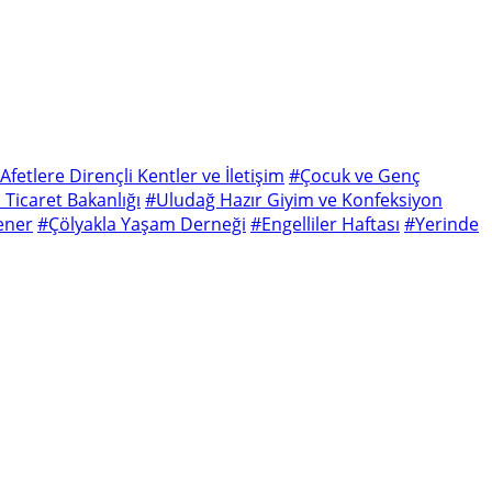
Afetlere Dirençli Kentler ve İletişim
#Çocuk ve Genç
 Ticaret Bakanlığı
#Uludağ Hazır Giyim ve Konfeksiyon
ener
#Çölyakla Yaşam Derneği
#Engelliler Haftası
#Yerinde