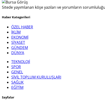
Sitede yayımlanan köşe yazıları ve yorumların sorumluluğu y
Haber Kategorileri
ÖZEL HABER
İKLİM
EKONOMİ
SİYASET
GÜNDEM
DÜNYA
TEKNOLOJİ
SPOR
GENEL
SİVİL TOPLUM KURULUŞLARI
SAĞLIK
EĞİTİM
Sayfalar