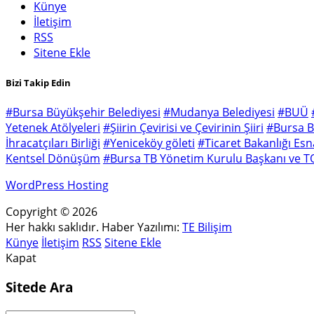
Künye
İletişim
RSS
Sitene Ekle
Bizi Takip Edin
#Bursa Büyükşehir Belediyesi
#Mudanya Belediyesi
#BUÜ
Yetenek Atölyeleri
#Şiirin Çevirisi ve Çevirinin Şiiri
#Bursa B
İhracatçıları Birliği
#Yeniceköy göleti
#Ticaret Bakanlığı Es
Kentsel Dönüşüm
#Bursa TB Yönetim Kurulu Başkanı ve T
WordPress Hosting
Copyright © 2026
Her hakkı saklıdır. Haber Yazılımı:
TE Bilişim
Künye
İletişim
RSS
Sitene Ekle
Kapat
Sitede Ara