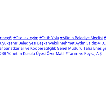
#inegöl
#Özdilekteyim
#Fetih Yolu
#Münih Belediye Meclisi
#
üyükşehir Belediyesi Başkanvekili Mehmet Aydın Saldız
#T.C.
naf Sanatkarlar ve Kooperatifçilik Genel Müdürü Taha Enes Ş
OBB Yönetim Kurulu Üyesi Özer Matlı
#Tarım ve Peyzaj A.Ş