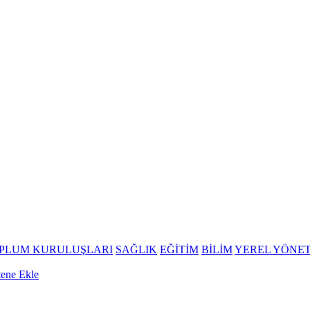
OPLUM KURULUŞLARI
SAĞLIK
EĞİTİM
BİLİM
YEREL YÖNE
tene Ekle