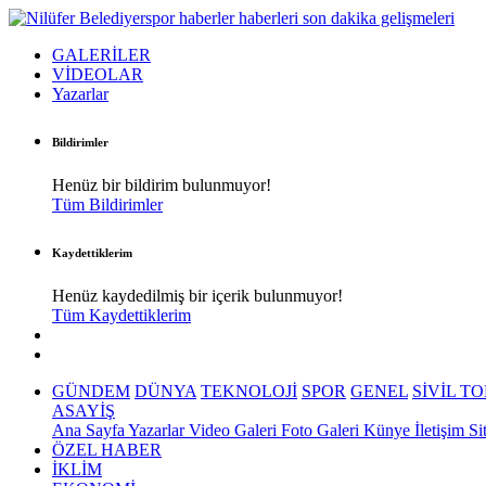
GALERİLER
VİDEOLAR
Yazarlar
Bildirimler
Henüz bir bildirim bulunmuyor!
Tüm Bildirimler
Kaydettiklerim
Henüz kaydedilmiş bir içerik bulunmuyor!
Tüm Kaydettiklerim
GÜNDEM
DÜNYA
TEKNOLOJİ
SPOR
GENEL
SİVİL T
ASAYİŞ
Ana Sayfa
Yazarlar
Video Galeri
Foto Galeri
Künye
İletişim
Si
ÖZEL HABER
İKLİM