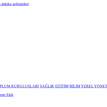
OPLUM KURULUŞLARI
SAĞLIK
EĞİTİM
BİLİM
YEREL YÖNE
tene Ekle