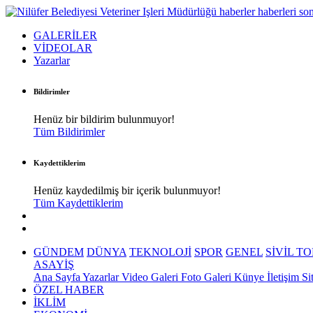
GALERİLER
VİDEOLAR
Yazarlar
Bildirimler
Henüz bir bildirim bulunmuyor!
Tüm Bildirimler
Kaydettiklerim
Henüz kaydedilmiş bir içerik bulunmuyor!
Tüm Kaydettiklerim
GÜNDEM
DÜNYA
TEKNOLOJİ
SPOR
GENEL
SİVİL T
ASAYİŞ
Ana Sayfa
Yazarlar
Video Galeri
Foto Galeri
Künye
İletişim
Si
ÖZEL HABER
İKLİM