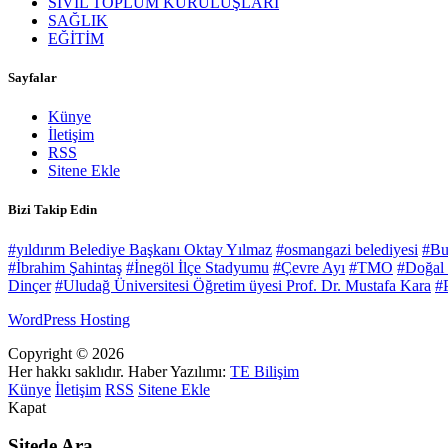
SİVİL TOPLUM KURULUŞLARI
SAĞLIK
EĞİTİM
Sayfalar
Künye
İletişim
RSS
Sitene Ekle
Bizi Takip Edin
#yıldırım Belediye Başkanı Oktay Yılmaz
#osmangazi belediyesi
#Bu
#İbrahim Şahintaş
#İnegöl İlçe Stadyumu
#Çevre Ayı
#TMO
#Doğal
Dinçer
#Uludağ Üniversitesi Öğretim üyesi Prof. Dr. Mustafa Kara
#P
WordPress Hosting
Copyright © 2026
Her hakkı saklıdır. Haber Yazılımı:
TE Bilişim
Künye
İletişim
RSS
Sitene Ekle
Kapat
Sitede Ara