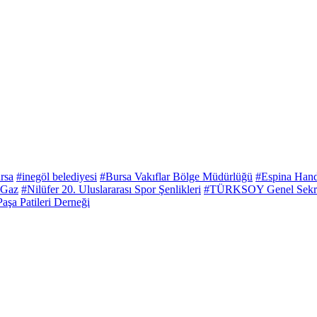
rsa
#inegöl belediyesi
#Bursa Vakıflar Bölge Müdürlüğü
#Espina Han
 Gaz
#Nilüfer 20. Uluslararası Spor Şenlikleri
#TÜRKSOY Genel Sekret
aşa Patileri Derneği