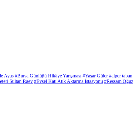
de Ayas
#Bursa Günlüğü Hikâye Yarışması
#Yaşar Güler
#alper taban
eri Sultan Raev
#Evsel Katı Atık Aktarma İstasyonu
#Ressam Oğuz