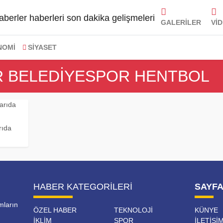
GALERİLER
Vİ
NOMİ
SİYASET
ER BELEDIYESPOR HENTBOL
rıda
HABER KATEGORILERI
SAYF
mların
ÖZEL HABER
TEKNOLOJİ
KÜNYE
İKLİM
SPOR
İLETIŞI