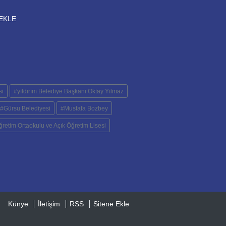
EKLE
si
#yıldırım Belediye Başkanı Oktay Yılmaz
#Gürsu Belediyesi
#Mustafa Bozbey
retim Ortaokulu ve Açık Öğretim Lisesi
Künye
İletişim
RSS
Sitene Ekle