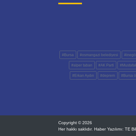
#Bursa
#osmangazi belediyesi
#inegöl
#alper taban
#AK Parti
#Mustafa
#Erkan Aydın
#deprem
#Bursa ö
Copyright © 2026
Her hakkı saklıdır. Haber Yazılımı:
TE Bi