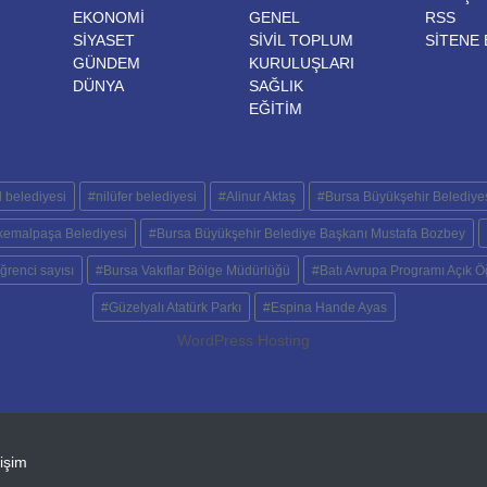
EKONOMİ
GENEL
RSS
SİYASET
SİVİL TOPLUM
SITENE 
GÜNDEM
KURULUŞLARI
DÜNYA
SAĞLIK
EĞİTİM
 belediyesi
#nilüfer belediyesi
#Alinur Aktaş
#Bursa Büyükşehir Belediye
kemalpaşa Belediyesi
#Bursa Büyükşehir Belediye Başkanı Mustafa Bozbey
ğrenci sayısı
#Bursa Vakıflar Bölge Müdürlüğü
#Batı Avrupa Programı Açık Öğ
#Güzelyalı Atatürk Parkı
#Espina Hande Ayas
WordPress Hosting
lişim