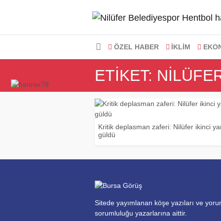
ÖZEL HABER
İKLİM
EKO
ETIKET: NILÜF
Kritik deplasman zaferi: Nilüfer ikinci ya
güldü
Sitede yayımlanan köşe yazıları ve yoru
sorumluluğu yazarlarına aittir.