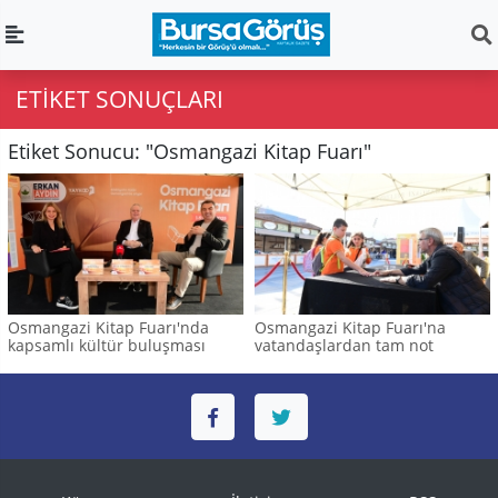
ETIKET SONUÇLARI
Etiket Sonucu: "Osmangazi Kitap Fuarı"
Osmangazi Kitap Fuarı'nda
Osmangazi Kitap Fuarı'na
kapsamlı kültür buluşması
vatandaşlardan tam not