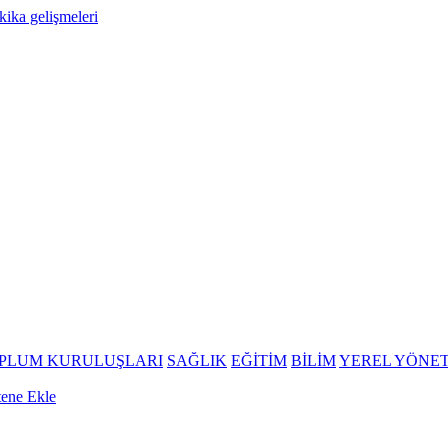
OPLUM KURULUŞLARI
SAĞLIK
EĞİTİM
BİLİM
YEREL YÖNE
tene Ekle