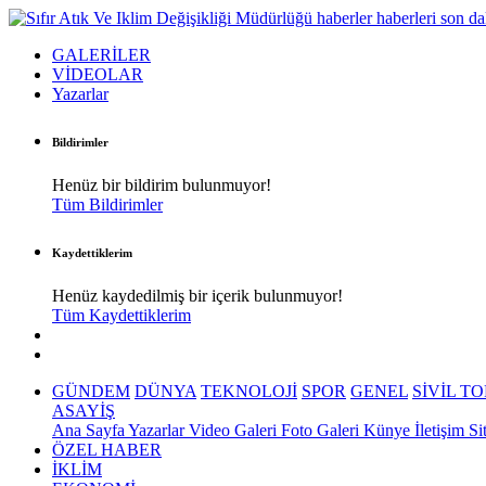
GALERİLER
VİDEOLAR
Yazarlar
Bildirimler
Henüz bir bildirim bulunmuyor!
Tüm Bildirimler
Kaydettiklerim
Henüz kaydedilmiş bir içerik bulunmuyor!
Tüm Kaydettiklerim
GÜNDEM
DÜNYA
TEKNOLOJİ
SPOR
GENEL
SİVİL T
ASAYİŞ
Ana Sayfa
Yazarlar
Video Galeri
Foto Galeri
Künye
İletişim
Si
ÖZEL HABER
İKLİM