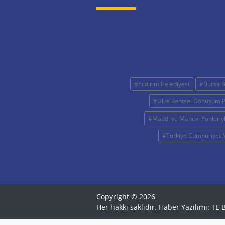
#Yıldırım Belediyesi
#Bursa B
#Ulus Kentsel Dönüşüm P
#Maddi ve Manevi Yönleriyl
#Türkiye Cumhuriyet 
Copyright © 2026
Her hakkı saklıdır. Haber Yazılımı:
TE B