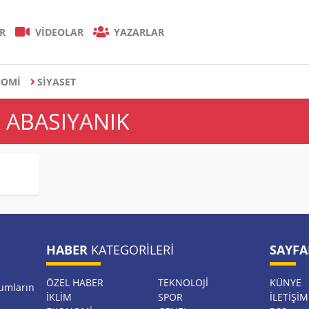
R
VİDEOLAR
YAZARLAR
NOMİ
SİYASET
K ABASIYANIK
HABER
KATEGORILERI
SAYFA
ÖZEL HABER
TEKNOLOJİ
KÜNYE
rumların
İKLİM
SPOR
İLETIŞIM