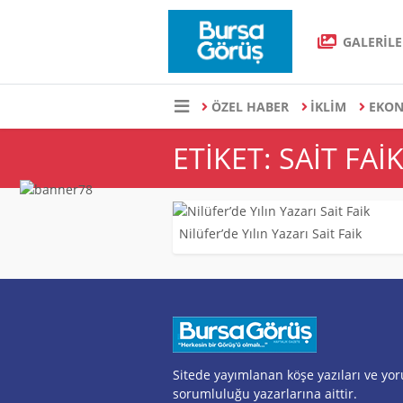
GALERİLE
ÖZEL HABER
İKLİM
EKO
ETIKET: SAIT FAI
Nilüfer’de Yılın Yazarı Sait Faik
Sitede yayımlanan köşe yazıları ve yo
sorumluluğu yazarlarına aittir.