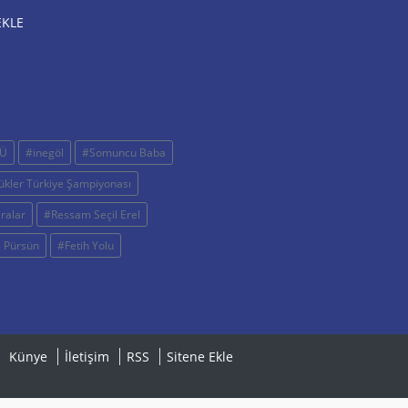
EKLE
Ü
#inegöl
#Somuncu Baba
kler Türkiye Şampiyonası
ralar
#Ressam Seçil Erel
 Pürsün
#Fetih Yolu
Künye
İletişim
RSS
Sitene Ekle