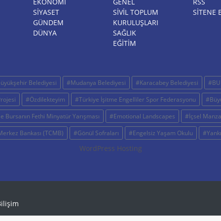
EKONOMİ
GENEL
RSS
SİYASET
SİVİL TOPLUM
SITENE 
GÜNDEM
KURULUŞLARI
DÜNYA
SAĞLIK
EĞİTİM
üyükşehir Belediyesi
#Mudanya Belediyesi
#Karacabey Belediyesi
#BU
rojesi
#Özdilekteyim
#Türkiye İşitme Engelliler Spor Federasyonu
#Büyü
e Bursanın Fethi Minyatür Yarışması
#Emotional Landscapes
#İçsel Manza
Merkez Bankası (TCMB)
#Gönül Sofraları
#Engelsiz Yaşam Okulu
#Yankı
WordPress Hosting
ilişim