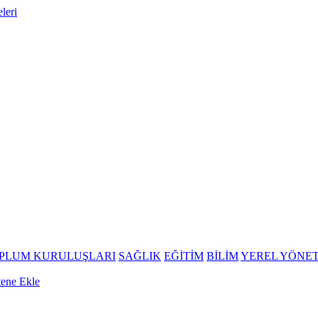
OPLUM KURULUŞLARI
SAĞLIK
EĞİTİM
BİLİM
YEREL YÖNE
tene Ekle