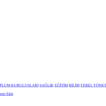
OPLUM KURULUŞLARI
SAĞLIK
EĞİTİM
BİLİM
YEREL YÖNE
tene Ekle