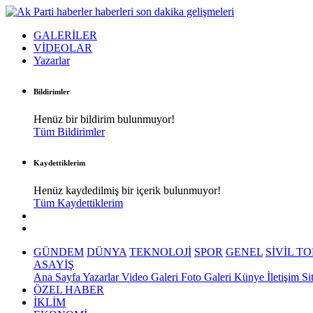
GALERİLER
VİDEOLAR
Yazarlar
Bildirimler
Henüz bir bildirim bulunmuyor!
Tüm Bildirimler
Kaydettiklerim
Henüz kaydedilmiş bir içerik bulunmuyor!
Tüm Kaydettiklerim
GÜNDEM
DÜNYA
TEKNOLOJİ
SPOR
GENEL
SİVİL T
ASAYİŞ
Ana Sayfa
Yazarlar
Video Galeri
Foto Galeri
Künye
İletişim
Si
ÖZEL HABER
İKLİM