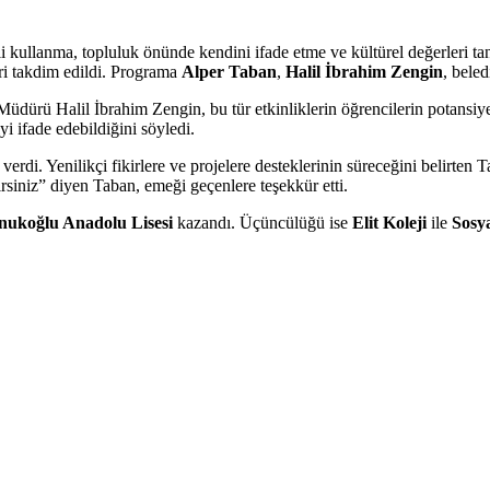
 kullanma, topluluk önünde kendini ifade etme ve kültürel değerleri tan
ri takdim edildi. Programa
Alper Taban
,
Halil İbrahim Zengin
, beled
ürü Halil İbrahim Zengin, bu tür etkinliklerin öğrencilerin potansiyelin
i ifade edebildiğini söyledi.
verdi. Yenilikçi fikirlere ve projelere desteklerinin süreceğini belirte
irsiniz” diyen Taban, emeği geçenlere teşekkür etti.
nukoğlu Anadolu Lisesi
kazandı. Üçüncülüğü ise
Elit Koleji
ile
Sosya