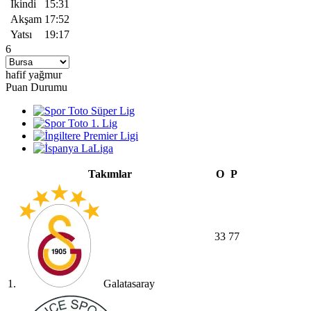
İkindi
15:31
Akşam
17:52
Yatsı
19:17
6
hafif yağmur
Puan Durumu
Takımlar
O
P
33
77
1.
Galatasaray