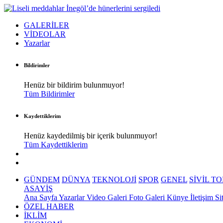
GALERİLER
VİDEOLAR
Yazarlar
Bildirimler
Henüz bir bildirim bulunmuyor!
Tüm Bildirimler
Kaydettiklerim
Henüz kaydedilmiş bir içerik bulunmuyor!
Tüm Kaydettiklerim
GÜNDEM
DÜNYA
TEKNOLOJİ
SPOR
GENEL
SİVİL T
ASAYİŞ
Ana Sayfa
Yazarlar
Video Galeri
Foto Galeri
Künye
İletişim
Si
ÖZEL HABER
İKLİM