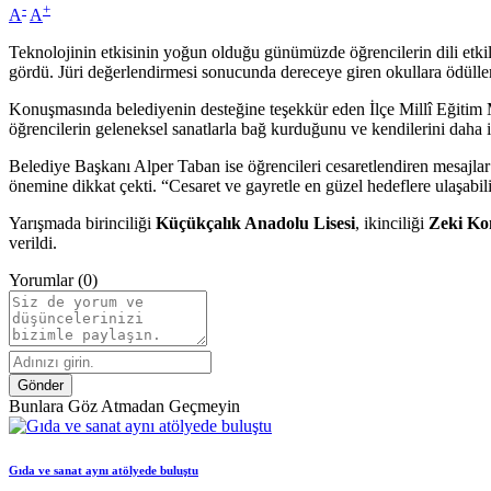
-
+
A
A
Teknolojinin etkisinin yoğun olduğu günümüzde öğrencilerin dili etkili
gördü. Jüri değerlendirmesi sonucunda dereceye giren okullara ödülle
Konuşmasında belediyenin desteğine teşekkür eden İlçe Millî Eğitim Müd
öğrencilerin geleneksel sanatlarla bağ kurduğunu ve kendilerini daha iy
Belediye Başkanı Alper Taban ise öğrencileri cesaretlendiren mesajlar 
önemine dikkat çekti. “Cesaret ve gayretle en güzel hedeflere ulaşabil
Yarışmada birinciliği
Küçükçalık Anadolu Lisesi
, ikinciliği
Zeki Ko
verildi.
Yorumlar (0)
Gönder
Bunlara Göz Atmadan Geçmeyin
Gıda ve sanat aynı atölyede buluştu