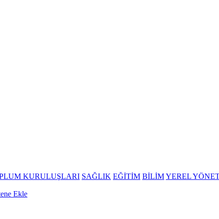
OPLUM KURULUŞLARI
SAĞLIK
EĞİTİM
BİLİM
YEREL YÖNE
tene Ekle