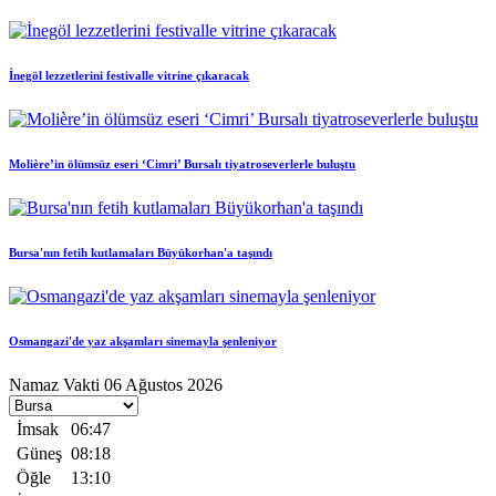
İnegöl lezzetlerini festivalle vitrine çıkaracak
Molière’in ölümsüz eseri ‘Cimri’ Bursalı tiyatroseverlerle buluştu
Bursa'nın fetih kutlamaları Büyükorhan'a taşındı
Osmangazi'de yaz akşamları sinemayla şenleniyor
Namaz Vakti
06 Ağustos 2026
İmsak
06:47
Güneş
08:18
Öğle
13:10