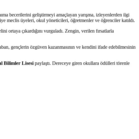
ıma becerilerini geliştirmeyi amaçlayan yarışma, izleyenlerden ilgi
iye meclis üyeleri, okul yöneticileri, öğretmenler ve öğrenciler katıldı.
i ortaya çıkardığını vurguladı. Zengin, verilen fırsatlarla
n Taban, gençlerin özgüven kazanmasının ve kendini ifade edebilmesinin
l Bilimler Lisesi
paylaştı. Dereceye giren okullara ödülleri törenle