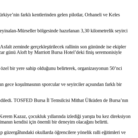
ye’nin farklı kentlerinden gelen pilotlar, Orhaneli ve Keles
inalan-Mürseller bölgesinde hazırlanan 3,30 kilometrelik seyirci
falt zeminde gerçekleştirilecek rallinin son gününde ise ekipler
r günü Aloft by Marriott Bursa Hotel’deki finiş seremonisiyle
özel bir yere sahip olduğunu belirterek, organizasyonun 50’nci
n gece koşulmasının sporcular ve seyirciler açısından farklı bir
diledi. TOSFED Bursa İl Temsilcisi Mithat Ülküden de Bursa’nın
u Kerem Kazaz, çocukluk yıllarında izlediği yarışta bu kez direksiyon
anın kendisi için önemli bir deneyim olacağını belirtti.
güzergâhındaki okullarda öğrencilere yönelik ralli eğitimleri ve