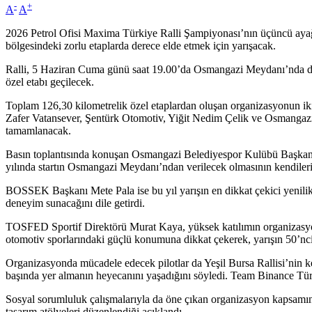
-
+
A
A
2026 Petrol Ofisi Maxima Türkiye Ralli Şampiyonası’nın üçüncü ayağı
bölgesindeki zorlu etaplarda derece elde etmek için yarışacak.
Ralli, 5 Haziran Cuma günü saat 19.00’da Osmangazi Meydanı’nda düze
özel etabı geçilecek.
Toplam 126,30 kilometrelik özel etaplardan oluşan organizasyonun iki
Zafer Vatansever, Şentürk Otomotiv, Yiğit Nedim Çelik ve Osmangazi 
tamamlanacak.
Basın toplantısında konuşan Osmangazi Belediyespor Kulübü Başkanı Fa
yılında startın Osmangazi Meydanı’ndan verilecek olmasının kendileri
BOSSEK Başkanı Mete Pala ise bu yıl yarışın en dikkat çekici yenilikle
deneyim sunacağını dile getirdi.
TOSFED Sportif Direktörü Murat Kaya, yüksek katılımın organizasyo
otomotiv sporlarındaki güçlü konumuna dikkat çekerek, yarışın 50’nci 
Organizasyonda mücadele edecek pilotlar da Yeşil Bursa Rallisi’nin kend
başında yer almanın heyecanını yaşadığını söyledi. Team Binance Türki
Sosyal sorumluluk çalışmalarıyla da öne çıkan organizasyon kapsamınd
tasarım atölyeleri düzenlendiği açıklandı.