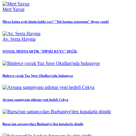
Mert Yavuz
Miras kalan evde kimin hakkı var? "Tek başıma otururum" diyen yandı!
Av. Serra Hayma
SOSYAL MEDYA ARTIK "DİPSİZ KUYU" DEĞİL
Binlerce çocuk Yaz Spor Okulları'nda buluşuyor
Avrupa şampiyonu pilotun yeni hedefi Çekya
Bursa'nın satranççıları Burhaniye'den kupalarla döndü