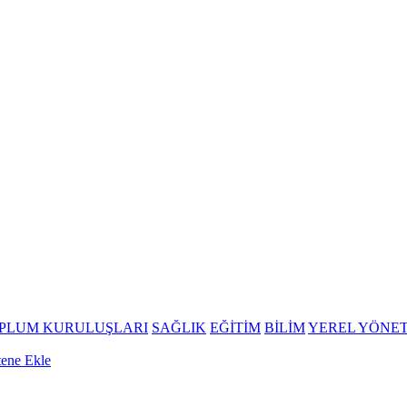
OPLUM KURULUŞLARI
SAĞLIK
EĞİTİM
BİLİM
YEREL YÖNE
tene Ekle