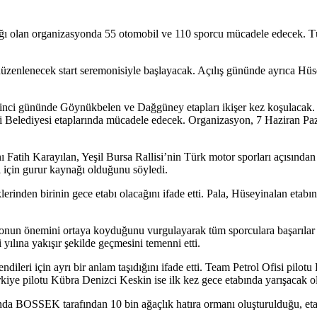
 olan organizasyonda 55 otomobil ve 110 sporcu mücadele edecek. Türki
nlenecek start seremonisiyle başlayacak. Açılış gününde ayrıca Hüsey
nci gününde Göynükbelen ve Dağgüney etapları ikişer kez koşulacak. As
Belediyesi etaplarında mücadele edecek. Organizasyon, 7 Haziran Paza
tih Karayılan, Yeşil Bursa Rallisi’nin Türk motor sporları açısından 
 için gurur kaynağı olduğunu söyledi.
rinden birinin gece etabı olacağını ifade etti. Pala, Hüseyinalan etabını
nun önemini ortaya koyduğunu vurgulayarak tüm sporculara başarılar 
yılına yakışır şekilde geçmesini temenni etti.
ileri için ayrı bir anlam taşıdığını ifade etti. Team Petrol Ofisi pilot
ye pilotu Kübra Denizci Keskin ise ilk kez gece etabında yarışacak olm
a BOSSEK tarafından 10 bin ağaçlık hatıra ormanı oluşturulduğu, etap 