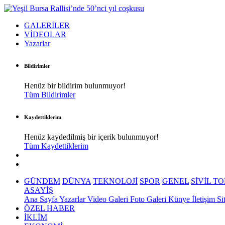
GALERİLER
VİDEOLAR
Yazarlar
Bildirimler
Henüz bir bildirim bulunmuyor!
Tüm Bildirimler
Kaydettiklerim
Henüz kaydedilmiş bir içerik bulunmuyor!
Tüm Kaydettiklerim
GÜNDEM
DÜNYA
TEKNOLOJİ
SPOR
GENEL
SİVİL T
ASAYİŞ
Ana Sayfa
Yazarlar
Video Galeri
Foto Galeri
Künye
İletişim
Si
ÖZEL HABER
İKLİM