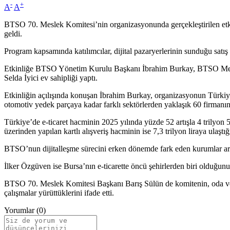
-
+
A
A
BTSO 70. Meslek Komitesi’nin organizasyonunda gerçekleştirilen etk
geldi.
Program kapsamında katılımcılar, dijital pazaryerlerinin sunduğu satış 
Etkinliğe BTSO Yönetim Kurulu Başkanı İbrahim Burkay, BTSO Mecl
Selda İyici ev sahipliği yaptı.
Etkinliğin açılışında konuşan İbrahim Burkay, organizasyonun Türkiye’
otomotiv yedek parçaya kadar farklı sektörlerden yaklaşık 60 firmanın p
Türkiye’de e-ticaret hacminin 2025 yılında yüzde 52 artışla 4 trilyon 5
üzerinden yapılan kartlı alışveriş hacminin ise 7,3 trilyon liraya ulaşt
BTSO’nun dijitalleşme sürecini erken dönemde fark eden kurumlar arasın
İlker Özgüven ise Bursa’nın e-ticarette öncü şehirlerden biri olduğunu
BTSO 70. Meslek Komitesi Başkanı Barış Sülün de komitenin, oda ve bor
çalışmalar yürüttüklerini ifade etti.
Yorumlar (0)