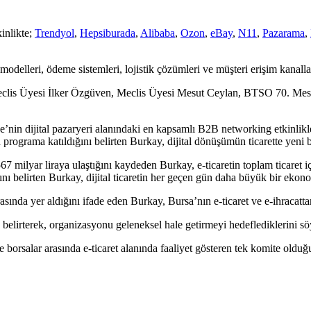
inlikte;
Trendyol
,
Hepsiburada
,
Alibaba
,
Ozon
,
eBay
,
N11
,
Pazarama
,
modelleri, ödeme sistemleri, lojistik çözümleri ve müşteri erişim kanalla
is Üyesi İlker Özgüven, Meclis Üyesi Mesut Ceylan, BTSO 70. Mesl
nin dijital pazaryeri alanındaki en kapsamlı B2B networking etkinlikle
rograma katıldığını belirten Burkay, dijital dönüşümün ticarette yeni bi
67 milyar liraya ulaştığını kaydeden Burkay, e-ticaretin toplam ticaret i
ığını belirten Burkay, dijital ticaretin her geçen gün daha büyük bir eko
da yer aldığını ifade eden Burkay, Bursa’nın e-ticaret ve e-ihracattan d
 belirterek, organizasyonu geleneksel hale getirmeyi hedeflediklerini sö
salar arasında e-ticaret alanında faaliyet gösteren tek komite olduğunu