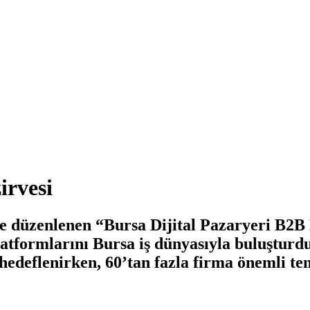
irvesi
e düzenlenen “Bursa Dijital Pazaryeri B2B 
latformlarını Bursa iş dünyasıyla buluşturd
si hedeflenirken, 60’tan fazla firma önemli 