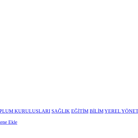
OPLUM KURULUŞLARI
SAĞLIK
EĞİTİM
BİLİM
YEREL YÖNE
tene Ekle