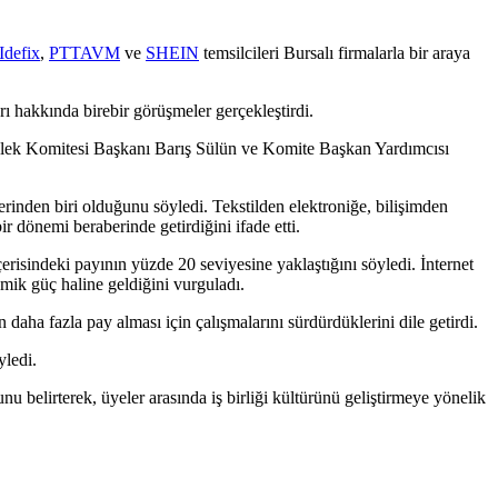
Idefix
,
PTTAVM
ve
SHEIN
temsilcileri Bursalı firmalarla bir araya
rı hakkında birebir görüşmeler gerçekleştirdi.
ek Komitesi Başkanı Barış Sülün ve Komite Başkan Yardımcısı
rinden biri olduğunu söyledi. Tekstilden elektroniğe, bilişimden
r dönemi beraberinde getirdiğini ifade etti.
çerisindeki payının yüzde 20 seviyesine yaklaştığını söyledi. İnternet
nomik güç haline geldiğini vurguladı.
aha fazla pay alması için çalışmalarını sürdürdüklerini dile getirdi.
yledi.
 belirterek, üyeler arasında iş birliği kültürünü geliştirmeye yönelik