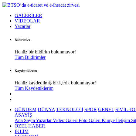
GALERİLER
VİDEOLAR
Yazarlar
Bildirimler
Henüz bir bildirim bulunmuyor!
Tüm Bildirimler
Kaydettiklerim
Henüz kaydedilmiş bir içerik bulunmuyor!
Tüm Kaydettiklerim
GÜNDEM
DÜNYA
TEKNOLOJİ
SPOR
GENEL
SİVİL T
ASAYİŞ
Ana Sayfa
Yazarlar
Video Galeri
Foto Galeri
Künye
İletişim
Si
ÖZEL HABER
İKLİM