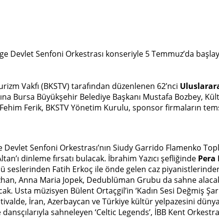
ge Devlet Senfoni Orkestrası konseriyle 5 Temmuz’da başla
urizm Vakfı (BKSTV) tarafından düzenlenen 62’nci
Uluslarara
ntısına Bursa Büyükşehir Belediye Başkanı Mustafa Bozbey, Kül
ehim Ferik, BKSTV Yönetim Kurulu, sponsor firmaların temsil
e Devlet Senfoni Orkestrası’nın Siudy Garrido Flamenko Toplu
ltan’ı dinleme fırsatı bulacak. İbrahim Yazıcı şefliğinde
Pera 
 seslerinden Fatih Erkoç ile önde gelen caz piyanistlerinden
Özhan, Anna Maria Jopek, Dedublüman Grubu da sahne alacak.
cak. Usta müzisyen Bülent Ortaçgil’in ‘Kadın Sesi Değmiş Şar
stivalde, İran, Azerbaycan ve Türkiye kültür yelpazesini dün
dansçılarıyla sahneleyen ‘Celtic Legends’, İBB Kent Orkestras