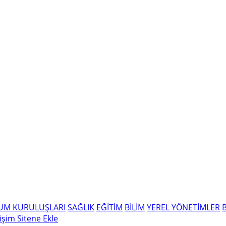
LUM KURULUŞLARI
SAĞLIK
EĞİTİM
BİLİM
YEREL YÖNETİMLER
tişim
Sitene Ekle