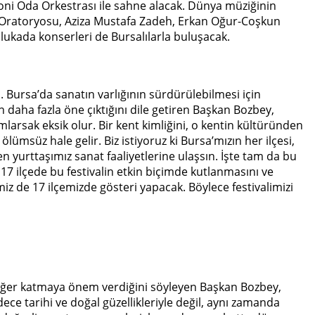
foni Oda Orkestrası ile sahne alacak. Dünya müziğinin
 Oratoryosu, Aziza Mustafa Zadeh, Erkan Oğur-Coşkun
kada konserleri de Bursalılarla buluşacak.
. Bursa’da sanatın varlığının sürdürülebilmesi için
daha fazla öne çıktığını dile getiren Başkan Bozbey,
mlarsak eksik olur. Bir kent kimliğini, o kentin kültüründen
ümsüz hale gelir. Biz istiyoruz ki Bursa’mızın her ilçesi,
n yurttaşımız sanat faaliyetlerine ulaşsın. İşte tam da bu
 17 ilçede bu festivalin etkin biçimde kutlanmasını ve
miz de 17 ilçemizde gösteri yapacak. Böylece festivalimizi
 değer katmaya önem verdiğini söyleyen Başkan Bozbey,
ece tarihi ve doğal güzellikleriyle değil, aynı zamanda