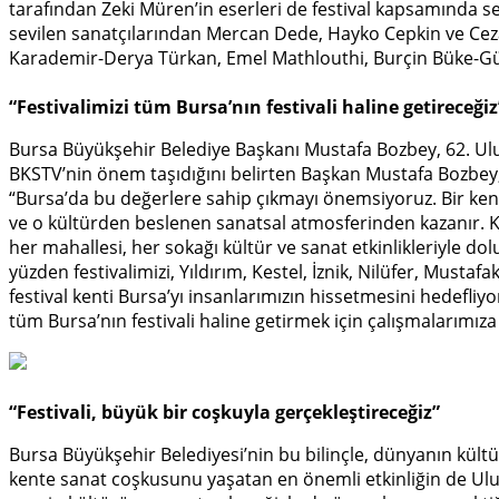
tarafından Zeki Müren’in eserleri de festival kapsamında s
sevilen sanatçılarından Mercan Dede, Hayko Cepkin ve Ceza
Karademir-Derya Türkan, Emel Mathlouthi, Burçin Büke-Gü
“Festivalimizi tüm Bursa’nın festivali haline getireceğiz
Bursa Büyükşehir Belediye Başkanı Mustafa Bozbey, 62. Ulusl
BKSTV’nin önem taşıdığını belirten Başkan Mustafa Bozbey, 
“Bursa’da bu değerlere sahip çıkmayı önemsiyoruz. Bir kenti 
ve o kültürden beslenen sanatsal atmosferinden kazanır. Kült
her mahallesi, her sokağı kültür ve sanat etkinlikleriyle do
yüzden festivalimizi, Yıldırım, Kestel, İznik, Nilüfer, Must
festival kenti Bursa’yı insanlarımızın hissetmesini hedefliy
tüm Bursa’nın festivali haline getirmek için çalışmalarımız
“Festivali, büyük bir coşkuyla gerçekleştireceğiz”
Bursa Büyükşehir Belediyesi’nin bu bilinçle, dünyanın kült
kente sanat coşkusunu yaşatan en önemli etkinliğin de Ulusl