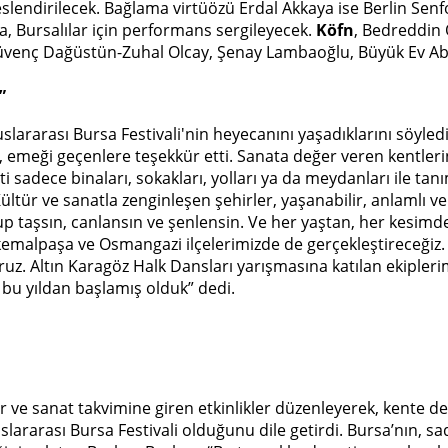
eslendirilecek. Bağlama virtüözü Erdal Akkaya ise Berlin Sen
, Bursalılar için performans sergileyecek.
Köfn
, Bedreddin
venç Dağüstün-Zuhal Olcay, Şenay Lambaoğlu, Büyük Ev Ablu
”
ararası Bursa Festivali'nin heyecanını yaşadıklarını söyledi
emeği geçenlere teşekkür etti. Sanata değer veren kentlerin 
sadece binaları, sokakları, yolları ya da meydanları ile tanı
ür ve sanatla zenginleşen şehirler, yaşanabilir, anlamlı ve öl
lup taşsın, canlansın ve şenlensin. Ve her yaştan, her kesimde
afakemalpaşa ve Osmangazi ilçelerimizde de gerçekleştireceğiz.
oruz. Altın Karagöz Halk Dansları yarışmasına katılan ekipleri
a bu yıldan başlamış olduk” dedi.
ür ve sanat takvimine giren etkinlikler düzenleyerek, kente
ararası Bursa Festivali olduğunu dile getirdi. Bursa’nın, sad