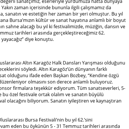
 değerli sanatçımız, eserleriyle yurdumuza hatta dünyaya
Yakın zaman içerisinde bununla ilgili çalışmamız da
a, sanatın ve estetiğin her zaman bir yeri olmuştur. Bu yıl
 yana Bursa’mızın kültür ve sanat hayatına anlamlı bir boyut
ın sahne alacağı bu yıl ki festivalimizde, müziğin, dansın ve
emmuz tarihleri arasında gerçekleştireceğimiz 62.
ya yayacağız” diye konuştu.
Uluslararası Altın Karagöz Halk Dansları Yarışması olduğunu
ceklerini söyledi. Altın Karagöz’ün dünyanın farklı
 fırsat olduğunu ifade eden Başkan Bozbey, “Kendine özgü
e düzenleniyor olmasını son derece anlamlı buluyoruz.
ponsor firmalara teşekkür ediyorum. Tüm sanatseverleri, 5-
 bu özel festivale ortak olalım ve sanatın büyülü
val olacağını biliyorum. Sanatın iyileştiren ve kaynaştıran
lararası Bursa Festivali’nin bu yıl 62.’sini
r devam eden bu öykünün 5 - 31 Temmuz tarihleri arasında