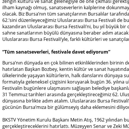
zengin kültürü ve sanat geleneğiyle de öne çıkması gerekt
ilham kaynağı olmuş, sanatseverlerin kalplerine dokunmayı 
olacak. Biz Bursa’nın tüm sanatçılarının Bursalılar tarafınd
62.’sini düzenleyeceğimiz Uluslararası Bursa Festivali de b
kazandıran Uluslararası Bursa Festivali’ni, bu yıl büyük bir 
sahne sanatlarının büyülü dünyasına beraber adım atacak ve
Uluslararası Bursa Festivali’yle, farklı kültürleri ve sanatç
“Tüm sanatseverleri, festivale davet ediyorum”
Bursa’nın dünyada en çok bilinen etkinliklerinden birinin 
hatırlatan Başkan Bozbey, kentin kültür ve sanat hayatında 
ülkelerinde yaşayan kültürlerin, halk danslarını dünyaya s
formatıyla geleneksel çizgisini koruyarak bugün 36. yılına
Festivalin bugünlere ulaşmasını sağlayan belediye başkanla
31 Temmuz tarihleri arasında gerçekleştireceğimiz 62. Ulusl
dünyasına birlikte adım atalım. Uluslararası Bursa Festivali
gücünün Bursa’mıza bir gülümseyiş daha eklemesini diliyo
BKSTV Yönetim Kurulu Başkanı Metin Atış, 1962 yılından bu y
gerçekleştireceklerini hatırlattı. Müzeyyen Senar ve Zeki 