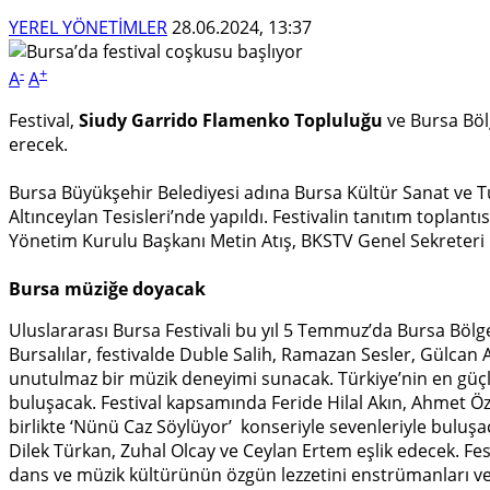
YEREL YÖNETİMLER
28.06.2024, 13:37
-
+
A
A
Festival,
Siudy Garrido Flamenko Topluluğu
ve Bursa Böl
erecek.
Bursa Büyükşehir Belediyesi adına Bursa Kültür Sanat ve T
Altınceylan Tesisleri’nde yapıldı. Festivalin tanıtım topla
Yönetim Kurulu Başkanı Metin Atış, BKSTV Genel Sekreteri F
Bursa müziğe doyacak
Uluslararası Bursa Festivali bu yıl 5 Temmuz’da Bursa Bölg
Bursalılar, festivalde Duble Salih, Ramazan Sesler, Gülcan A
unutulmaz bir müzik deneyimi sunacak. Türkiye’nin en güçlü
buluşacak. Festival kapsamında Feride Hilal Akın, Ahmet 
birlikte ‘Nünü Caz Söylüyor’ konseriyle sevenleriyle buluşa
Dilek Türkan, Zuhal Olcay ve Ceylan Ertem eşlik edecek. Fe
dans ve müzik kültürünün özgün lezzetini enstrümanları ve 