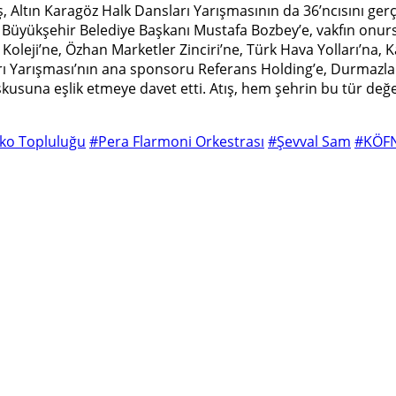
ltın Karagöz Halk Dansları Yarışmasının da 36’ncısını gerçekl
 Büyükşehir Belediye Başkanı Mustafa Bozbey’e, vakfın onur
leji’ne, Özhan Marketler Zinciri’ne, Türk Hava Yolları’na, K
arı Yarışması’nın ana sponsoru Referans Holding’e, Durmazlar
coşkusuna eşlik etmeye davet etti. Atış, hem şehrin bu tür değ
ko Topluluğu
#Pera Flarmoni Orkestrası
#Şevval Sam
#KÖFN