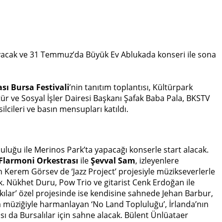
yacak ve 31 Temmuz’da Büyük Ev Ablukada konseri ile sona
sı Bursa Festivali
’nin tanıtım toplantısı, Kültürpark
tür ve Sosyal İşler Dairesi Başkanı Şafak Baba Pala, BKSTV
cileri ve basın mensupları katıldı.
luğu ile Merinos Park’ta yapacağı konserle start alacak.
Flarmoni Orkestrası
ile
Şevval Sam
, izleyenlere
 Kerem Görsev de ‘Jazz Project’ projesiyle müzikseverlerle
 Nükhet Duru, Pow Trio ve gitarist Cenk Erdoğan ile
kılar’ özel projesinde ise kendisine sahnede Jehan Barbur,
ya müziğiyle harmanlayan ‘No Land Topluluğu’, İrlanda’nın
ı da Bursalılar için sahne alacak. Bülent Ünlüataer