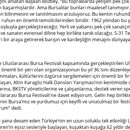
iğini anlatan Başkan Bozbey, “Bu topraklarda yetişen pek çok
başarmışlardır. Ama Bursalılar bunları maalesef tanımıyor. 
an bilinmesini ve tanıtılmasını arzuluyoruz. Bu kentin ruhund
u ruhun en önemli temsilcilerinden biridir. 1962 yılından bu
coşkuyla gerçekleştireceğiz. Yerli ve yabancı pek çok sanatçın
 sanatın evrensel diline hep birlikte tanık olacağız. 5-31 T
ıları bir araya getirerek barışın ve kardeşliğin mesajını dünya
de Uluslararası Bursa Festivali kapsamında gerçekleştirilen 
önemli bir yeri olan organizasyonun bu yıl 36.’sını düzenleye
unmaları, kültürlerini özgürce sergilemeleri için önemli bir
 ulaşan, Altın Karagöz Halk Dansları Yarışması’nın kentimizd
rına, BKSTV yöneticilerine ve çalışanlarına, destek veren s
ararası Bursa Festivali'ne davet ediyorum. Gelin hep birlikte
’nin Bursa’mız ve yurdumuz için keyifli ve unutulmaz bir festi
rum” dedi.
ana devam eden Türkiye’nin en uzun soluklu tek etkinliği Ulus
Müren’in eşsiz sesleriyle başlayan, kuşaktan kuşağa 62 yıldı