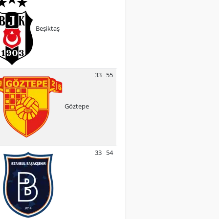
Beşiktaş
33
55
Göztepe
33
54