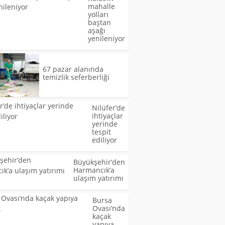
mahalle
yolları
baştan
aşağı
yenileniyor
67 pazar alanında
temizlik seferberliği
Nilüfer’de
ihtiyaçlar
yerinde
tespit
ediliyor
Büyükşehir’den
Harmancık’a
ulaşım yatırımı
Bursa
Ovası’nda
kaçak
yapıya