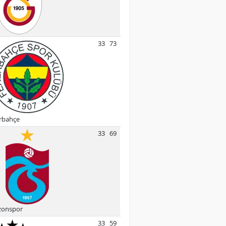
33
73
rbahçe
33
69
zonspor
33
59