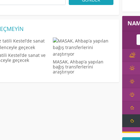
NAM
EÇMEYIN
atili Kestel’de sanat ve
nceyle geçecek
MASAK, Ahbap’a yapılan
bağış transferlerini
araştırıyor