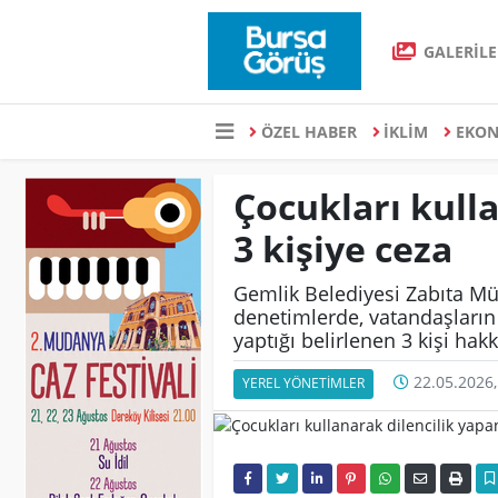
GALERİLE
ÖZEL HABER
İKLİM
EKO
Çocukları kull
3 kişiye ceza
Gemlik Belediyesi Zabıta Müd
denetimlerde, vatandaşların 
yaptığı belirlenen 3 kişi hak
22.05.2026,
YEREL YÖNETİMLER