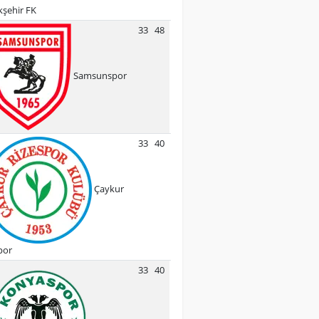
şehir FK
33
48
Samsunspor
33
40
Çaykur
por
33
40