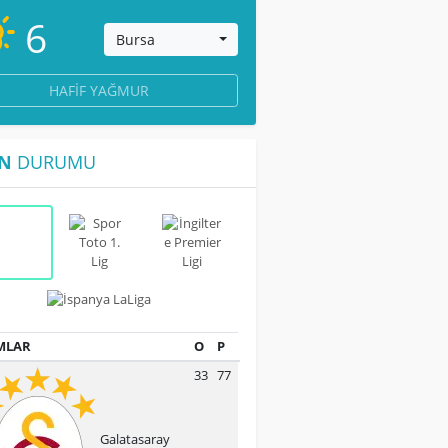
6
Bursa
HAFIF YAĞMUR
N
DURUMU
MLAR
O
P
33
77
Galatasaray