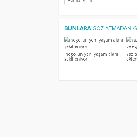
BUNLARA
GÖZ ATMADAN G
İnegöl’ün yeni yaşam alanı
Yaz t
şekilleniyor
eğle