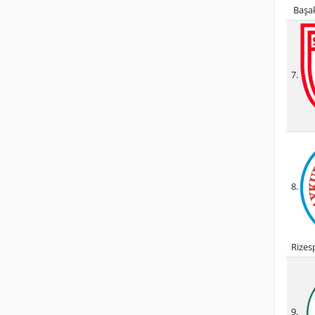
Başak
7.
8.
Rizes
9.