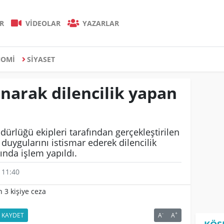
R
VİDEOLAR
YAZARLAR
NOMİ
SİYASET
anarak dilencilik yapan
ürlüğü ekipleri tarafından gerçekleştirilen
duygularını istismar ederek dilencilik
kında işlem yapıldı.
 11:40
-
+
KAYDET
A
A