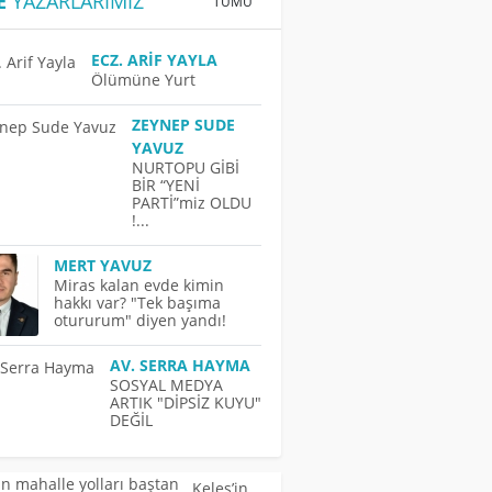
E
YAZARLARIMIZ
TÜMÜ
ECZ. ARIF YAYLA
Ölümüne Yurt
ZEYNEP SUDE
YAVUZ
NURTOPU GİBİ
BİR “YENİ
PARTİ”miz OLDU
!...
MERT YAVUZ
Miras kalan evde kimin
hakkı var? "Tek başıma
otururum" diyen yandı!
AV. SERRA HAYMA
SOSYAL MEDYA
ARTIK "DİPSİZ KUYU"
DEĞİL
Keles’in