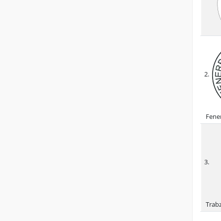
2.
Fene
3.
Trab