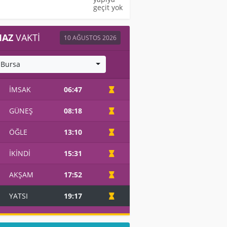
geçit yok
AZ
VAKTI
10 AĞUSTOS 2026
Bursa
İMSAK
06:47
GÜNEŞ
08:18
ÖĞLE
13:10
İKINDI
15:31
AKŞAM
17:52
YATSI
19:17