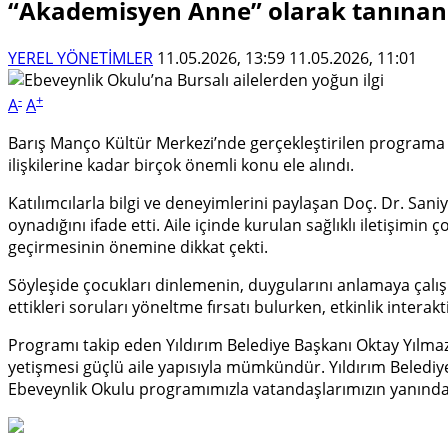
“Akademisyen Anne” olarak tanınan D
YEREL YÖNETİMLER
11.05.2026, 13:59
11.05.2026, 11:01
-
+
A
A
Barış Manço Kültür Merkezi’nde gerçekleştirilen programa va
ilişkilerine kadar birçok önemli konu ele alındı.
Katılımcılarla bilgi ve deneyimlerini paylaşan Doç. Dr. Saniy
oynadığını ifade etti. Aile içinde kurulan sağlıklı iletişimi
geçirmesinin önemine dikkat çekti.
Söyleşide çocukları dinlemenin, duygularını anlamaya çalı
ettikleri soruları yöneltme fırsatı bulurken, etkinlik interakt
Programı takip eden Yıldırım Belediye Başkanı Oktay Yılmaz
yetişmesi güçlü aile yapısıyla mümkündür. Yıldırım Belediye
Ebeveynlik Okulu programımızla vatandaşlarımızın yanında o