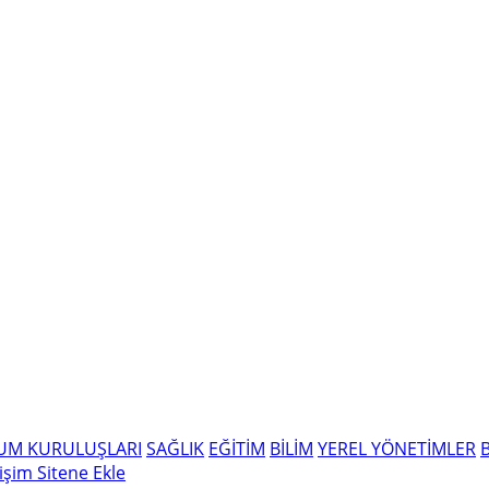
LUM KURULUŞLARI
SAĞLIK
EĞİTİM
BİLİM
YEREL YÖNETİMLER
tişim
Sitene Ekle