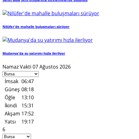
Şahin Biba yeni otoparkta incelemelerde bulundu
Nilüfer'de mahalle buluşmaları sürüyor
Mudanya'da su yatırımı hızla ilerliyor
Namaz Vakti
07 Ağustos 2026
İmsak
06:47
Güneş
08:18
Öğle
13:10
İkindi
15:31
Akşam
17:52
Yatsı
19:17
6