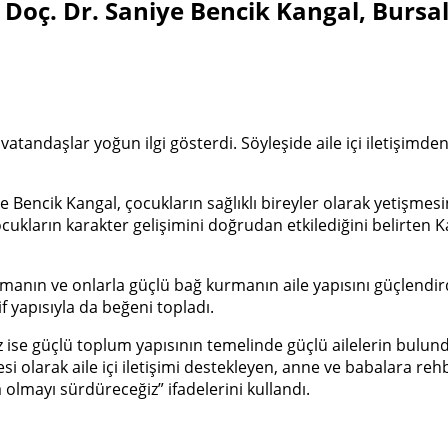
oç. Dr. Saniye Bencik Kangal, Bursal
tandaşlar yoğun ilgi gösterdi. Söyleşide aile içi iletişimden
e Bencik Kangal, çocukların sağlıklı bireyler olarak yetişmesin
n çocukların karakter gelişimini doğrudan etkilediğini belirten
şmanın ve onlarla güçlü bağ kurmanın aile yapısını güçlend
if yapısıyla da beğeni topladı.
 ise güçlü toplum yapısının temelinde güçlü ailelerin bulundu
si olarak aile içi iletişimi destekleyen, anne ve babalara r
lmayı sürdüreceğiz” ifadelerini kullandı.