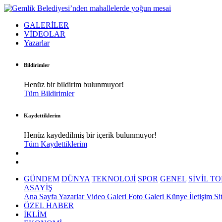
GALERİLER
VİDEOLAR
Yazarlar
Bildirimler
Henüz bir bildirim bulunmuyor!
Tüm Bildirimler
Kaydettiklerim
Henüz kaydedilmiş bir içerik bulunmuyor!
Tüm Kaydettiklerim
GÜNDEM
DÜNYA
TEKNOLOJİ
SPOR
GENEL
SİVİL T
ASAYİŞ
Ana Sayfa
Yazarlar
Video Galeri
Foto Galeri
Künye
İletişim
Si
ÖZEL HABER
İKLİM