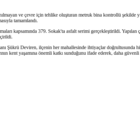
mayan ve çevre için tehlike oluşturan metruk bina kontrollü şekilde yı
şmasıyla tamamlandı.
ı kapsamında 379. Sokak'ta asfalt serimi gerçekleştirildi. Yapılan çalı
irildi.
 Şükrü Deviren, ilçenin her mahallesinde ihtiyaçlar doğrultusunda hiz
larının kent yaşamına önemli katkı sunduğunu ifade ederek, daha güvenli