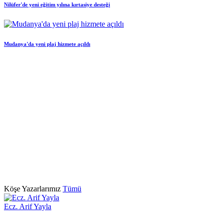
Nilüfer'de yeni eğitim yılına kırtasiye desteği
Mudanya'da yeni plaj hizmete açıldı
Köşe Yazarlarımız
Tümü
Ecz. Arif Yayla