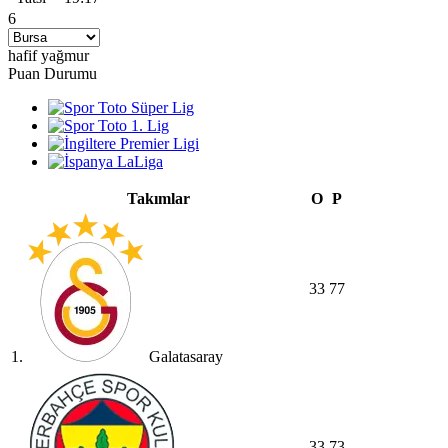
6
hafif yağmur
Puan Durumu
Takımlar
O
P
33
77
1.
Galatasaray
33
73