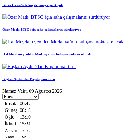
Bursa Ovası’nda kaçak yapıya geçit yok
Özer Matlı, BTSO için saha çalışmalarını sürdürüyor
Hal Meydanı yeniden Mudanya’nın buluşma noktası olacak
Başkan Aydın’dan Küplüpınar turu
Namaz Vakti
09 Ağustos 2026
İmsak
06:47
Güneş
08:18
Öğle
13:10
İkindi
15:31
Akşam
17:52
Yatsı
19:17