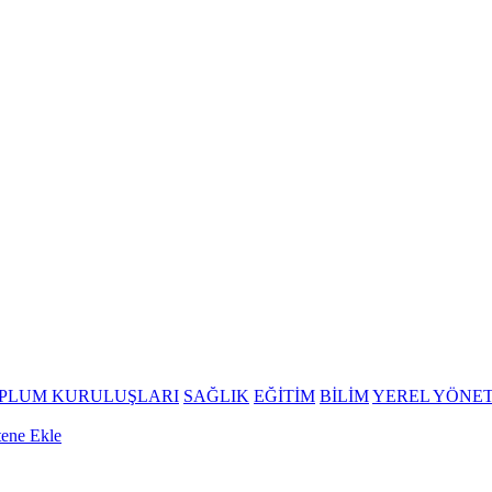
OPLUM KURULUŞLARI
SAĞLIK
EĞİTİM
BİLİM
YEREL YÖNE
tene Ekle