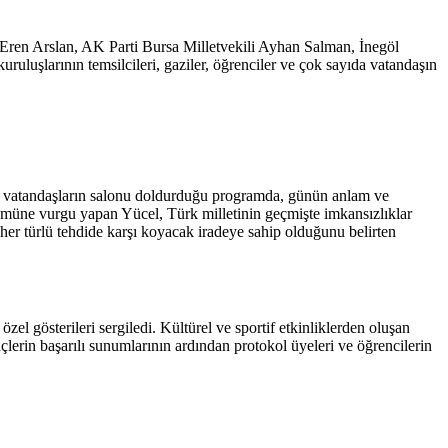
 Eren Arslan, AK Parti Bursa Milletvekili Ayhan Salman, İnegöl
ruluşlarının temsilcileri, gaziler, öğrenciler ve çok sayıda vatandaşın
ve vatandaşların salonu doldurduğu programda, günün anlam ve
müne vurgu yapan Yücel, Türk milletinin geçmişte imkansızlıklar
 her türlü tehdide karşı koyacak iradeye sahip olduğunu belirten
el gösterileri sergiledi. Kültürel ve sportif etkinliklerden oluşan
lerin başarılı sunumlarının ardından protokol üyeleri ve öğrencilerin