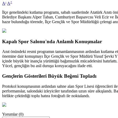
-
+
A
A
İlçe genelindeki kutlama programı, sabah saatlerinde Atatürk Anıtı 
Belediye Başkanı Alper Taban, Cumhuriyet Başsavcısı Veli Ecir ve İlçe 
hazır bulunduğu törende, İlçe Gençlik ve Spor Müdürlüğü çelengi anı
Kapalı Spor Salonu'nda Anlamlı Konuşmalar
Anıt önündeki resmi programın tamamlanmasının ardından kutlama etk
önemine dair konuşmayı İlçe Gençlik ve Spor Müdürü Yusuf Şevki Yüc
içinde büyük bir inançla yürüttüğü bağımsızlık mücadelesini hatırlattı
Yücel, gençliğin bu asil duruşu koruyacağını ifade etti.
Gençlerin Gösterileri Büyük Beğeni Topladı
Protokol konuşmasının ardından sahne alan Spor Lisesi öğrencileri ile 
performanslar, salondaki izleyiciler tarafından uzun süre alkışlandı. 
birlikte çektirdiği toplu hatıra fotoğrafı ile noktalandı.
Yorumlar (0)