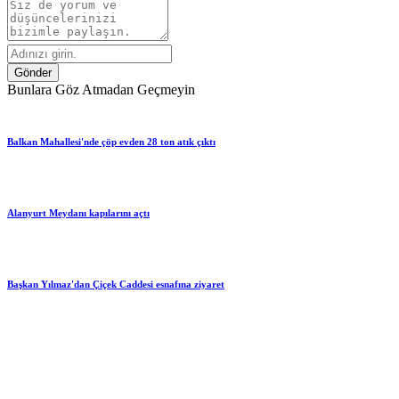
Gönder
Bunlara Göz Atmadan Geçmeyin
Balkan Mahallesi'nde çöp evden 28 ton atık çıktı
Alanyurt Meydanı kapılarını açtı
Başkan Yılmaz'dan Çiçek Caddesi esnafına ziyaret