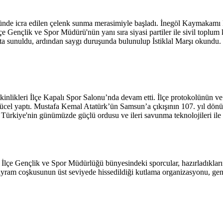
önünde icra edilen çelenk sunma merasimiyle başladı. İnegöl Kaymakamı
Gençlik ve Spor Müdürü'nün yanı sıra siyasi partiler ile sivil toplum ku
ta sunuldu, ardından saygı duruşunda bulunulup İstiklal Marşı okundu.
inlikleri İlçe Kapalı Spor Salonu’nda devam etti. İlçe protokolünün 
el yaptı. Mustafa Kemal Atatürk’ün Samsun’a çıkışının 107. yıl dönü
. Türkiye'nin günümüzde güçlü ordusu ve ileri savunma teknolojileri ile
İlçe Gençlik ve Spor Müdürlüğü bünyesindeki sporcular, hazırladıkları öz
Bayram coşkusunun üst seviyede hissedildiği kutlama organizasyonu, genç