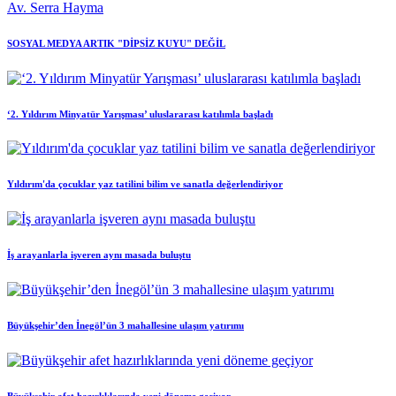
Av. Serra Hayma
SOSYAL MEDYA ARTIK "DİPSİZ KUYU" DEĞİL
‘2. Yıldırım Minyatür Yarışması’ uluslararası katılımla başladı
Yıldırım'da çocuklar yaz tatilini bilim ve sanatla değerlendiriyor
İş arayanlarla işveren aynı masada buluştu
Büyükşehir’den İnegöl’ün 3 mahallesine ulaşım yatırımı