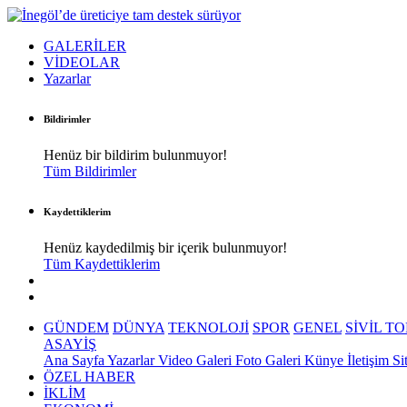
GALERİLER
VİDEOLAR
Yazarlar
Bildirimler
Henüz bir bildirim bulunmuyor!
Tüm Bildirimler
Kaydettiklerim
Henüz kaydedilmiş bir içerik bulunmuyor!
Tüm Kaydettiklerim
GÜNDEM
DÜNYA
TEKNOLOJİ
SPOR
GENEL
SİVİL T
ASAYİŞ
Ana Sayfa
Yazarlar
Video Galeri
Foto Galeri
Künye
İletişim
Si
ÖZEL HABER
İKLİM