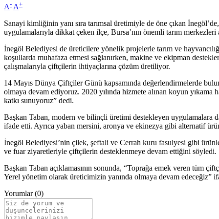
-
+
A
A
Sanayi kimliğinin yanı sıra tarımsal üretimiyle de öne çıkan İnegöl’de,
uygulamalarıyla dikkat çeken ilçe, Bursa’nın önemli tarım merkezleri a
İnegöl Belediyesi de üreticilere yönelik projelerle tarım ve hayvancıl
koşullarda muhafaza etmesi sağlanırken, makine ve ekipman destekleriy
çalışmalarıyla çiftçilerin ihtiyaçlarına çözüm üretiliyor.
14 Mayıs Dünya Çiftçiler Günü kapsamında değerlendirmelerde bulunan
olmaya devam ediyoruz. 2020 yılında hizmete alınan koyun yıkama h
katkı sunuyoruz” dedi.
Başkan Taban, modern ve bilinçli üretimi destekleyen uygulamalara da d
ifade etti. Ayrıca yaban mersini, aronya ve ekinezya gibi alternatif ürünl
İnegöl Belediyesi’nin çilek, şeftali ve Cerrah kuru fasulyesi gibi ürün
ve fuar ziyaretleriyle çiftçilerin desteklenmeye devam ettiğini söyledi.
Başkan Taban açıklamasının sonunda, “Toprağa emek veren tüm çiftçile
Yerel yönetim olarak üreticimizin yanında olmaya devam edeceğiz” ifa
Yorumlar (0)