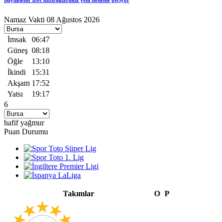
Büyükşehir afet hazırlıklarında yeni döneme geçiyor
Namaz Vakti
08 Ağustos 2026
İmsak
06:47
Güneş
08:18
Öğle
13:10
İkindi
15:31
Akşam
17:52
Yatsı
19:17
6
hafif yağmur
Puan Durumu
Takımlar
O
P