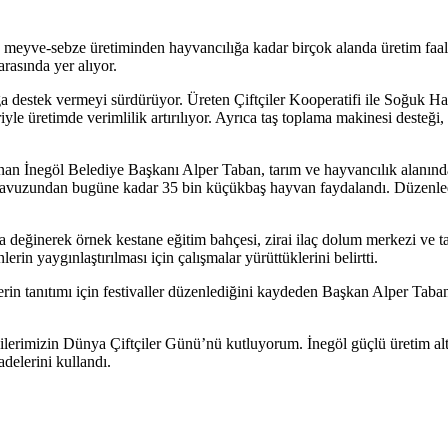
 meyve-sebze üretiminden hayvancılığa kadar birçok alanda üretim faaliye
rasında yer alıyor.
ığa destek vermeyi sürdürüyor. Üreten Çiftçiler Kooperatifi ile Soğuk Hav
le üretimde verimlilik artırılıyor. Ayrıca taş toplama makinesi desteği
 İnegöl Belediye Başkanı Alper Taban, tarım ve hayvancılık alanındaki
avuzundan bugüne kadar 35 bin küçükbaş hayvan faydalandı. Düzenledi
eğinerek örnek kestane eğitim bahçesi, zirai ilaç dolum merkezi ve tarım
erin yaygınlaştırılması için çalışmalar yürüttüklerini belirtti.
lerin tanıtımı için festivaller düzenlediğini kaydeden Başkan Alper Taban
rimizin Dünya Çiftçiler Günü’nü kutluyorum. İnegöl güçlü üretim altyap
delerini kullandı.