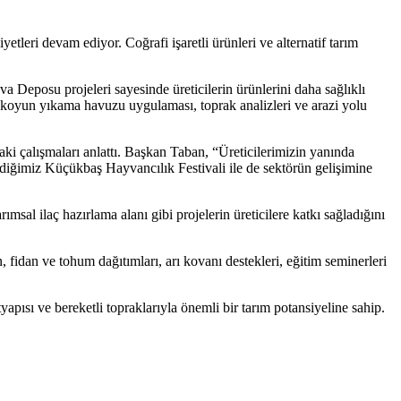
tleri devam ediyor. Coğrafi işaretli ürünleri ve alternatif tarım
a Deposu projeleri sayesinde üreticilerin ürünlerini daha sağlıklı
, koyun yıkama havuzu uygulaması, toprak analizleri ve arazi yolu
 çalışmaları anlattı. Başkan Taban, “Üreticilerimizin yanında
ğimiz Küçükbaş Hayvancılık Festivali ile de sektörün gelişimine
sal ilaç hazırlama alanı gibi projelerin üreticilere katkı sağladığını
, fidan ve tohum dağıtımları, arı kovanı destekleri, eğitim seminerleri
ısı ve bereketli topraklarıyla önemli bir tarım potansiyeline sahip.