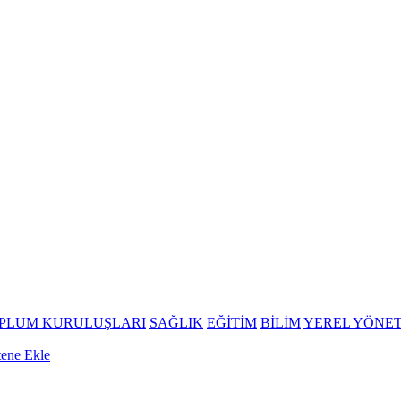
OPLUM KURULUŞLARI
SAĞLIK
EĞİTİM
BİLİM
YEREL YÖNE
tene Ekle