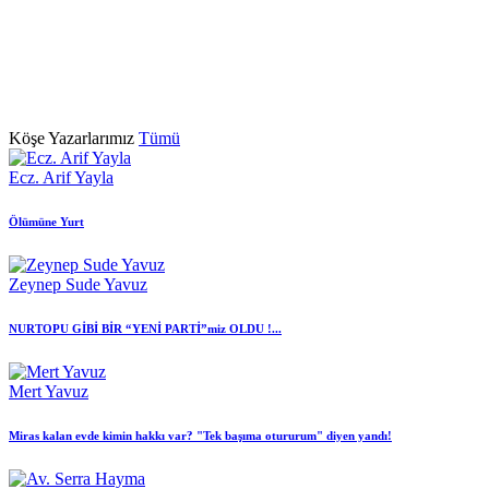
Köşe Yazarlarımız
Tümü
Ecz. Arif Yayla
Ölümüne Yurt
Zeynep Sude Yavuz
NURTOPU GİBİ BİR “YENİ PARTİ”miz OLDU !...
Mert Yavuz
Miras kalan evde kimin hakkı var? "Tek başıma otururum" diyen yandı!