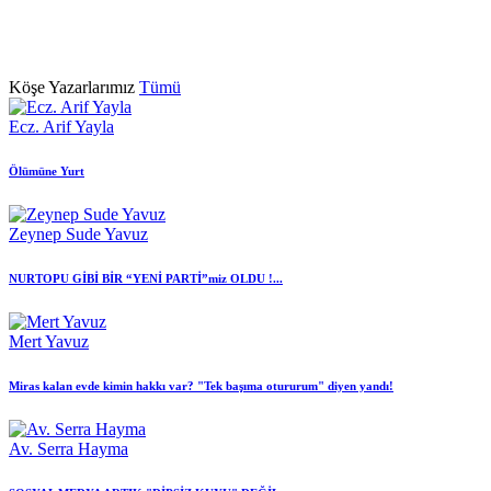
Köşe Yazarlarımız
Tümü
Ecz. Arif Yayla
Ölümüne Yurt
Zeynep Sude Yavuz
NURTOPU GİBİ BİR “YENİ PARTİ”miz OLDU !...
Mert Yavuz
Miras kalan evde kimin hakkı var? "Tek başıma otururum" diyen yandı!
Av. Serra Hayma