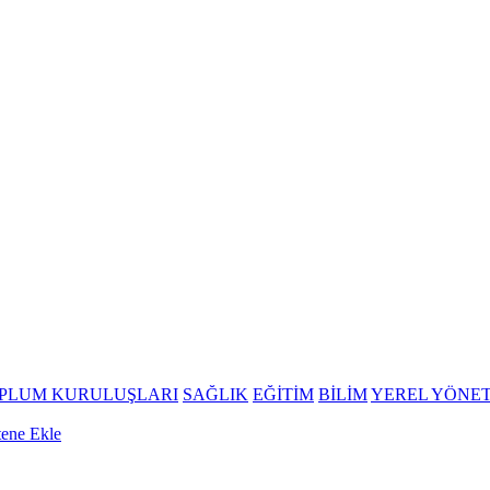
OPLUM KURULUŞLARI
SAĞLIK
EĞİTİM
BİLİM
YEREL YÖNE
tene Ekle