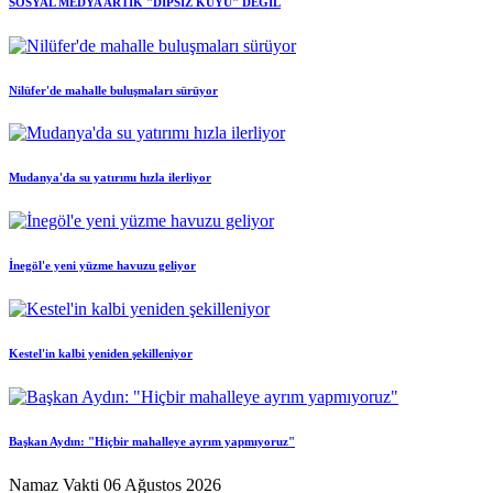
SOSYAL MEDYA ARTIK "DİPSİZ KUYU" DEĞİL
Nilüfer'de mahalle buluşmaları sürüyor
Mudanya'da su yatırımı hızla ilerliyor
İnegöl'e yeni yüzme havuzu geliyor
Kestel'in kalbi yeniden şekilleniyor
Başkan Aydın: "Hiçbir mahalleye ayrım yapmıyoruz"
Namaz Vakti
06 Ağustos 2026