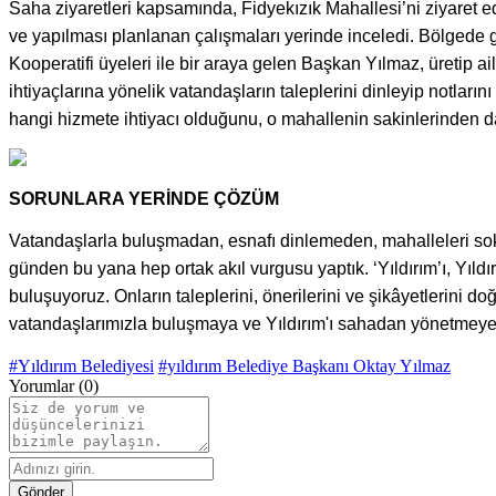
Saha ziyaretleri kapsamında, Fidyekızık Mahallesi’ni ziyaret e
ve yapılması planlanan çalışmaları yerinde inceledi. Bölgede
Kooperatifi üyeleri ile bir araya gelen Başkan Yılmaz, üretip ai
ihtiyaçlarına yönelik
vatandaşların taleplerini dinleyip notların
hangi hizmete ihtiyacı olduğunu, o mahallenin sakinlerinden da
SORUNLARA YERİNDE ÇÖZÜM
Vatandaşlarla buluşmadan, esnafı dinlemeden, mahalleleri sok
günden bu yana hep ortak akıl vurgusu yaptık. ‘Yıldırım’ı, Yıld
buluşuyoruz. Onların taleplerini, önerilerini ve şikâyetlerini 
vatandaşlarımızla buluşmaya ve Yıldırım'ı sahadan yönetmey
#Yıldırım Belediyesi
#yıldırım Belediye Başkanı Oktay Yılmaz
Yorumlar (0)
Gönder