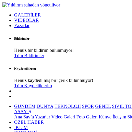
GALERİLER
VİDEOLAR
Yazarlar
Bildirimler
Henüz bir bildirim bulunmuyor!
Tüm Bildirimler
Kaydettiklerim
Henüz kaydedilmiş bir içerik bulunmuyor!
Tüm Kaydettiklerim
GÜNDEM
DÜNYA
TEKNOLOJİ
SPOR
GENEL
SİVİL T
ASAYİŞ
Ana Sayfa
Yazarlar
Video Galeri
Foto Galeri
Künye
İletişim
Si
ÖZEL HABER
İKLİM