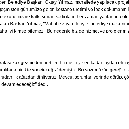
den Belediye Başkanı Oktay Yılmaz, mahallede yapılacak projeler
 geçmişten günümüze gelen kestane üretimi ve ipek dokumanın ka
le ekonomisine katkı sunan kadınların her zaman yanlarında oldukla
ı alan
Başkan Yılmaz, “Mahalle ziyaretleriyle, belediye makamını
ha iyi kimse bilemez. Bu nedenle biz de hizmet ve projelerimizi
ak sokak gezmeden üretilen hizmetin yeteri kadar faydalı olma
ırımlılarla birlikte yöneteceğiz’ demiştik. Bu sözümüzün gereği o
doğrudan ilk ağızdan dinliyoruz. Mevcut sorunları yerinde görüp, 
e devam edeceğiz” dedi.