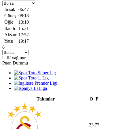
İmsak
06:47
Güneş
08:18
Öğle
13:10
İkindi
15:31
Akşam
17:52
Yatsı
19:17
6
hafif yağmur
Puan Durumu
Takımlar
O
P
33
77