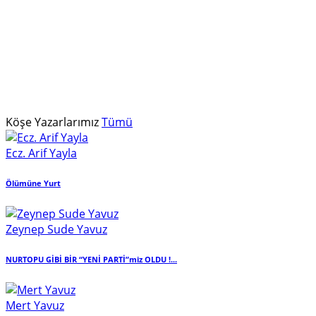
Köşe Yazarlarımız
Tümü
Ecz. Arif Yayla
Ölümüne Yurt
Zeynep Sude Yavuz
NURTOPU GİBİ BİR “YENİ PARTİ”miz OLDU !...
Mert Yavuz