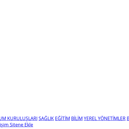
LUM KURULUŞLARI
SAĞLIK
EĞİTİM
BİLİM
YEREL YÖNETİMLER
tişim
Sitene Ekle