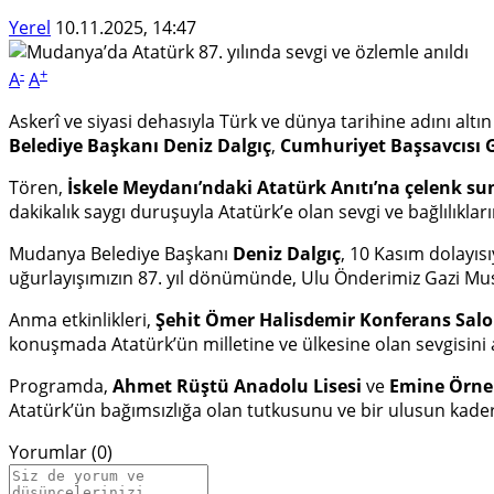
Yerel
10.11.2025, 14:47
-
+
A
A
Askerî ve siyasi dehasıyla Türk ve dünya tarihine adını al
Belediye Başkanı Deniz Dalgıç
,
Cumhuriyet Başsavcısı
Tören,
İskele Meydanı’ndaki Atatürk Anıtı’na çelenk 
dakikalık saygı duruşuyla Atatürk’e olan sevgi ve bağlılıkları
Mudanya Belediye Başkanı
Deniz Dalgıç
, 10 Kasım dolayısı
uğurlayışımızın 87. yıl dönümünde, Ulu Önderimiz Gazi Must
Anma etkinlikleri,
Şehit Ömer Halisdemir Konferans Sal
konuşmada Atatürk’ün milletine ve ülkesine olan sevgisini a
Programda,
Ahmet Rüştü Anadolu Lisesi
ve
Emine Örne
Atatürk’ün bağımsızlığa olan tutkusunu ve bir ulusun kader
Yorumlar (0)