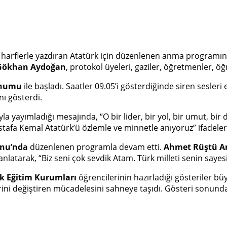
tın harflerle yazdıran Atatürk için düzenlenen anma programı
 Gökhan Aydoğan
, protokol üyeleri, gaziler, öğretmenler, öğ
sunumu
ile başladı. Saatler 09.05’i gösterdiğinde siren sesler
nı gösterdi.
yla yayımladığı mesajında, “O bir lider, bir yol, bir umut, bir 
afa Kemal Atatürk’ü özlemle ve minnetle anıyoruz” ifadeleri
onu’nda
düzenlenen programla devam etti.
Ahmet Rüştü A
nlatarak, “Biz seni çok sevdik Atam. Türk milleti senin saye
k Eğitim Kurumları
öğrencilerinin hazırladığı gösteriler bü
ini değiştiren mücadelesini sahneye taşıdı. Gösteri sonunda 