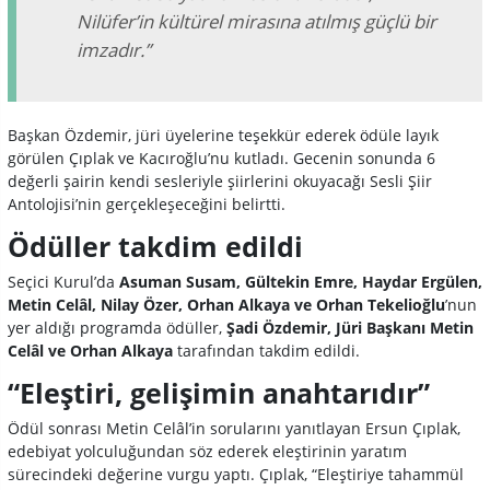
Nilüfer’in kültürel mirasına atılmış güçlü bir
imzadır.”
Başkan Özdemir, jüri üyelerine teşekkür ederek ödüle layık
görülen Çıplak ve Kacıroğlu’nu kutladı. Gecenin sonunda 6
değerli şairin kendi sesleriyle şiirlerini okuyacağı Sesli Şiir
Antolojisi’nin gerçekleşeceğini belirtti.
Ödüller takdim edildi
Seçici Kurul’da
Asuman Susam, Gültekin Emre, Haydar Ergülen,
Metin Celâl, Nilay Özer, Orhan Alkaya ve Orhan Tekelioğlu
’nun
yer aldığı programda ödüller,
Şadi Özdemir, Jüri Başkanı Metin
Celâl ve Orhan Alkaya
tarafından takdim edildi.
“Eleştiri, gelişimin anahtarıdır”
Ödül sonrası Metin Celâl’in sorularını yanıtlayan Ersun Çıplak,
edebiyat yolculuğundan söz ederek eleştirinin yaratım
sürecindeki değerine vurgu yaptı. Çıplak, “Eleştiriye tahammül