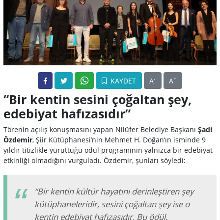
-
+
KAYDET
A
A
“Bir kentin sesini çoğaltan şey,
edebiyat hafızasıdır”
Törenin açılış konuşmasını yapan Nilüfer Belediye Başkanı
Şadi
Özdemir
, Şiir Kütüphanesi’nin Mehmet H. Doğan’ın isminde 9
yıldır titizlikle yürüttüğü ödül programının yalnızca bir edebiyat
etkinliği olmadığını vurguladı. Özdemir, şunları söyledi:
“Bir kentin kültür hayatını derinleştiren şey
kütüphaneleridir, sesini çoğaltan şey ise o
kentin edebiyat hafızasıdır. Bu ödül,