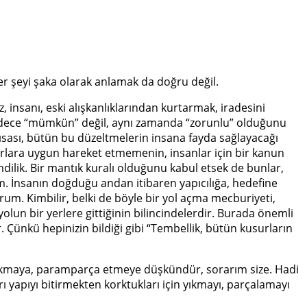
er şeyi şaka olarak anlamak da doğru değil.
z, insanı, eski alışkanlıklarından kurtarmak, iradesini
sadece “mümkün” değil, aynı zamanda “zorunlu” olduğunu
ısası, bütün bu düzeltmelerin insana fayda sağlayacağı
arlara uygun hareket etmemenin, insanlar için bir kanun
dilik. Bir mantık kuralı olduğunu kabul etsek de bunlar,
ım. İnsanın doğduğu andan itibaren yapıcılığa, hedefine
m. Kimbilir, belki de böyle bir yol açma mecburiyeti,
lun bir yerlere gittiğinin bilincindelerdir. Burada önemli
r. Çünkü hepinizin bildiği gibi “Tembellik, bütün kusurların
i yıkmaya, paramparça etmeye düşkündür, sorarım size. Hadi
yapıyı bitirmekten korktukları için yıkmayı, parçalamayı