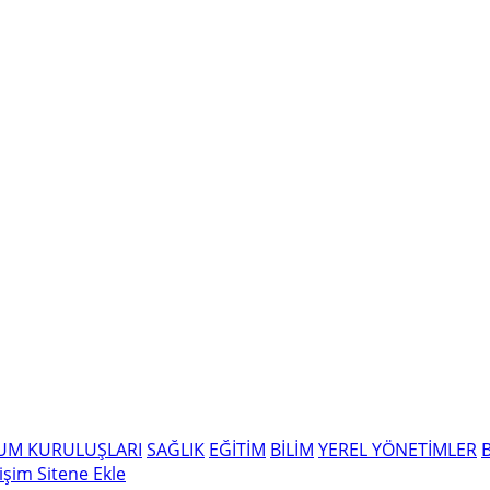
LUM KURULUŞLARI
SAĞLIK
EĞİTİM
BİLİM
YEREL YÖNETİMLER
tişim
Sitene Ekle