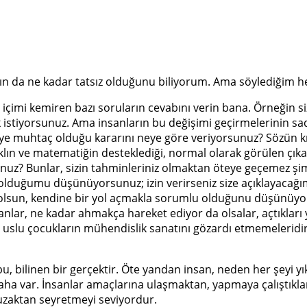
ın da ne kadar tatsız olduğunu biliyorum. Ama söylediğim h
, içimi kemiren bazı soruların cevabını verin bana. Örneğin si
k istiyorsunuz. Ama insanların bu değişimi geçirmelerinin 
eye muhtaç olduğu kararını neye göre veriyorsunuz? Sözün k
lın ve matematiğin desteklediği, normal olarak görülen çık
sunuz? Bunlar, sizin tahminleriniz olmaktan öteye geçemez şim
li olduğumu düşünüyorsunuz; izin verirseniz size açıklayacağ
a olsun, kendine bir yol açmakla sorumlu olduğunu düşünüyoru
ar, ne kadar ahmakça hareket ediyor da olsalar, açtıkları yo
llı, uslu çocukların mühendislik sanatını gözardı etmemeleridi
 bu, bilinen bir gerçektir. Öte yandan insan, neden her şey
 var. İnsanlar amaçlarına ulaşmaktan, yapmaya çalıştıkları 
ı uzaktan seyretmeyi seviyordur.