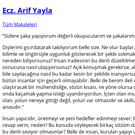
Ecz. Arif Yayla
Tüm Makaleleri
“Sizlere şaka yapıyorum değerli okuyucularım ve şakalarım
Dişlerimi gıcırdatarak takılıyorum belki size. Ne olur baylar
bilimle ve öngörüyle uygunluk gösterecek bir şekle sokma
nereden biliyorsunuz? İnsan iradesinin bu denli düzeltilm
sonucuna nasıl ulaşıyorsunuz? Açık konuşmak gerekirse, ak
bile sayılacağına nasıl bu kadar kesin bir şekilde inanıyor
bütün insanlar için geçerli olmayabilir. Belki de benim de
ulaştıracak bir mühendisliğe, sözün kısası, ne yöne olurs
onda kaçamak yapma isteği uyandırıyordun. İçten olan insanl
olan, yolun nereye gittiği değil, yolun var olmasıdır ve akı
anasıdır.”
İnsan yapıcıdır, üretmeyi ve yeni hedefler edinmeyi sever;
cevap verin, neden? Bu konuda söyleyecek birkaç sözüm daha
bu denli seviyor olmasınlar? Belki de insan, kurulan yapıy