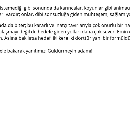
 istemediği gibi sonunda da karıncalar, koyunlar gibi animau
ri vardır; onlar, dibi sonsuzluğa giden muhteşem, sağlam ya
a da biter; bu kararlı ve inatçı tavırlarıyla çok onurlu bir ha
fe ulaşmayı değil de hedefe giden yolları daha çok sever. Emi
en. Aslına bakılırsa hedef, iki kere iki dörttür yani bir formü
ncele bakarak yanıtımız: Güldürmeyin adamı!