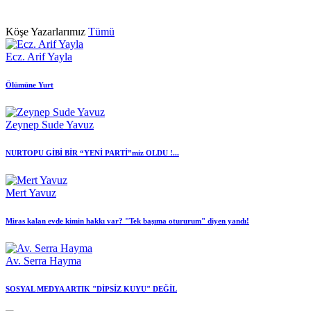
Köşe Yazarlarımız
Tümü
Ecz. Arif Yayla
Ölümüne Yurt
Zeynep Sude Yavuz
NURTOPU GİBİ BİR “YENİ PARTİ”miz OLDU !...
Mert Yavuz
Miras kalan evde kimin hakkı var? "Tek başıma otururum" diyen yandı!
Av. Serra Hayma
SOSYAL MEDYA ARTIK "DİPSİZ KUYU" DEĞİL