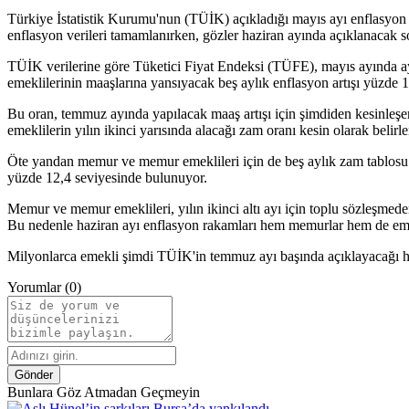
Türkiye İstatistik Kurumu'nun (TÜİK) açıkladığı mayıs ayı enflasyon r
enflasyon verileri tamamlanırken, gözler haziran ayında açıklanacak so
TÜİK verilerine göre Tüketici Fiyat Endeksi (TÜFE), mayıs ayında ayl
emeklilerinin maaşlarına yansıyacak beş aylık enflasyon artışı yüzde 16
Bu oran, temmuz ayında yapılacak maaş artışı için şimdiden kesinleşen
emeklilerin yılın ikinci yarısında alacağı zam oranı kesin olarak belirl
Öte yandan memur ve memur emeklileri için de beş aylık zam tablosu o
yüzde 12,4 seviyesinde bulunuyor.
Memur ve memur emeklileri, yılın ikinci altı ayı için toplu sözleşmed
Bu nedenle haziran ayı enflasyon rakamları hem memurlar hem de eme
Milyonlarca emekli şimdi TÜİK'in temmuz ayı başında açıklayacağı haz
Yorumlar (0)
Gönder
Bunlara Göz Atmadan Geçmeyin