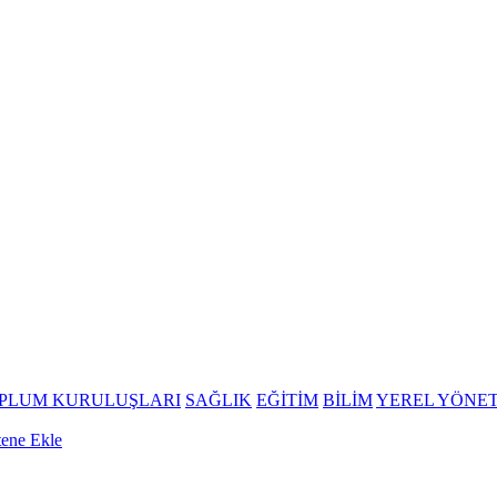
OPLUM KURULUŞLARI
SAĞLIK
EĞİTİM
BİLİM
YEREL YÖNE
tene Ekle