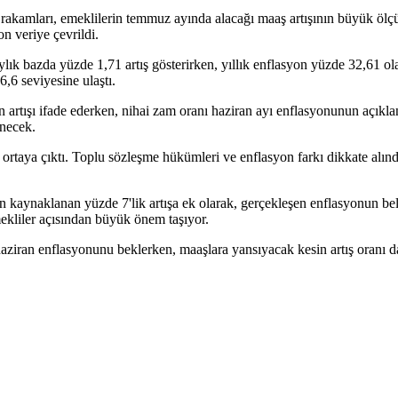
akamları, emeklilerin temmuz ayında alacağı maaş artışının büyük ölçüde
n veriye çevrildi.
ık bazda yüzde 1,71 artış gösterirken, yıllık enflasyon yüzde 32,61 ol
,6 seviyesine ulaştı.
 artışı ifade ederken, nihai zam oranı haziran ayı enflasyonunun açıkla
enecek.
rtaya çıktı. Toplu sözleşme hükümleri ve enflasyon farkı dikkate alın
en kaynaklanan yüzde 7'lik artışa ek olarak, gerçekleşen enflasyonun be
kliler açısından büyük önem taşıyor.
iran enflasyonunu beklerken, maaşlara yansıyacak kesin artış oranı da 