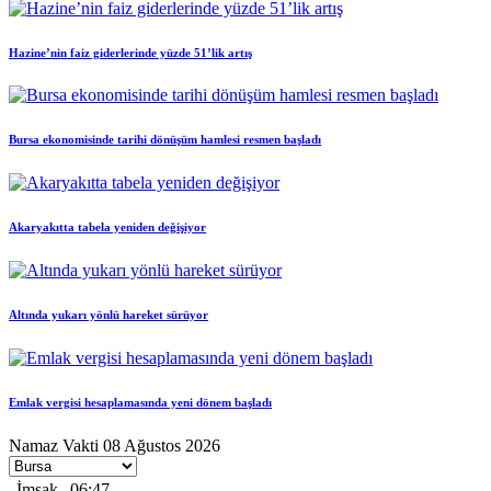
Hazine’nin faiz giderlerinde yüzde 51’lik artış
Bursa ekonomisinde tarihi dönüşüm hamlesi resmen başladı
Akaryakıtta tabela yeniden değişiyor
Altında yukarı yönlü hareket sürüyor
Emlak vergisi hesaplamasında yeni dönem başladı
Namaz Vakti
08 Ağustos 2026
İmsak
06:47