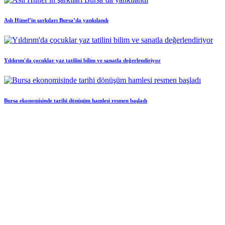
Aslı Hünel’in şarkıları Bursa’da yankılandı
Yıldırım'da çocuklar yaz tatilini bilim ve sanatla değerlendiriyor
Bursa ekonomisinde tarihi dönüşüm hamlesi resmen başladı