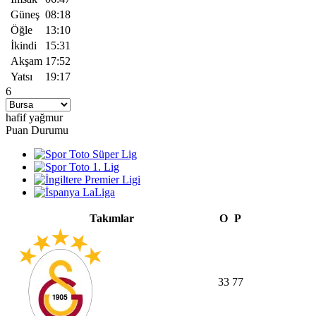
Güneş
08:18
Öğle
13:10
İkindi
15:31
Akşam
17:52
Yatsı
19:17
6
hafif yağmur
Puan Durumu
Takımlar
O
P
33
77