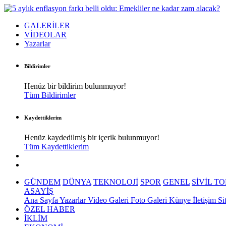
GALERİLER
VİDEOLAR
Yazarlar
Bildirimler
Henüz bir bildirim bulunmuyor!
Tüm Bildirimler
Kaydettiklerim
Henüz kaydedilmiş bir içerik bulunmuyor!
Tüm Kaydettiklerim
GÜNDEM
DÜNYA
TEKNOLOJİ
SPOR
GENEL
SİVİL T
ASAYİŞ
Ana Sayfa
Yazarlar
Video Galeri
Foto Galeri
Künye
İletişim
Si
ÖZEL HABER
İKLİM