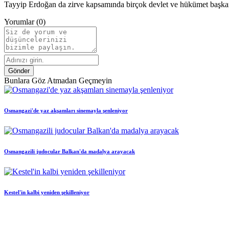
Tayyip Erdoğan da zirve kapsamında birçok devlet ve hükümet başkanıy
Yorumlar (0)
Gönder
Bunlara Göz Atmadan Geçmeyin
Osmangazi'de yaz akşamları sinemayla şenleniyor
Osmangazili judocular Balkan'da madalya arayacak
Kestel'in kalbi yeniden şekilleniyor