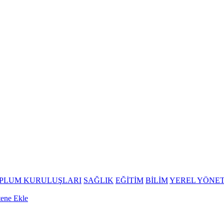
OPLUM KURULUŞLARI
SAĞLIK
EĞİTİM
BİLİM
YEREL YÖNE
tene Ekle