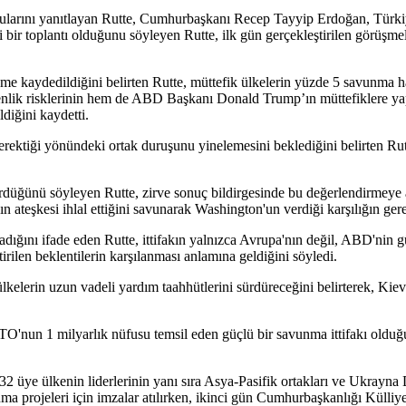
ularını yanıtlayan Rutte, Cumhurbaşkanı Recep Tayyip Erdoğan, Türkiye
ği bir toplantı olduğunu söyleyen Rutte, ilk gün gerçekleştirilen görüşm
eme kaydedildiğini belirten Rutte, müttefik ülkelerin yüzde 5 savunma
ik risklerinin hem de ABD Başkanı Donald Trump’ın müttefiklere yaptığı
iğini kaydetti.
 gerektiği yönündeki ortak duruşunu yinelemesini beklediğini belirten
üğünü söyleyen Rutte, zirve sonuç bildirgesinde bu değerlendirmeye açı
ın ateşkesi ihlal ettiğini savunarak Washington'un verdiği karşılığın ger
ını ifade eden Rutte, ittifakın yalnızca Avrupa'nın değil, ABD'nin gü
irilen beklentilerin karşılanması anlamına geldiğini söyledi.
kelerin uzun vadeli yardım taahhütlerini sürdüreceğini belirterek, Kie
un 1 milyarlık nüfusu temsil eden güçlü bir savunma ittifakı olduğunu 
2 üye ülkenin liderlerinin yanı sıra Asya-Pasifik ortakları ve Ukrayna 
jeleri için imzalar atılırken, ikinci gün Cumhurbaşkanlığı Külliyesi