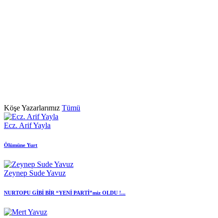
Köşe Yazarlarımız
Tümü
Ecz. Arif Yayla
Ölümüne Yurt
Zeynep Sude Yavuz
NURTOPU GİBİ BİR “YENİ PARTİ”miz OLDU !...