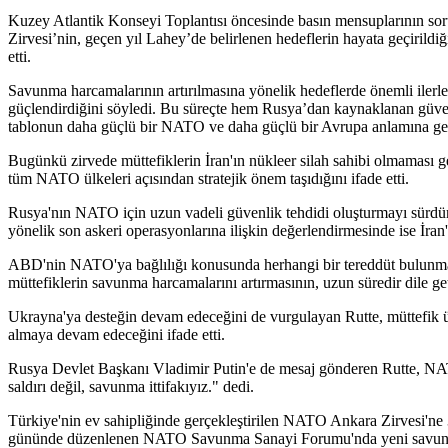
Kuzey Atlantik Konseyi Toplantısı öncesinde basın mensuplarının sor
Zirvesi’nin, geçen yıl Lahey’de belirlenen hedeflerin hayata geçirildi
etti.
Savunma harcamalarının artırılmasına yönelik hedeflerde önemli ilerl
güçlendirdiğini söyledi. Bu süreçte hem Rusya’dan kaynaklanan güvenl
tablonun daha güçlü bir NATO ve daha güçlü bir Avrupa anlamına geld
Bugünkü zirvede müttefiklerin İran'ın nükleer silah sahibi olmaması
tüm NATO ülkeleri açısından stratejik önem taşıdığını ifade etti.
Rusya'nın NATO için uzun vadeli güvenlik tehdidi oluşturmayı sürdürd
yönelik son askeri operasyonlarına ilişkin değerlendirmesinde ise İran'
ABD'nin NATO'ya bağlılığı konusunda herhangi bir tereddüt bulunmadığ
müttefiklerin savunma harcamalarını artırmasının, uzun süredir dile get
Ukrayna'ya desteğin devam edeceğini de vurgulayan Rutte, müttefik ül
almaya devam edeceğini ifade etti.
Rusya Devlet Başkanı Vladimir Putin'e de mesaj gönderen Rutte, NATO'n
saldırı değil, savunma ittifakıyız." dedi.
Türkiye'nin ev sahipliğinde gerçekleştirilen NATO Ankara Zirvesi'ne 3
gününde düzenlenen NATO Savunma Sanayi Forumu'nda yeni savunma pro