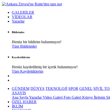
GALERİLER
VİDEOLAR
Yazarlar
Bildirimler
Henüz bir bildirim bulunmuyor!
Tüm Bildirimler
Kaydettiklerim
Henüz kaydedilmiş bir içerik bulunmuyor!
Tüm Kaydettiklerim
GÜNDEM
DÜNYA
TEKNOLOJİ
SPOR
GENEL
SİVİL T
ASAYİŞ
Ana Sayfa
Yazarlar
Video Galeri
Foto Galeri
Künye
İletişim
Si
ÖZEL HABER
İKLİM