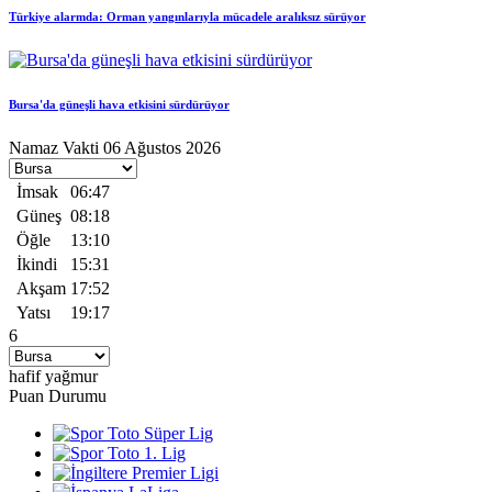
Türkiye alarmda: Orman yangınlarıyla mücadele aralıksız sürüyor
Bursa'da güneşli hava etkisini sürdürüyor
Namaz Vakti
06 Ağustos 2026
İmsak
06:47
Güneş
08:18
Öğle
13:10
İkindi
15:31
Akşam
17:52
Yatsı
19:17
6
hafif yağmur
Puan Durumu