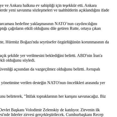
 ve Ankara halkına ev sahipliği için teşekkür etti. Ankara
elerde yeni savunma sözleşmeleri ve taahhütlerin açıklandığını ifade
 harcaması hedefine yaklaşmasının NATO’nun caydırıcılığını
 çağrıların etkili olduğunu dile getiren Rutte, ortaya çıkan
 Rutte, Hürmüz Boğazı'nda seyrüsefer özgürlüğünün korunmasının da
k şekilde yer verilmesini beklediğini belirtti. ABD'nin İran'a
ekli olduğunu söyledi.
venliği açısından da vazgeçilmez olduğunu belirtti. Avrupalı
v yönetimine verilen desteğin NATO'nun öncelikleri arasında yer
belirterek, "İttifak topraklarının her karışını savunacağız. Biz
Devlet Başkanı Volodimir Zelenskiy de katılıyor. Zirvenin ilk
'nde liderler zirvesi gerçekleştirilecek. Cumhurbaşkanı Recep