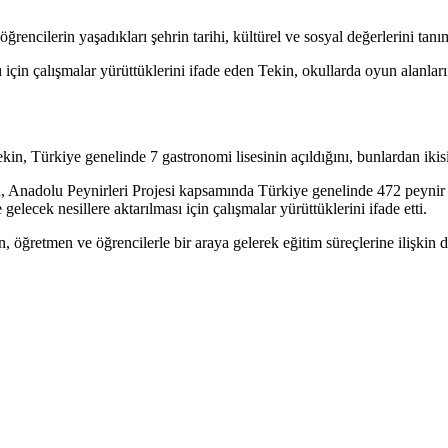
ncilerin yaşadıkları şehrin tarihi, kültürel ve sosyal değerlerini tanıma
çin çalışmalar yürüttüklerini ifade eden Tekin, okullarda oyun alanları
ekin, Türkiye genelinde 7 gastronomi lisesinin açıldığını, bunlardan ikis
nadolu Peynirleri Projesi kapsamında Türkiye genelinde 472 peynir çeş
elecek nesillere aktarılması için çalışmalar yürüttüklerini ifade etti.
kin, öğretmen ve öğrencilerle bir araya gelerek eğitim süreçlerine ilişk