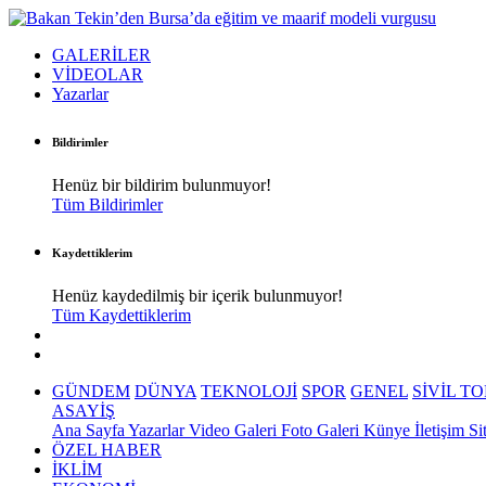
GALERİLER
VİDEOLAR
Yazarlar
Bildirimler
Henüz bir bildirim bulunmuyor!
Tüm Bildirimler
Kaydettiklerim
Henüz kaydedilmiş bir içerik bulunmuyor!
Tüm Kaydettiklerim
GÜNDEM
DÜNYA
TEKNOLOJİ
SPOR
GENEL
SİVİL T
ASAYİŞ
Ana Sayfa
Yazarlar
Video Galeri
Foto Galeri
Künye
İletişim
Si
ÖZEL HABER
İKLİM