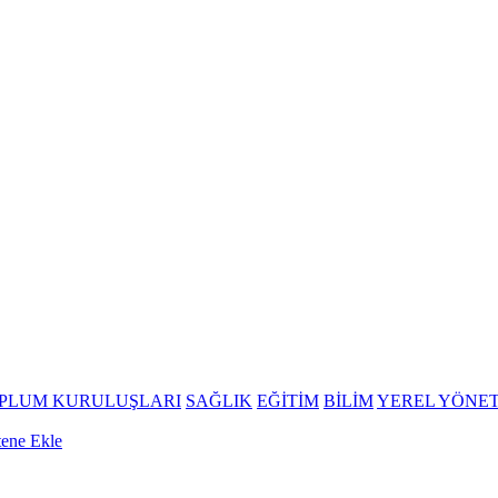
OPLUM KURULUŞLARI
SAĞLIK
EĞİTİM
BİLİM
YEREL YÖNE
tene Ekle