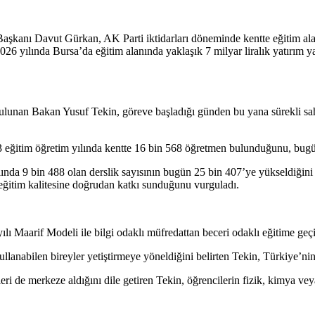
Başkanı Davut Gürkan, AK Parti iktidarları döneminde kentte eğitim alanı
2026 yılında Bursa’da eğitim alanında yaklaşık 7 milyar liralık yatırım 
unan Bakan Yusuf Tekin, göreve başladığı günden bu yana sürekli sahada 
 eğitim öğretim yılında kentte 16 bin 568 öğretmen bulunduğunu, bugün 
lında 9 bin 488 olan derslik sayısının bugün 25 bin 407’ye yükseldiğini 
 eğitim kalitesine doğrudan katkı sunduğunu vurguladı.
 Maarif Modeli ile bilgi odaklı müfredattan beceri odaklı eğitime geçil
ullanabilen bireyler yetiştirmeye yöneldiğini belirten Tekin, Türkiye’nin
ri de merkeze aldığını dile getiren Tekin, öğrencilerin fizik, kimya ve