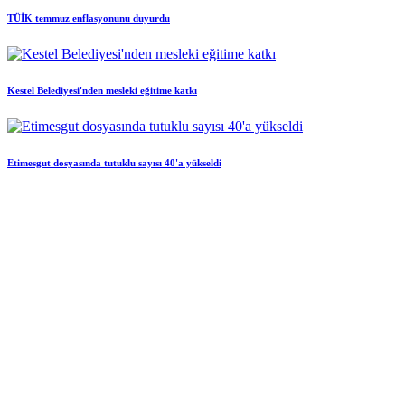
TÜİK temmuz enflasyonunu duyurdu
Kestel Belediyesi'nden mesleki eğitime katkı
Etimesgut dosyasında tutuklu sayısı 40'a yükseldi