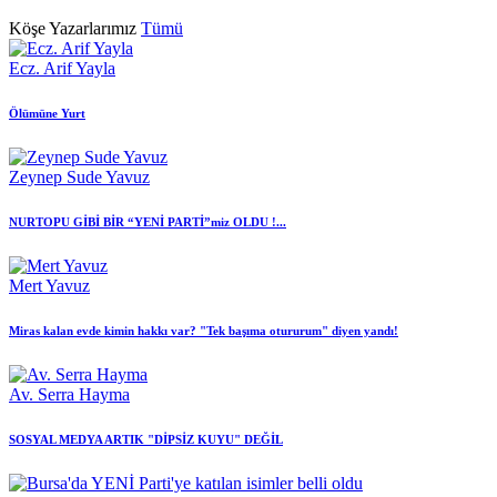
Köşe Yazarlarımız
Tümü
Ecz. Arif Yayla
Ölümüne Yurt
Zeynep Sude Yavuz
NURTOPU GİBİ BİR “YENİ PARTİ”miz OLDU !...
Mert Yavuz
Miras kalan evde kimin hakkı var? "Tek başıma otururum" diyen yandı!
Av. Serra Hayma
SOSYAL MEDYA ARTIK "DİPSİZ KUYU" DEĞİL