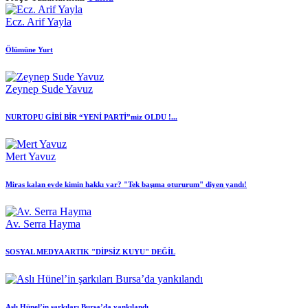
Ecz. Arif Yayla
Ölümüne Yurt
Zeynep Sude Yavuz
NURTOPU GİBİ BİR “YENİ PARTİ”miz OLDU !...
Mert Yavuz
Miras kalan evde kimin hakkı var? "Tek başıma otururum" diyen yandı!
Av. Serra Hayma
SOSYAL MEDYA ARTIK "DİPSİZ KUYU" DEĞİL
Aslı Hünel’in şarkıları Bursa’da yankılandı