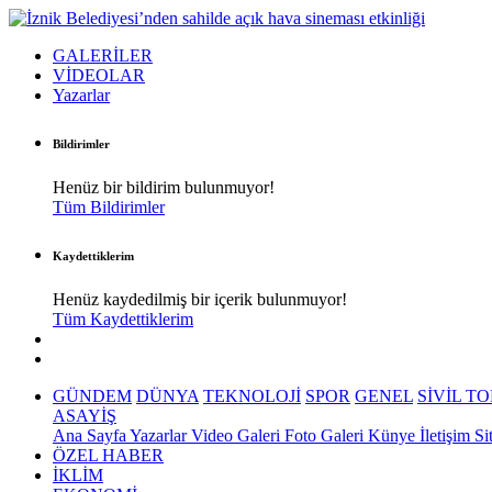
GALERİLER
VİDEOLAR
Yazarlar
Bildirimler
Henüz bir bildirim bulunmuyor!
Tüm Bildirimler
Kaydettiklerim
Henüz kaydedilmiş bir içerik bulunmuyor!
Tüm Kaydettiklerim
GÜNDEM
DÜNYA
TEKNOLOJİ
SPOR
GENEL
SİVİL T
ASAYİŞ
Ana Sayfa
Yazarlar
Video Galeri
Foto Galeri
Künye
İletişim
Si
ÖZEL HABER
İKLİM