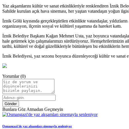
Yaz akşamlarını kültür ve sanat etkinlikleriyle renklendiren İznik Bel
Sahilde kurulan açık hava sineması, her yaştan vatandaşın yoğun ilgis
İznik Gölü kıyısında gerçekleştirilen etkinlikte vatandaşlar, yıldızları
organizasyon, ilçenin sosyal ve kültürel yaşamına da hareket kattı.
İznik Belediye Başkanı Kağan Mehmet Usta, yaz boyunca vatandaşları bir
hale getirmek için çalışmalarımızı sürdürüyoruz. Hemşehrilerimizin ai
tarihi, kültürel ve doğal güzellikleriyle bütünleşen bu etkinliklerin he
İznik Belediyesi, yaz sezonu boyunca düzenleyeceği kültür ve sanat etk
Yorumlar (0)
Gönder
Bunlara Göz Atmadan Geçmeyin
Osmangazi'de yaz akşamları sinemayla şenleniyor