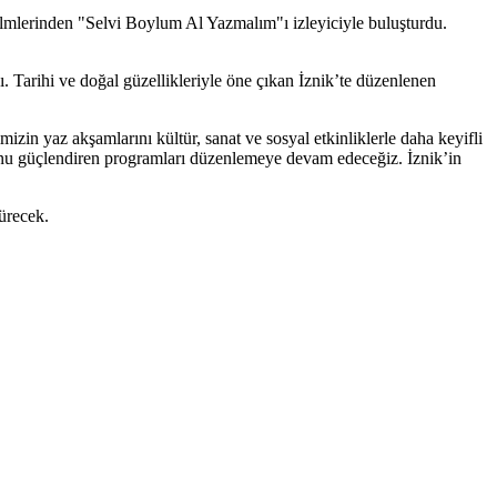
 filmlerinden "Selvi Boylum Al Yazmalım"ı izleyiciyle buluşturdu.
dı. Tarihi ve doğal güzellikleriyle öne çıkan İznik’te düzenlenen
zin yaz akşamlarını kültür, sanat ve sosyal etkinliklerle daha keyifli
gusunu güçlendiren programları düzenlemeye devam edeceğiz. İznik’in
dürecek.