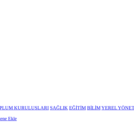
OPLUM KURULUŞLARI
SAĞLIK
EĞİTİM
BİLİM
YEREL YÖNE
tene Ekle