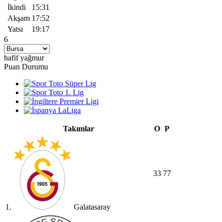
İkindi
15:31
Akşam
17:52
Yatsı
19:17
6
hafif yağmur
Puan Durumu
Takımlar
O
P
33
77
1.
Galatasaray