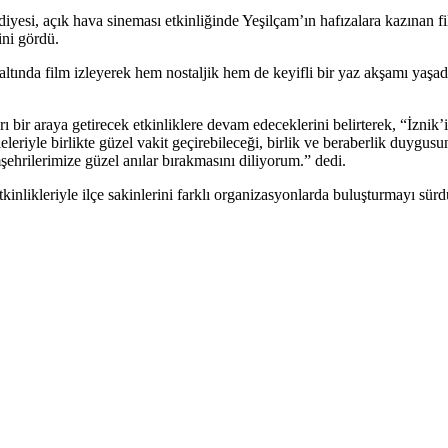
ediyesi, açık hava sineması etkinliğinde Yeşilçam’ın hafızalara kazınan
ini gördü.
n altında film izleyerek hem nostaljik hem de keyifli bir yaz akşamı yaşa
 araya getirecek etkinliklere devam edeceklerini belirterek, “İznik’imi
leleriyle birlikte güzel vakit geçirebileceği, birlik ve beraberlik duy
mşehrilerimize güzel anılar bırakmasını diliyorum.” dedi.
inlikleriyle ilçe sakinlerini farklı organizasyonlarda buluşturmayı sür