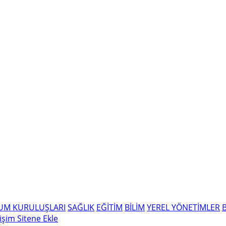
LUM KURULUŞLARI
SAĞLIK
EĞİTİM
BİLİM
YEREL YÖNETİMLER
tişim
Sitene Ekle