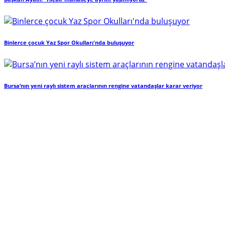
Binlerce çocuk Yaz Spor Okulları'nda buluşuyor
Bursa’nın yeni raylı sistem araçlarının rengine vatandaşlar karar veriyor