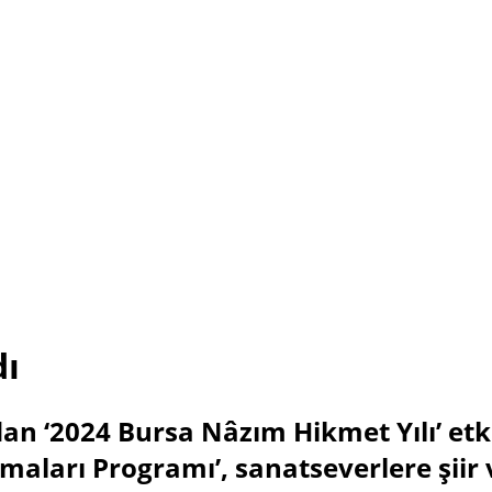
dı
an ‘2024 Bursa Nâzım Hikmet Yılı’ et
aları Programı’, sanatseverlere şiir v