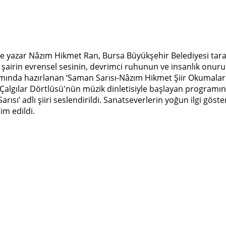
 yazar Nâzım Hikmet Ran, Bursa Büyükşehir Belediyesi tarafınd
 şairin evrensel sesinin, devrimci ruhunun ve insanlık onu
psamında hazırlanan ‘Saman Sarısı-Nâzım Hikmet Şiir Okumala
Çalgılar Dörtlüsü'nün müzik dinletisiyle başlayan programın
sı’ adlı şiiri seslendirildi. Sanatseverlerin yoğun ilgi göst
im edildi.