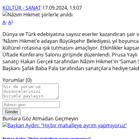
KÜLTÜR - SANAT
17.09.2024, 13:07
-
+
A
A
Dünya ve Türk edebiyatına sayısız eserler kazandıran şair ve
‘Nâzım Hikmet’e adayan Büyükşehir Belediyesi, yıl boyunca
kültürel rotasına ışık tutmasını amaçlıyor. Etkinlikler ka
Üftade Konferans Salonu girişinde düzenlendi. Prusa Yaylı 
sanatçı Hakan Gerçek tarafından Nâzım Hikmet'in ‘Saman Sarı
Başkanı Şafak Baba Pala tarafından sanatçılara hediye takd
Yorumlar (0)
Gönder
Bunlara Göz Atmadan Geçmeyin
Başkan Aydın: "Hiçbir mahalleye ayrım yapmıyoruz"