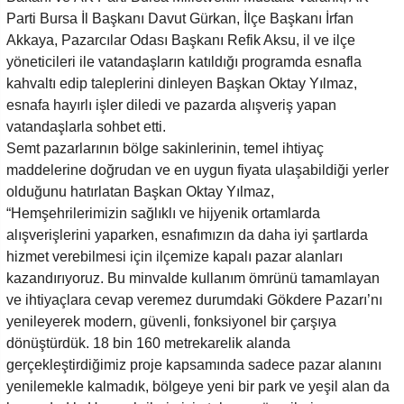
Parti Bursa İl Başkanı Davut Gürkan, İlçe Başkanı İrfan
Akkaya, Pazarcılar Odası Başkanı Refik Aksu, il ve ilçe
yöneticileri ile vatandaşların katıldığı programda esnafla
kahvaltı edip taleplerini dinleyen Başkan Oktay Yılmaz,
esnafa hayırlı işler diledi ve pazarda alışveriş yapan
vatandaşlarla sohbet etti.
Semt pazarlarının bölge sakinlerinin, temel ihtiyaç
maddelerine doğrudan ve en uygun fiyata ulaşabildiği yerler
olduğunu hatırlatan Başkan Oktay Yılmaz,
“Hemşehrilerimizin sağlıklı ve hijyenik ortamlarda
alışverişlerini yaparken, esnafımızın da daha iyi şartlarda
hizmet verebilmesi için ilçemize kapalı pazar alanları
kazandırıyoruz. Bu minvalde kullanım ömrünü tamamlayan
ve ihtiyaçlara cevap veremez durumdaki Gökdere Pazarı’nı
yenileyerek modern, güvenli, fonksiyonel bir çarşıya
dönüştürdük. 18 bin 160 metrekarelik alanda
gerçekleştirdiğimiz proje kapsamında sadece pazar alanını
yenilemekle kalmadık, bölgeye yeni bir park ve yeşil alan da