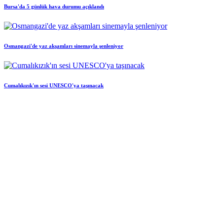
Bursa'da 5 günlük hava durumu açıklandı
Osmangazi'de yaz akşamları sinemayla şenleniyor
Cumalıkızık'ın sesi UNESCO'ya taşınacak