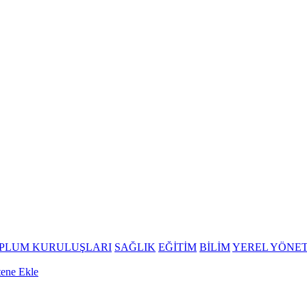
OPLUM KURULUŞLARI
SAĞLIK
EĞİTİM
BİLİM
YEREL YÖNE
tene Ekle