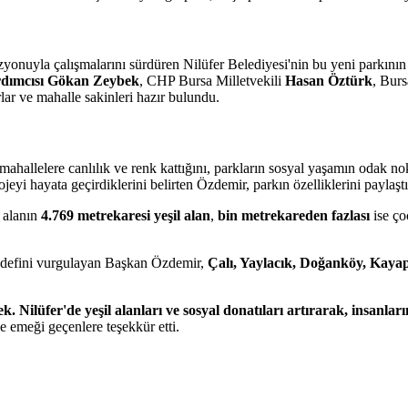
izyonuyla çalışmalarını sürdüren Nilüfer Belediyesi'nin bu yeni parkını
dımcısı Gökan Zeybek
, CHP Bursa Milletvekili
Hasan Öztürk
, Bur
arlar ve mahalle sakinleri hazır bulundu.
hallelere canlılık ve renk kattığını, parkların sosyal yaşamın odak no
yi hayata geçirdiklerini belirten Özdemir, parkın özelliklerini paylaştı
 alanın
4.769 metrekaresi yeşil alan
,
bin metrekareden fazlası
ise ço
 hedefini vurgulayan Başkan Özdemir,
Çalı, Yaylacık, Doğanköy, Kaya
ek. Nilüfer'de yeşil alanları ve sosyal donatıları artırarak, insanl
e emeği geçenlere teşekkür etti.