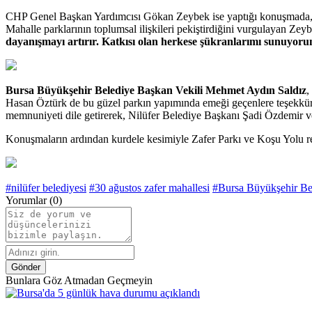
CHP Genel Başkan Yardımcısı Gökan Zeybek ise yaptığı konuşmada, plan
Mahalle parklarının toplumsal ilişkileri pekiştirdiğini vurgulayan Zey
dayanışmayı artırır. Katkısı olan herkese şükranlarımı sunuyor
Bursa Büyükşehir Belediye Başkan Vekili Mehmet Aydın Saldız
,
Hasan Öztürk de bu güzel parkın yapımında emeği geçenlere teşekkürle
memnuniyeti dile getirerek, Nilüfer Belediye Başkanı Şadi Özdemir ve 
Konuşmaların ardından kurdele kesimiyle Zafer Parkı ve Koşu Yolu resme
#nilüfer belediyesi
#30 ağustos zafer mahallesi
#Bursa Büyükşehir Be
Yorumlar (0)
Gönder
Bunlara Göz Atmadan Geçmeyin