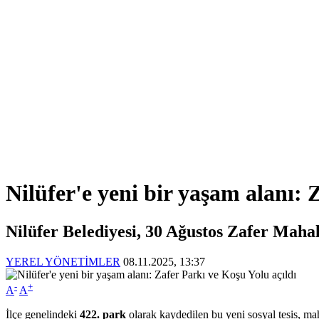
Nilüfer'e yeni bir yaşam alanı: 
Nilüfer Belediyesi, 30 Ağustos Zafer Maha
YEREL YÖNETİMLER
08.11.2025, 13:37
-
+
A
A
İlçe genelindeki
422. park
olarak kaydedilen bu yeni sosyal tesis, mah