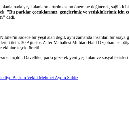
lamada yeşil alanların artırılmasının önemine değinerek, sağlıklı bir 
bek,
"Bu parklar çocuklarımız, gençlerimiz ve yetişkinlerimiz için ço
um"
dedi.
 Nilüfer'in sadece bir yeşil alan değil, aynı zamanda insanları bir araya
rini iletti. 30 Ağustos Zafer Mahallesi Muhtarı Halil Özçoban ise böl
ekibine teşekkür etti.
n açıldı. Davetliler, parkı gezerek yeni yeşil alan ve sosyal tesisleri 
lediye Başkan Vekili Mehmet Aydın Saldız