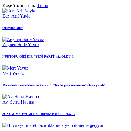
Köşe Yazarlarımız
Tümü
Ecz. Arif Yayla
Ölümüne Yurt
Zeynep Sude Yavuz
NURTOPU GİBİ BİR “YENİ PARTİ”miz OLDU !...
Mert Yavuz
Miras kalan evde kimin hakkı var? "Tek başıma otururum" diyen yandı!
Av. Serra Hayma
SOSYAL MEDYA ARTIK "DİPSİZ KUYU" DEĞİL