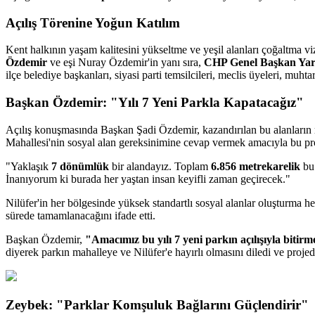
Açılış Törenine Yoğun Katılım
Kent halkının yaşam kalitesini yükseltme ve yeşil alanları çoğaltma v
Özdemir
ve eşi Nuray Özdemir'in yanı sıra,
CHP Genel Başkan Yar
ilçe belediye başkanları, siyasi parti temsilcileri, meclis üyeleri, muht
Başkan Özdemir: "Yılı 7 Yeni Parkla Kapatacağız"
Açılış konuşmasında Başkan Şadi Özdemir, kazandırılan bu alanların ma
Mahallesi'nin sosyal alan gereksinimine cevap vermek amacıyla bu proje
"Yaklaşık
7 dönümlük
bir alandayız. Toplam
6.856 metrekarelik
bu
İnanıyorum ki burada her yaştan insan keyifli zaman geçirecek."
Nilüfer'in her bölgesinde yüksek standartlı sosyal alanlar oluşturma
sürede tamamlanacağını ifade etti.
Başkan Özdemir,
"Amacımız bu yılı 7 yeni parkın açılışıyla bitirm
diyerek parkın mahalleye ve Nilüfer'e hayırlı olmasını diledi ve projed
Zeybek: "Parklar Komşuluk Bağlarını Güçlendirir"