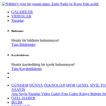
GALERİLER
VİDEOLAR
Yazarlar
Bildirimler
Henüz bir bildirim bulunmuyor!
Tüm Bildirimler
Kaydettiklerim
Henüz kaydedilmiş bir içerik bulunmuyor!
Tüm Kaydettiklerim
GÜNDEM
DÜNYA
TEKNOLOJİ
SPOR
GENEL
SİVİL T
ASAYİŞ
Ana Sayfa
Yazarlar
Video Galeri
Foto Galeri
Künye
İletişim
Si
ÖZEL HABER
İKLİM