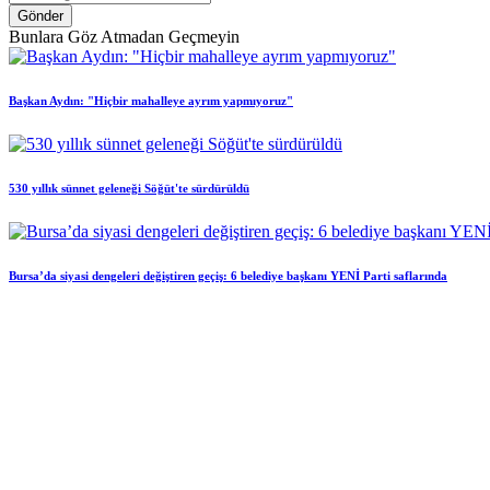
Gönder
Bunlara Göz Atmadan Geçmeyin
Başkan Aydın: "Hiçbir mahalleye ayrım yapmıyoruz"
530 yıllık sünnet geleneği Söğüt'te sürdürüldü
Bursa’da siyasi dengeleri değiştiren geçiş: 6 belediye başkanı YENİ Parti saflarında