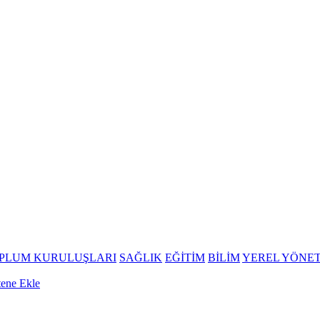
OPLUM KURULUŞLARI
SAĞLIK
EĞİTİM
BİLİM
YEREL YÖNE
tene Ekle