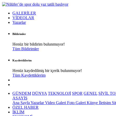
GALERİLER
VİDEOLAR
Yazarlar
Bildirimler
Henüz bir bildirim bulunmuyor!
Tüm Bildirimler
Kaydettiklerim
Henüz kaydedilmiş bir içerik bulunmuyor!
Tüm Kaydettiklerim
GÜNDEM
DÜNYA
TEKNOLOJİ
SPOR
GENEL
SİVİL T
ASAYİŞ
Ana Sayfa
Yazarlar
Video Galeri
Foto Galeri
Künye
İletişim
Si
ÖZEL HABER
İKLİM