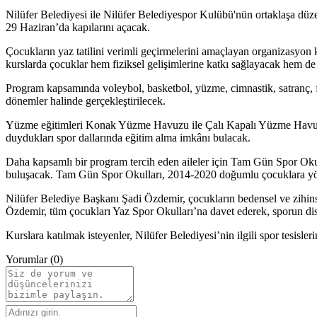
Nilüfer Belediyesi ile Nilüfer Belediyespor Kulübü'nün ortaklaşa düze
29 Haziran’da kapılarını açacak.
Çocukların yaz tatilini verimli geçirmelerini amaçlayan organizasyon k
kurslarda çocuklar hem fiziksel gelişimlerine katkı sağlayacak hem de s
Program kapsamında voleybol, basketbol, yüzme, cimnastik, satranç, fut
dönemler halinde gerçekleştirilecek.
Yüzme eğitimleri Konak Yüzme Havuzu ile Çalı Kapalı Yüzme Havuzu’nda
duydukları spor dallarında eğitim alma imkânı bulacak.
Daha kapsamlı bir program tercih eden aileler için Tam Gün Spor Okul
buluşacak. Tam Gün Spor Okulları, 2014-2020 doğumlu çocuklara yön
Nilüfer Belediye Başkanı Şadi Özdemir, çocukların bedensel ve zihinsel 
Özdemir, tüm çocukları Yaz Spor Okulları’na davet ederek, sporun di
Kurslara katılmak isteyenler, Nilüfer Belediyesi’nin ilgili spor tesisle
Yorumlar (0)