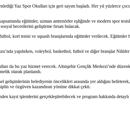
nlediği Yaz Spor Okulları için geri sayım başladı. Her yıl yüzlerce çoc
apsamında eğitimler, uzman antrenörler eşliğinde ve modern spor tesisle
osyal becerilerini geliştirme fırsatı bulacak.
bol, kort tenisi ve squash branşlarında eğitimler verilecek. Eğitimler 
 yapılırken, voleybol, basketbol, futbol ve diğer branşlar Nilüfer’in f
ları da bu yaz hizmet verecek. Altınşehir Gençlik Merkezi’nde düzenlen
elik olarak planlandı.
gelişimlerinin belediyenin öncelikleri arasında yer aldığını belirterek, 
siplin ve özgüven kazandıran yönüne dikkat çekti.
rinden kayıt işlemlerini gerçekleştirebilecek ve program hakkında detaylı 