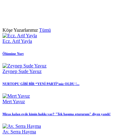
Köşe Yazarlarımız
Tümü
Ecz. Arif Yayla
Ölümüne Yurt
Zeynep Sude Yavuz
NURTOPU GİBİ BİR “YENİ PARTİ”miz OLDU !...
Mert Yavuz
Miras kalan evde kimin hakkı var? "Tek başıma otururum" diyen yandı!
Av. Serra Hayma