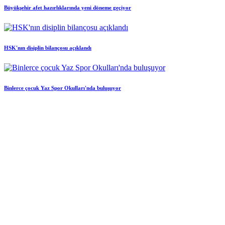
Büyükşehir afet hazırlıklarında yeni döneme geçiyor
HSK'nın disiplin bilançosu açıklandı
Binlerce çocuk Yaz Spor Okulları'nda buluşuyor