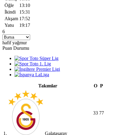
Öğle
13:10
İkindi
15:31
Akşam
17:52
Yatsı
19:17
6
hafif yağmur
Puan Durumu
Takımlar
O
P
33
77
1.
Galatasaray