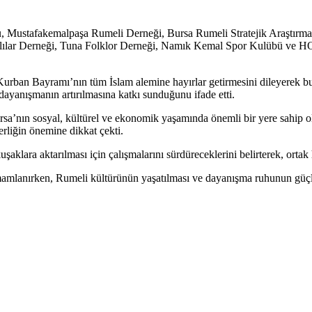
Mustafakemalpaşa Rumeli Derneği, Bursa Rumeli Stratejik Araştırma
ar Derneği, Tuna Folklor Derneği, Namık Kemal Spor Kulübü ve HOTEA
 Bayramı’nın tüm İslam alemine hayırlar getirmesini dileyerek bu tür
ayanışmanın artırılmasına katkı sunduğunu ifade etti.
n sosyal, kültürel ve ekonomik yaşamında önemli bir yere sahip olduğ
rliğin önemine dikkat çekti.
şaklara aktarılması için çalışmalarını sürdüreceklerini belirterek, orta
tamamlanırken, Rumeli kültürünün yaşatılması ve dayanışma ruhunun güçl