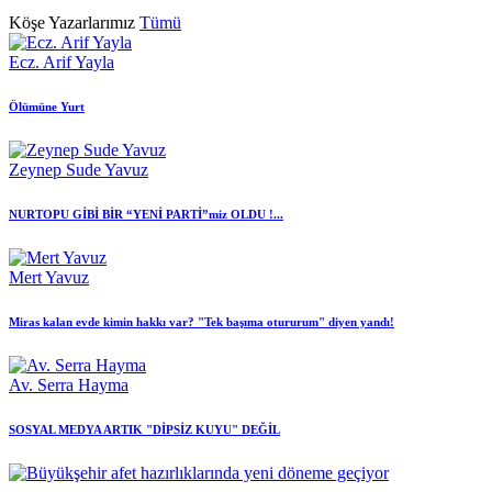
Köşe Yazarlarımız
Tümü
Ecz. Arif Yayla
Ölümüne Yurt
Zeynep Sude Yavuz
NURTOPU GİBİ BİR “YENİ PARTİ”miz OLDU !...
Mert Yavuz
Miras kalan evde kimin hakkı var? "Tek başıma otururum" diyen yandı!
Av. Serra Hayma
SOSYAL MEDYA ARTIK "DİPSİZ KUYU" DEĞİL