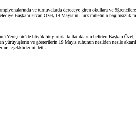
şampiyonalarında ve turnuvalarda dereceye giren okullara ve öğrencilere 
ediye Başkanı Ercan Özel, 19 Mayıs’ın Türk milletinin bağımsızlık müc
 Yenişehir’de büyük bir gururla kutladıklarını belirten Başkan Özel, ge
en yürüyüşlerin ve gösterilerin 19 Mayıs ruhunun nesilden nesile aktarıl
ne teşekkürlerini iletti.