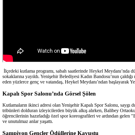
İlçedeki kutlama programı, sabah saatlerinde Heykel Meydanı’nda düz
sokaklarına yayıldı. Yenişehir Belediyesi Kadın Bandosu’nun çaldığı m
eden yüzlerce genç ve vatandaş, Heykel Meydanı’ndan başlayarak Yen
Kapalı Spor Salonu’nda Görsel Şölen
Kutlamaların ikinci adresi olan Yenişehir Kapalı Spor Salonu, saygı dur
tribünleri dolduran izleyicilerden büyük alkış alırken, Balibey Ortao
öğrencilerinin hazırladığı özel spor koreografileri ve ardından gelen
ve unutulmaz anlar yaşattı.
Şampiyon Gençler Ödüllerine Kavuştu