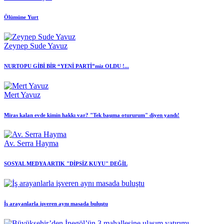
Ölümüne Yurt
Zeynep Sude Yavuz
NURTOPU GİBİ BİR “YENİ PARTİ”miz OLDU !...
Mert Yavuz
Miras kalan evde kimin hakkı var? "Tek başıma otururum" diyen yandı!
Av. Serra Hayma
SOSYAL MEDYA ARTIK "DİPSİZ KUYU" DEĞİL
İş arayanlarla işveren aynı masada buluştu