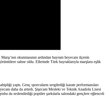
al Marşı’nın okunmasının ardından bayram heyecanı ilçenin
örüntülere sahne oldu. Ellerinde Türk bayraklarıyla marşlara eşlik
ahipliği yaptı. Genç sporcuların sergilediği karate performansları
heyecanı daha da artırdı. Şişecam Mesleki ve Teknik Anadolu Lisesi
ubu da seslendirdiği popüler şarkılarla salondaki gençlere eğlenceli