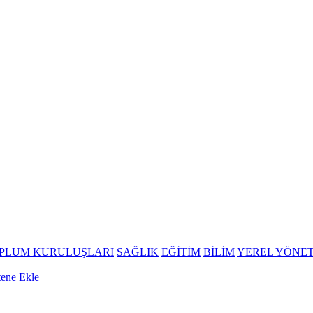
OPLUM KURULUŞLARI
SAĞLIK
EĞİTİM
BİLİM
YEREL YÖNE
tene Ekle