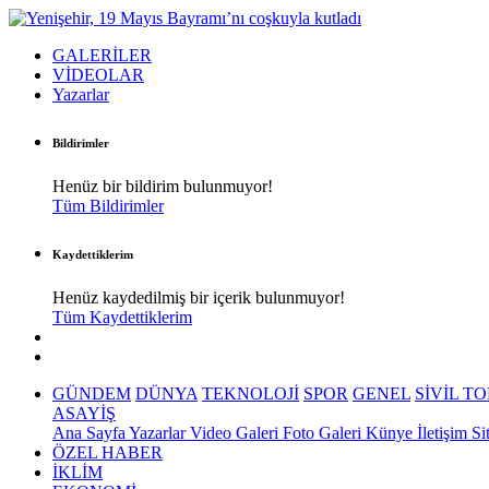
GALERİLER
VİDEOLAR
Yazarlar
Bildirimler
Henüz bir bildirim bulunmuyor!
Tüm Bildirimler
Kaydettiklerim
Henüz kaydedilmiş bir içerik bulunmuyor!
Tüm Kaydettiklerim
GÜNDEM
DÜNYA
TEKNOLOJİ
SPOR
GENEL
SİVİL T
ASAYİŞ
Ana Sayfa
Yazarlar
Video Galeri
Foto Galeri
Künye
İletişim
Si
ÖZEL HABER
İKLİM