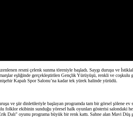
enlenen resmi çelenk sunma töreniyle başladı. Saygı duruşu ve İstikl
arşlar eşliğinde gerçekleştirilen Gençlik Yürüyüşü, renkli ve coşkulu g
işehir Kapalı Spor Salonu’na kadar tek yürek halinde yürüdü.
uşu ve şiir dinletileriyle başlayan programda tam bir görsel şölene ev s
kulu folklor ekibinin sunduğu yöresel halk oyunları gösterisi salondaki 
 "Erik Dalı" oyunu programa büyük bir renk kattı. Sahne alan Mavi Düş gr