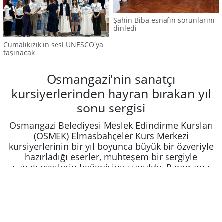
Şahin Biba esnafın sorunlarını
dinledi
Cumalıkızık'ın sesi UNESCO'ya
taşınacak
Osmangazi'nin sanatçı
kursiyerlerinden hayran bırakan yıl
sonu sergisi
Osmangazi Belediyesi Meslek Edindirme Kursları
(OSMEK) Elmasbahçeler Kurs Merkezi
kursiyerlerinin bir yıl boyunca büyük bir özveriyle
hazırladığı eserler, muhteşem bir sergiyle
sanatseverlerin beğenisine sunuldu. Panorama
1326 Bursa Fetih Müzesi’nde kapılarını açan
sergide, kursiyerlerin el emeği ve göz nuruyla hayat
bulan 50 özel eser ziyaretçilerden büyük ilgi gördü.
KÜLTÜR - SANAT
11 Temmuz 2026 - 13:45