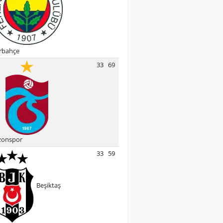
rbahçe
33
69
zonspor
33
59
Beşiktaş