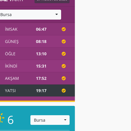
Bursa
İMSAK
06:47
GÜNEŞ
08:18
ÖĞLE
13:10
İKINDI
15:31
AKŞAM
17:52
YATSI
19:17
6
Bursa