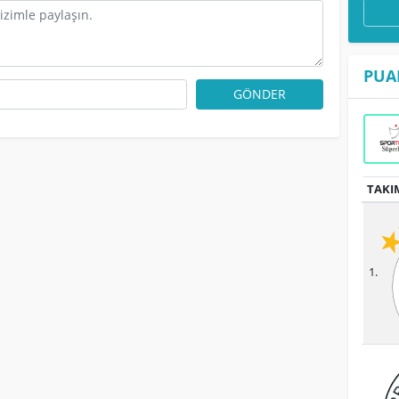
PUA
GÖNDER
TAKI
1.