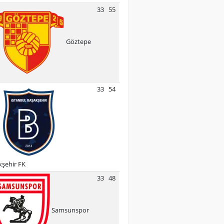
33
55
Göztepe
33
54
şehir FK
33
48
Samsunspor