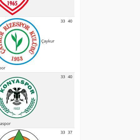
33
40
Çaykur
por
33
40
aspor
33
37