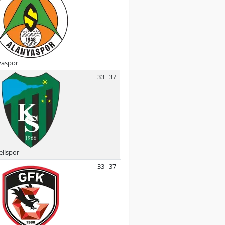
yaspor
33
37
lispor
33
37