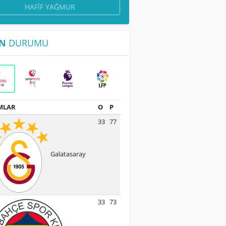
HAFIF YAĞMUR
N
DURUMU
MLAR
O
P
33
77
Galatasaray
33
73