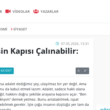
R
VİDEOLAR
YAZARLAR
NOMİ
SİYASET
07.05.2026, 13:31
n Kapısı Çalınabilir:
-
+
KAYDET
A
A
sa adalet dediğimiz şey, ulaşılmaz bir yer değil. Ama
nu da kabul etmek lazım: Adalet, sadece haklı olana
ğil, hakkını doğru şekilde arayana kapısını açar. “Ben
klıyım” demek yetmez. Bunu anlatabilmek, ispat
ebilmek gerekir. İşte çoğu insanın düştüğü yer tam da
rasıdır.