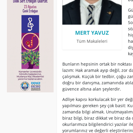
Gü
gü
So
sö
MERT YAVUZ
hi
ha
Tüm Makaleleri
di
ka
Bunların hepsinin ortak bir noktas
lazım: Hak aramak ayıp değil, zor da
çalışmak. Küçük bir tedbir, çoğu za
doğru bir danışma, zamanında atıla
güvence altına alan şeylerdir.
Adliye kapısı korkulacak bir yer de
yapılması gereken şey çok basit: Ku
zamanda bilgi almak. Unutmayalım; A
biraz bilgi, biraz dikkat ve biraz da
okurlarımıza bilgilendirici yazılar 
yorumlarınız ve değerli eleştirilerini