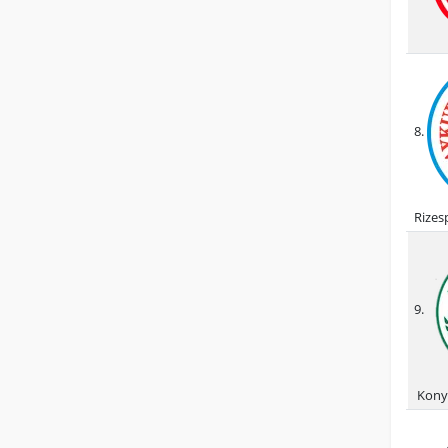
8.
Rizes
9.
Kony