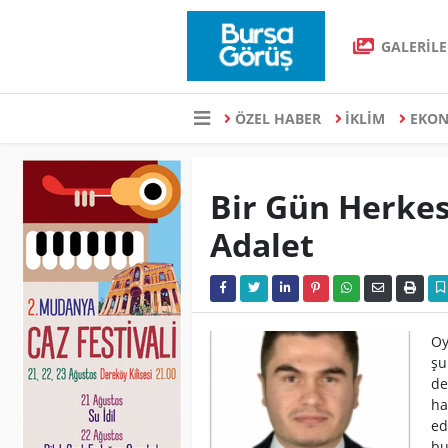
GALERİLE
ÖZEL HABER
İKLİM
EKO
Bir Gün Herkesi
Adalet
Oy
şu
de
ha
ed
bu