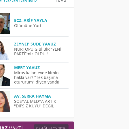
E
YAZARLARIMIZ
TÜMÜ
ECZ. ARIF YAYLA
Ölümüne Yurt
ZEYNEP SUDE YAVUZ
NURTOPU GİBİ BİR “YENİ
PARTİ”miz OLDU !...
MERT YAVUZ
Miras kalan evde kimin
hakkı var? "Tek başıma
otururum" diyen yandı!
AV. SERRA HAYMA
SOSYAL MEDYA ARTIK
"DİPSİZ KUYU" DEĞİL
AZ
VAKTI
07 AĞUSTOS 2026