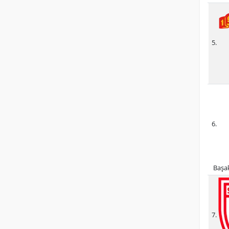
5.
6.
Başak
7.