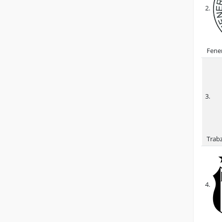
2.
Fene
3.
Trab
4.