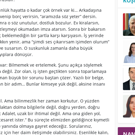
KÖŞ
nlük hayatta o kadar çok örnek var ki… Arkadaşına
venip borç verirsin, “aramızda söz yeter” dersin.
nra o söz unutulur, dostluk bozulur. Ev kiralarsın,
zleşmeyi okumadan imza atarsın. Sonra bir bakarsın
ç beklemediğin bir şartla karşı karşıyasın. İş yerinde
kkın yenir, ama “şimdi ses çıkarırsam işimden olurum”
ye susarsın. O suskunluk zamanla daha büyük
yıplara dönüşür.
ı var: Bilmemek ve ertelemek. Şunu açıkça söylemek
 değil. Zor olan, iş işten geçtikten sonra toparlamaya
man büyük bir sorunu baştan çözer. Yazılı bir belge,
n bir adım… Bunlar kimseye yük değil, aksine insanı
ğil. Ama bilinmezlik her zaman korkutur. O yüzden
laktan dolma bilgilerle değil, doğru yerden, doğru
dalet, uzak bir ihtimal değil. Ama ona giden yol,
 cesaret ister.” Bu süreçte elimizden geldiğince kıymetli
ile yanında olmaya gayret edeceğiz. Sorularınız,
z için her daim iletişimde olabilirsiniz. Esenlikle kalın,
NAM