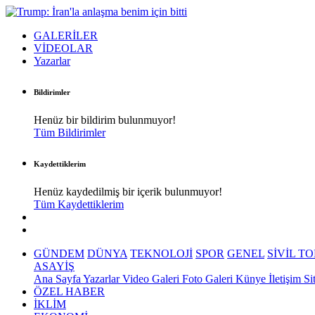
GALERİLER
VİDEOLAR
Yazarlar
Bildirimler
Henüz bir bildirim bulunmuyor!
Tüm Bildirimler
Kaydettiklerim
Henüz kaydedilmiş bir içerik bulunmuyor!
Tüm Kaydettiklerim
GÜNDEM
DÜNYA
TEKNOLOJİ
SPOR
GENEL
SİVİL T
ASAYİŞ
Ana Sayfa
Yazarlar
Video Galeri
Foto Galeri
Künye
İletişim
Si
ÖZEL HABER
İKLİM