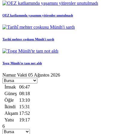
OEZ katliamında yaşamını yitirenler unutulmadı
Tarihî mehter coşkusu Münih'i sardı
Togg Münih'te tam not aldı
Namaz Vakti
05 Ağustos 2026
İmsak
06:47
Güneş
08:18
Öğle
13:10
İkindi
15:31
Akşam
17:52
Yatsı
19:17
6