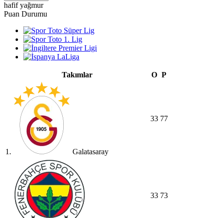
hafif yağmur
Puan Durumu
Takımlar
O
P
33
77
1.
Galatasaray
33
73