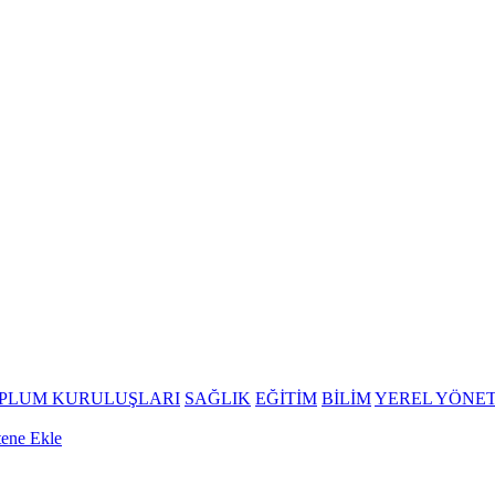
OPLUM KURULUŞLARI
SAĞLIK
EĞİTİM
BİLİM
YEREL YÖNE
tene Ekle