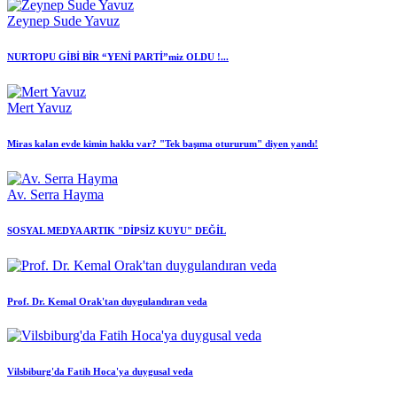
Zeynep Sude Yavuz
NURTOPU GİBİ BİR “YENİ PARTİ”miz OLDU !...
Mert Yavuz
Miras kalan evde kimin hakkı var? "Tek başıma otururum" diyen yandı!
Av. Serra Hayma
SOSYAL MEDYA ARTIK "DİPSİZ KUYU" DEĞİL
Prof. Dr. Kemal Orak'tan duygulandıran veda
Vilsbiburg'da Fatih Hoca'ya duygusal veda