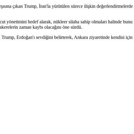
sına çıkan Trump, İran'la yürütülen sürece ilişkin değerlendirmelerde b
vcut yönetimini hedef alarak, nükleer silaha sahip olmaları halinde bu
zakerelerin zaman kaybı olacağını öne sürdü.
p, Erdoğan'ı sevdiğini belirterek, Ankara ziyaretinde kendisi için kır