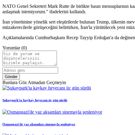
NATO Genel Sekreteri Mark Rutte ile birlikte basın mensuplarının karşı
anlaşmak istemiyorum." ifadelerini kullandı.
İran yönetimine yönelik sert eleştirilerde bulunan Trump, ülkenin me
müzakerecilerle görüşeceğini belirtirken, İran'la yürütülecek yeni mü
Açıklamalarında Cumhurbaşkanı Recep Tayyip Erdoğan'a da değinen Trum
Yorumlar (0)
Gönder
Bunlara Göz Atmadan Geçmeyin
Sukaypark'ta kaykay heyecanı üç gün sürdü
Osmangazi'de yaz akşamları sinemayla şenleniyor