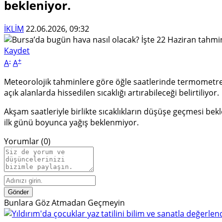
bekleniyor.
İKLİM
22.06.2026, 09:32
Kaydet
-
+
A
A
Meteorolojik tahminlere göre öğle saatlerinde termometre
açık alanlarda hissedilen sıcaklığı artırabileceği belirtiliyor.
Akşam saatleriyle birlikte sıcaklıkların düşüşe geçmesi bek
ilk günü boyunca yağış beklenmiyor.
Yorumlar
(0)
Gönder
Bunlara
Göz Atmadan Geçmeyin