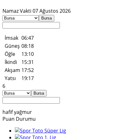
Namaz
Vakti
07 Ağustos 2026
Bursa
İmsak
06:47
Güneş
08:18
Öğle
13:10
İkindi
15:31
Akşam
17:52
Yatsı
19:17
6
Bursa
hafif yağmur
Puan
Durumu