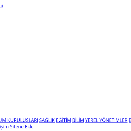
LUM KURULUŞLARI
SAĞLIK
EĞİTİM
BİLİM
YEREL YÖNETİMLER
tişim
Sitene Ekle