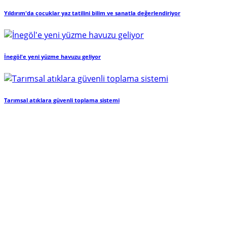
Yıldırım'da çocuklar yaz tatilini bilim ve sanatla değerlendiriyor
İnegöl'e yeni yüzme havuzu geliyor
Tarımsal atıklara güvenli toplama sistemi