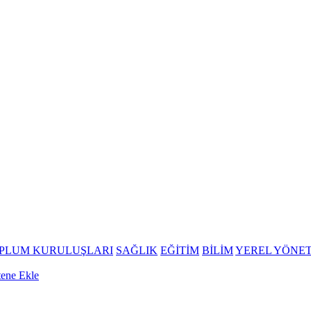
OPLUM KURULUŞLARI
SAĞLIK
EĞİTİM
BİLİM
YEREL YÖNE
tene Ekle