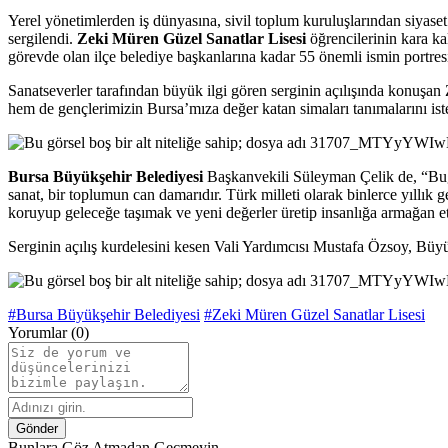
​​​​​​Yerel yönetimlerden iş dünyasına, sivil toplum kuruluşlarından si
sergilendi.
Zeki Müren Güzel Sanatlar Lisesi
öğrencilerinin kara k
görevde olan ilçe belediye başkanlarına kadar 55 önemli ismin portres
Sanatseverler tarafından büyük ilgi gören serginin açılışında konuşa
hem de gençlerimizin Bursa’mıza değer katan simaları tanımalarını istedi
Bursa Büyükşehir Belediyesi
Başkanvekili Süleyman Çelik de, “Bugün
sanat, bir toplumun can damarıdır. Türk milleti olarak binlerce yıllık 
koruyup geleceğe taşımak ve yeni değerler üretip insanlığa armağan e
Serginin açılış kurdelesini kesen Vali Yardımcısı Mustafa Özsoy, Büyü
#Bursa Büyükşehir Belediyesi
#Zeki Müren Güzel Sanatlar Lisesi
Yorumlar (0)
Gönder
Bunlara Göz Atmadan Geçmeyin