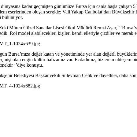
yaset dünyasına kadar geçmişten günümüze Bursa için canla başla çalışan 
alem eserlerinden oluşan sergide; Vali Yakup Canbolat’dan Büyükşehir B
i bulunuyor.
n Zeki Müren Güzel Sanatlar Lisesi Okul Müdürü Remzi Ayar, “‘Bursa’yı 
k. Rol model alabilecekleri kişileri kendi elleriyle çizdiler ve merak ede
 Bursa’mıza değer katan ve yönetiminde yer alan değerli büyüklerimizin
geçmişi olan engin kültür hafızamız var. Ecdadımız, bizlere muhteşem bir
tmektir ‘’diye konuştu.
kşehir Belediyesi Başkanvekili Süleyman Çelik ve davetliler, daha sonr