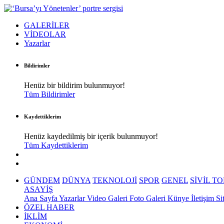
GALERİLER
VİDEOLAR
Yazarlar
Bildirimler
Henüz bir bildirim bulunmuyor!
Tüm Bildirimler
Kaydettiklerim
Henüz kaydedilmiş bir içerik bulunmuyor!
Tüm Kaydettiklerim
GÜNDEM
DÜNYA
TEKNOLOJİ
SPOR
GENEL
SİVİL T
ASAYİŞ
Ana Sayfa
Yazarlar
Video Galeri
Foto Galeri
Künye
İletişim
Si
ÖZEL HABER
İKLİM