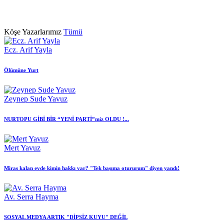
Köşe Yazarlarımız
Tümü
Ecz. Arif Yayla
Ölümüne Yurt
Zeynep Sude Yavuz
NURTOPU GİBİ BİR “YENİ PARTİ”miz OLDU !...
Mert Yavuz
Miras kalan evde kimin hakkı var? "Tek başıma otururum" diyen yandı!
Av. Serra Hayma
SOSYAL MEDYA ARTIK "DİPSİZ KUYU" DEĞİL