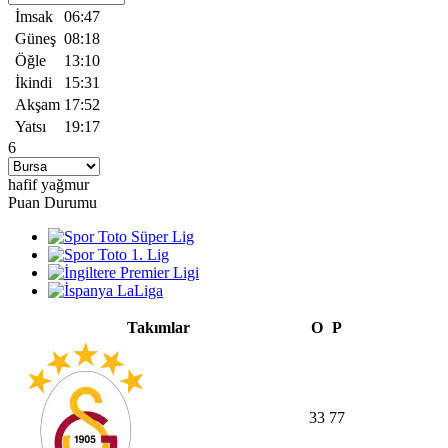
İmsak
06:47
Güneş
08:18
Öğle
13:10
İkindi
15:31
Akşam
17:52
Yatsı
19:17
6
hafif yağmur
Puan Durumu
Takımlar
O
P
33
77