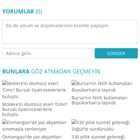
YORUMLAR
(0)
GÖNDER
BUNLARA
GÖZ ATMADAN GEÇMEYIN
Bursa'nın fetih kutlamaları
Büyükorhan'a taşındı
Molière’in ölümsüz eseri ‘Cimri’
Bursalı tiyatroseverlerle
buluştu
Osmangazi'de yaz akşamları
530 yıllık sünnet geleneği