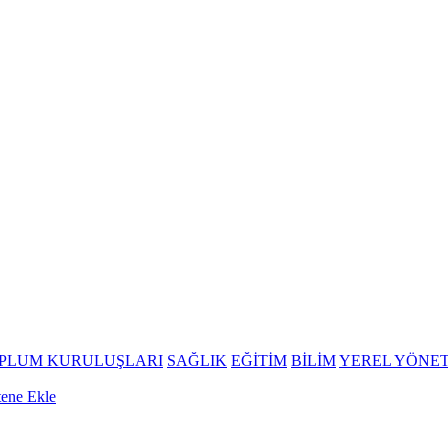
OPLUM KURULUŞLARI
SAĞLIK
EĞİTİM
BİLİM
YEREL YÖNE
tene Ekle