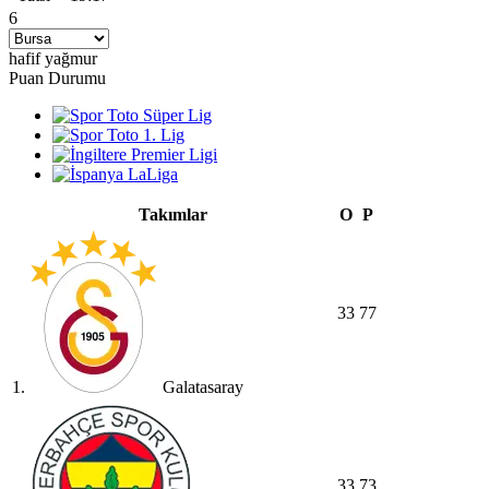
6
hafif yağmur
Puan Durumu
Takımlar
O
P
33
77
1.
Galatasaray
33
73