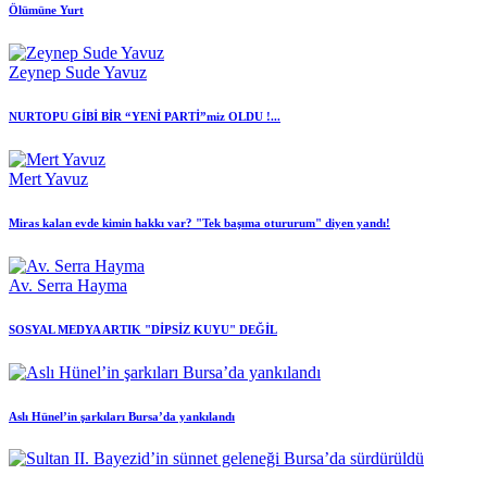
Ölümüne Yurt
Zeynep Sude Yavuz
NURTOPU GİBİ BİR “YENİ PARTİ”miz OLDU !...
Mert Yavuz
Miras kalan evde kimin hakkı var? "Tek başıma otururum" diyen yandı!
Av. Serra Hayma
SOSYAL MEDYA ARTIK "DİPSİZ KUYU" DEĞİL
Aslı Hünel’in şarkıları Bursa’da yankılandı