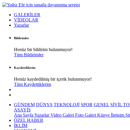
GALERİLER
VİDEOLAR
Yazarlar
Bildirimler
Henüz bir bildirim bulunmuyor!
Tüm Bildirimler
Kaydettiklerim
Henüz kaydedilmiş bir içerik bulunmuyor!
Tüm Kaydettiklerim
GÜNDEM
DÜNYA
TEKNOLOJİ
SPOR
GENEL
SİVİL T
ASAYİŞ
Ana Sayfa
Yazarlar
Video Galeri
Foto Galeri
Künye
İletişim
Si
ÖZEL HABER
İKLİM