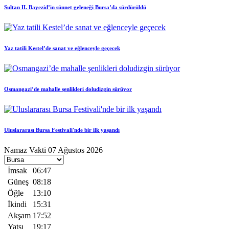
Sultan II. Bayezid’in sünnet geleneği Bursa’da sürdürüldü
Yaz tatili Kestel’de sanat ve eğlenceyle geçecek
Osmangazi’de mahalle şenlikleri doludizgin sürüyor
Uluslararası Bursa Festivali'nde bir ilk yaşandı
Namaz Vakti
07 Ağustos 2026
İmsak
06:47
Güneş
08:18
Öğle
13:10
İkindi
15:31
Akşam
17:52
Yatsı
19:17