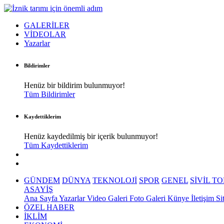
GALERİLER
VİDEOLAR
Yazarlar
Bildirimler
Henüz bir bildirim bulunmuyor!
Tüm Bildirimler
Kaydettiklerim
Henüz kaydedilmiş bir içerik bulunmuyor!
Tüm Kaydettiklerim
GÜNDEM
DÜNYA
TEKNOLOJİ
SPOR
GENEL
SİVİL T
ASAYİŞ
Ana Sayfa
Yazarlar
Video Galeri
Foto Galeri
Künye
İletişim
Si
ÖZEL HABER
İKLİM