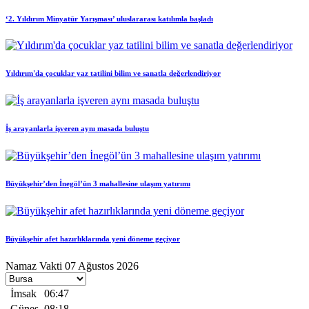
‘2. Yıldırım Minyatür Yarışması’ uluslararası katılımla başladı
Yıldırım'da çocuklar yaz tatilini bilim ve sanatla değerlendiriyor
İş arayanlarla işveren aynı masada buluştu
Büyükşehir’den İnegöl’ün 3 mahallesine ulaşım yatırımı
Büyükşehir afet hazırlıklarında yeni döneme geçiyor
Namaz Vakti
07 Ağustos 2026
İmsak
06:47
Güneş
08:18