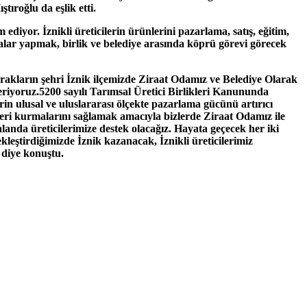
ıroğlu da eşlik etti.
ediyor. İznikli üreticilerin ürünlerini pazarlama, satış, eğitim,
malar yapmak, birlik ve belediye arasında köprü görevi görecek
akların şehri İznik ilçemizde Ziraat Odamız ve Belediye Olarak
 veriyoruz.5200 sayılı Tarımsal Üretici Birlikleri Kanununda
rin ulusal ve uluslararası ölçekte pazarlama gücünü artırıcı
ikleri kurmalarını sağlamak amacıyla bizlerde Ziraat Odamız ile
landa üreticilerimize destek olacağız. Hayata geçecek her iki
leştirdiğimizde İznik kazanacak, İznikli üreticilerimiz
 diye konuştu.