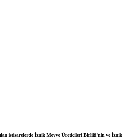
n istişarelerde İznik Meyve Üreticileri Birliği’nin ve
İznik