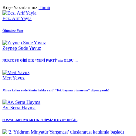
Köşe Yazarlarımız
Tümü
Ecz. Arif Yayla
Ölümüne Yurt
Zeynep Sude Yavuz
NURTOPU GİBİ BİR “YENİ PARTİ”miz OLDU !...
Mert Yavuz
Miras kalan evde kimin hakkı var? "Tek başıma otururum" diyen yandı!
Av. Serra Hayma
SOSYAL MEDYA ARTIK "DİPSİZ KUYU" DEĞİL