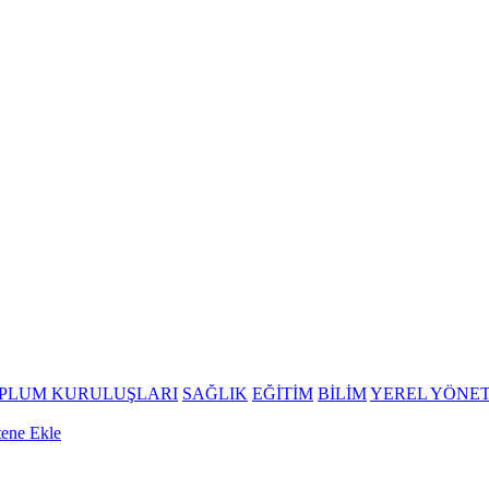
OPLUM KURULUŞLARI
SAĞLIK
EĞİTİM
BİLİM
YEREL YÖNE
tene Ekle