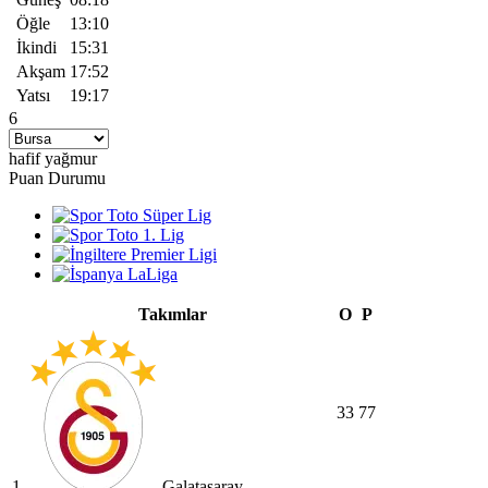
Öğle
13:10
İkindi
15:31
Akşam
17:52
Yatsı
19:17
6
hafif yağmur
Puan Durumu
Takımlar
O
P
33
77
1.
Galatasaray