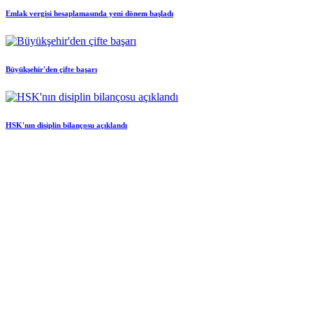
Emlak vergisi hesaplamasında yeni dönem başladı
Büyükşehir'den çifte başarı
HSK'nın disiplin bilançosu açıklandı