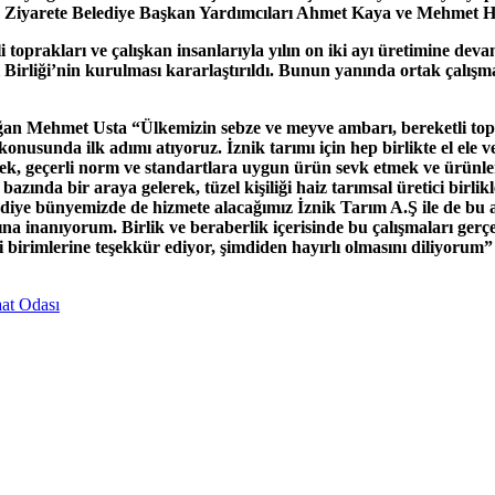
ı. Ziyarete Belediye Başkan Yardımcıları Ahmet Kaya ve Mehmet Hışt
oprakları ve çalışkan insanlarıyla yılın on iki ayı üretimine devam 
 Birliği’nin kurulması kararlaştırıldı. Bunun yanında ortak çalış
ğan Mehmet Usta “Ülkemizin sebze ve meyve ambarı, bereketli topr
konusunda ilk adımı atıyoruz. İznik tarımı için hep birlikte el ele
irmek, geçerli norm ve standartlara uygun ürün sevk etmek ve ürünle
azında bir araya gelerek, tüzel kişiliği haiz tarımsal üretici birl
ediye bünyemizde de hizmete alacağımız İznik Tarım A.Ş ile de bu a
 inanıyorum. Birlik ve beraberlik içerisinde bu çalışmaları gerçek
i birimlerine teşekkür ediyor, şimdiden hayırlı olmasını diliyorum”
aat Odası