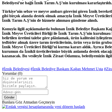
Belediyesi
’ne bağlı İznik Tarım A.Ş’nin kurulması kararlaştırıld
Türkiye’nin sebze ve meyve ambarı görevini gören İznik bereketli t
gibi birçok alanda destek olmak amacıyla İznik Meyve Üreticileri
İznik Tarım A.Ş’nin de hizmete alınması gündeme alındı.
Konuyla ilgili açıklamalarda bulunan İznik Belediye Başkanı Ka
İznik Meyve Üreticileri Birliği ile İznik Tarım A.Ş’nin kurulması 
belirtilen üretimi talebe göre plânlamak, ürün kalitesini iyileşt
tedbirler almak üzere tarım üreticilerinin, ürün veya ürün grubu b
İznik Meyve Üreticileri Birliği’ni kurma kararı aldık. Ayrıca Bel
kurumun da İznikli üreticilerimize büyük anlamda destek olacağına
kazanacak. Bu vesileyle İznik Ziraat Odamıza, belediyemizin ilgil
#İznik Belediyesi
#İznik Belediye Başkanı Kağan Mehmet Usta
#Zir
Yorumlar (0)
Gönder
Bunlara Göz Atmadan Geçmeyin