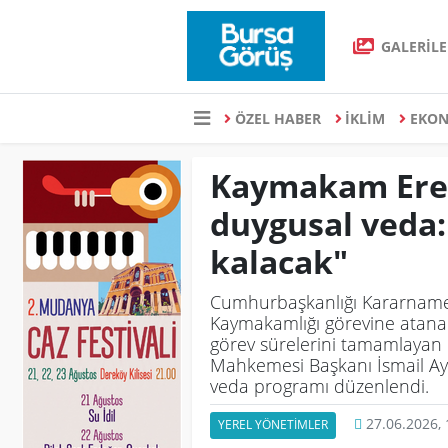
GALERİLE
ÖZEL HABER
İKLİM
EKO
Kaymakam Eren
duygusal veda:
kalacak"
Cumhurbaşkanlığı Kararnames
Kaymakamlığı görevine atanan
görev sürelerini tamamlayan C
Mahkemesi Başkanı İsmail Ayd
veda programı düzenlendi.
27.06.2026, 
YEREL YÖNETİMLER