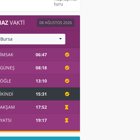
turu
AZ
VAKTI
08 AĞUSTOS 2026
Bursa
İMSAK
06:47
GÜNEŞ
08:18
ÖĞLE
13:10
İKINDI
15:31
AKŞAM
17:52
YATSI
19:17