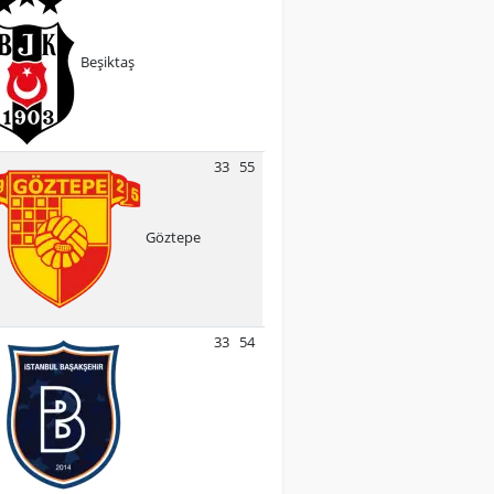
Beşiktaş
33
55
Göztepe
33
54