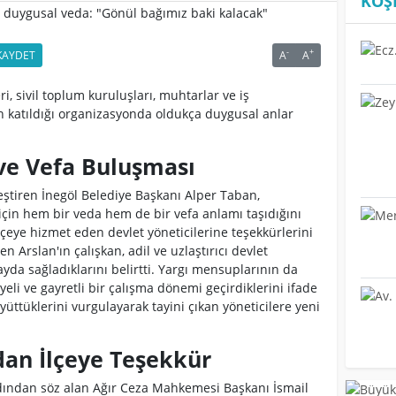
KÖŞ
-
+
AYDET
A
A
eri, sivil toplum kuruluşları, muhtarlar ve iş
n katıldığı organizasyonda oldukça duygusal anlar
ve Vefa Buluşması
eştiren İnegöl Belediye Başkanı Alper Taban,
in hem bir veda hem de bir vefa anlamı taşıdığını
lçeye hizmet eden devlet yöneticilerine teşekkürlerini
rslan'ın çalışkan, adil ve uzlaştırıcı devlet
da sağladıklarını belirtti. Yargı mensuplarının da
yeli ve gayretli bir çalışma dönemi geçirdiklerini ifade
yüttüklerini vurgulayarak tayini çıkan yöneticilere yeni
an İlçeye Teşekkür
dından söz alan Ağır Ceza Mahkemesi Başkanı İsmail