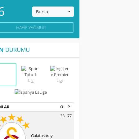
6
Bursa
HAFIF YAĞMUR
N
DURUMU
MLAR
O
P
33
77
Galatasaray