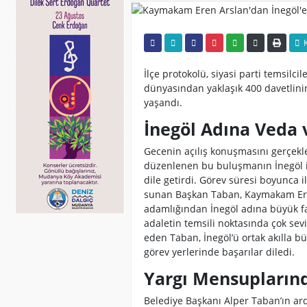
K
İlçe protokolü, siyasi parti temsilcil
dünyasından yaklaşık 400 davetlini
yaşandı.
İnegöl Adına Veda 
Gecenin açılış konuşmasını gerçekl
düzenlenen bu buluşmanın İnegöl iç
dile getirdi. Görev süresi boyunca i
sunan Başkan Taban, Kaymakam Eren A
adamlığından İnegöl adına büyük fay
adaletin temsili noktasında çok sevi
eden Taban, İnegöl’ü ortak akılla bü
görev yerlerinde başarılar diledi.
Yargı Mensuplarınd
Belediye Başkanı Alper Taban’ın ar