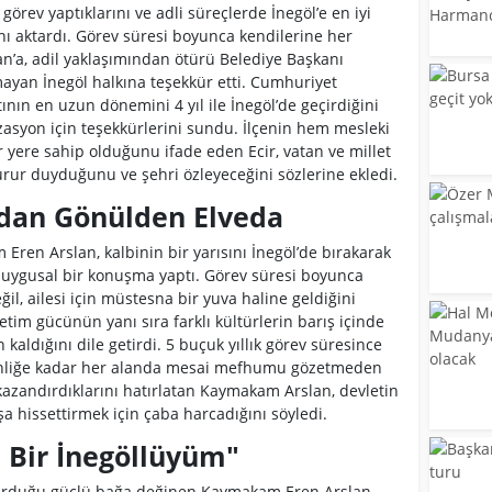
görev yaptıklarını ve adli süreçlerde İnegöl’e en iyi
ını aktardı. Görev süresi boyunca kendilerine her
’a, adil yaklaşımından ötürü Belediye Başkanı
mayan İnegöl halkına teşekkür etti. Cumhuriyet
tının en uzun dönemini 4 yıl ile İnegöl’de geçirdiğini
izasyon için teşekkürlerini sundu. İlçenin hem mesleki
 yere sahip olduğunu ifade eden Ecir, vatan ve millet
rur duyduğunu ve şehri özleyeceğini sözlerine ekledi.
dan Gönülden Elveda
ren Arslan, kalbinin bir yarısını İnegöl’de bırakarak
 duygusal bir konuşma yaptı. Görev süresi boyunca
ğil, ailesi için müstesna bir yuva haline geldiğini
retim gücünün yanı sıra farklı kültürlerin barış içinde
kaldığını dile getirdi. 5 buçuk yıllık görev süresince
venliğe kadar her alanda mesai mefhumu gözetmeden
 kazandırdıklarını hatırlatan Kaymakam Arslan, devletin
a hissettirmek için çaba harcadığını söyledi.
i Bir İnegöllüyüm"
rduğu güçlü bağa değinen Kaymakam Eren Arslan,