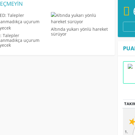
EÇMEYIN
Altında yukarı yönlü hareket
sürüyor
: Talepler
ılanmadıkça uçurum
yecek
PUA
TAKI
1.