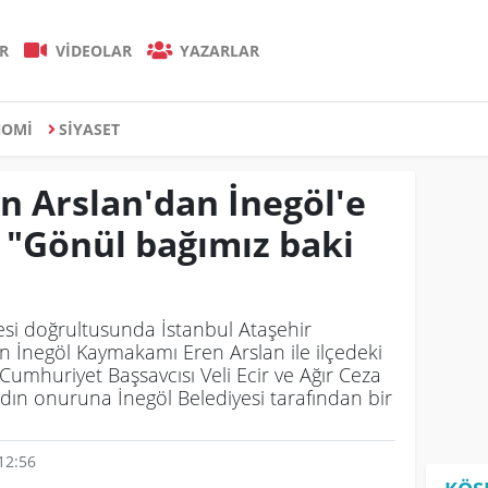
R
VİDEOLAR
YAZARLAR
NOMİ
SİYASET
 Arslan'dan İnegöl'e
 "Gönül bağımız baki
i doğrultusunda İstanbul Ataşehir
 İnegöl Kaymakamı Eren Arslan ile ilçedeki
umhuriyet Başsavcısı Veli Ecir ve Ağır Ceza
ın onuruna İnegöl Belediyesi tarafından bir
12:56