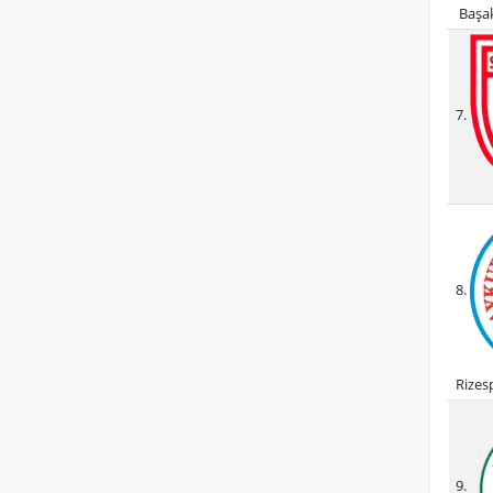
Başak
7.
8.
Rizes
9.