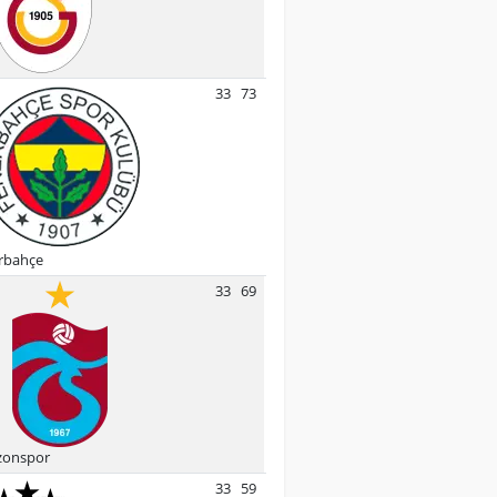
33
73
rbahçe
33
69
zonspor
33
59