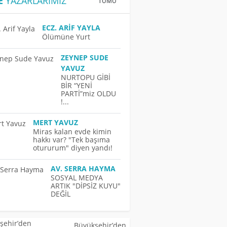
E
YAZARLARIMIZ
TÜMÜ
ECZ. ARIF YAYLA
Ölümüne Yurt
ZEYNEP SUDE
YAVUZ
NURTOPU GİBİ
BİR “YENİ
PARTİ”miz OLDU
!...
MERT YAVUZ
Miras kalan evde kimin
hakkı var? "Tek başıma
otururum" diyen yandı!
AV. SERRA HAYMA
SOSYAL MEDYA
ARTIK "DİPSİZ KUYU"
DEĞİL
Büyükşehir’den