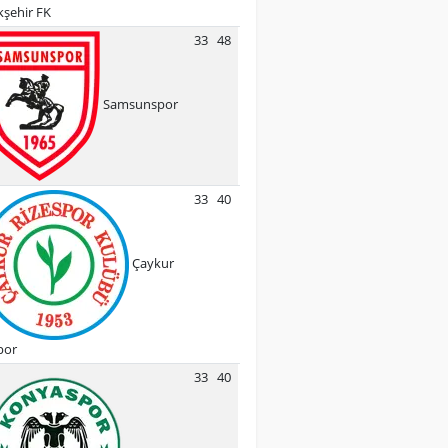
şehir FK
33
48
Samsunspor
33
40
Çaykur
por
33
40