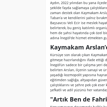
Aydın, 2022 yılından bu yana ilçede 
şekilde fayda sağlamaya çalıştıklar
zaman destek olan Kaymakam Arslan
Taban’a ve kendilerini yalnız bırak
Başsavcısı Veli Ecir ise meslek haya
belirterek, bu geniş katılımlı organ
hem de şahsi hayatında çok özel bir
adına İnegöl'de hizmet etmekten gu
Kaymakam Arslan’
Kürsüye son olarak çıkan Kaymakam E
gitmeye hazırlandığını ifade ettiği
İnegöl’ün sadece bir çalışma yeri de
belirten Arslan, ilçenin sanayi ve ü
yaşadığı kozmopolit yapısına hayran 
eğitimden sağlığa, altyapıdan gü
çalıştıklarını ve şehre pek çok eser
şefkatli ve adil yüzünü her vatandaş
"Artık Ben de Fahr
Konuşmasının devamında halkla ku