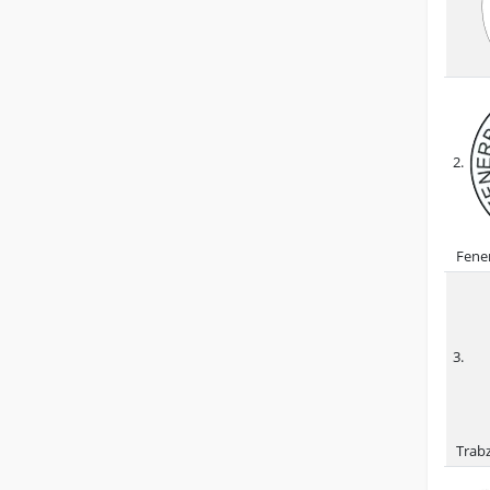
2.
Fene
3.
Trab