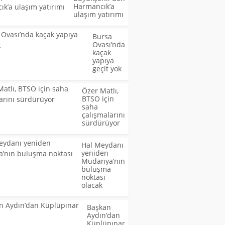
Harmancık’a
ulaşım yatırımı
Bursa
Ovası’nda
kaçak
yapıya
geçit yok
Özer Matlı,
BTSO için
saha
çalışmalarını
sürdürüyor
Hal Meydanı
yeniden
Mudanya’nın
buluşma
noktası
olacak
Başkan
Aydın’dan
Küplüpınar