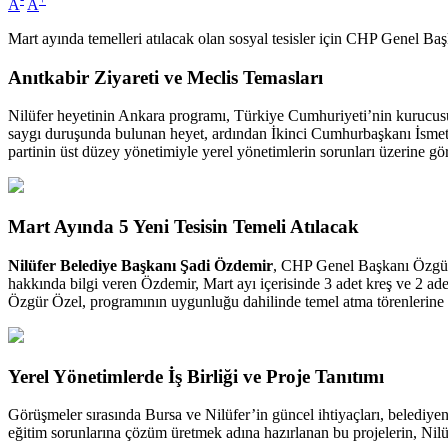
A
A
Mart ayında temelleri atılacak olan sosyal tesisler için CHP Genel Ba
Anıtkabir Ziyareti ve Meclis Temasları
Nilüfer heyetinin Ankara programı, Türkiye Cumhuriyeti’nin kurucusu 
saygı duruşunda bulunan heyet, ardından İkinci Cumhurbaşkanı İsmet 
partinin üst düzey yönetimiyle yerel yönetimlerin sorunları üzerine gö
Mart Ayında 5 Yeni Tesisin Temeli Atılacak
Nilüfer Belediye Başkanı Şadi Özdemir
, CHP Genel Başkanı Özgür Ö
hakkında bilgi veren Özdemir, Mart ayı içerisinde 3 adet kreş ve 2 adet
Özgür Özel, programının uygunluğu dahilinde temel atma törenlerine ka
Yerel Yönetimlerde İş Birliği ve Proje Tanıtımı
Görüşmeler sırasında Bursa ve Nilüfer’in güncel ihtiyaçları, belediye
eğitim sorunlarına çözüm üretmek adına hazırlanan bu projelerin, Nilü