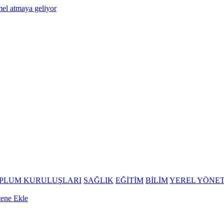
OPLUM KURULUŞLARI
SAĞLIK
EĞİTİM
BİLİM
YEREL YÖNE
tene Ekle