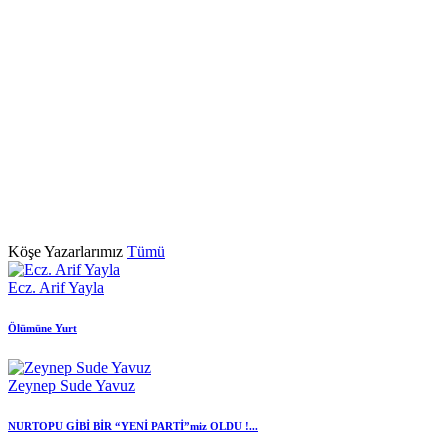
Köşe
Yazarlarımız
Tümü
Ecz. Arif Yayla
Ölümüne Yurt
Zeynep Sude Yavuz
NURTOPU GİBİ BİR “YENİ PARTİ”miz OLDU !...