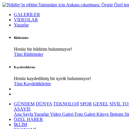
GALERİLER
VİDEOLAR
Yazarlar
Bildirimler
Henüz bir bildirim bulunmuyor!
Tüm Bildirimler
Kaydettiklerim
Henüz kaydedilmiş bir içerik bulunmuyor!
Tüm Kaydettiklerim
GÜNDEM
DÜNYA
TEKNOLOJİ
SPOR
GENEL
SİVİL T
ASAYİŞ
Ana Sayfa
Yazarlar
Video Galeri
Foto Galeri
Künye
İletişim
Si
ÖZEL HABER
İKLİM