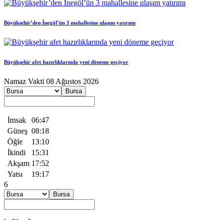
Büyükşehir’den İnegöl’ün 3 mahallesine ulaşım yatırımı
Büyükşehir afet hazırlıklarında yeni döneme geçiyor
Namaz
Vakti
08 Ağustos 2026
Bursa
İmsak
06:47
Güneş
08:18
Öğle
13:10
İkindi
15:31
Akşam
17:52
Yatsı
19:17
6
Bursa