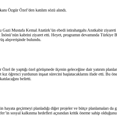
şkanı Özgür Özel’den katılım sözü alındı.
Gazi Mustafa Kemal Atatürk’ün ebedi istirahatgahı Anıtkabir ziyareti 
İnönü’nün kabrini ziyaret etti. Heyet, programın devamında Türkiye B
rüş alışverişinde bulundu.
zel ile yaptığı özel görüşmede ilçenin geleceğine dair yatırım planların
 kız öğrenci yurdunun inşaat sürecini başlatacaklarını ifade etti. Bu ön
tılacağını belirtti.
nin hayata geçirmeyi planladığı diğer projeler ve bütçe planlamaları d
fer’in sosyal kalkınma hedefleri açısından kritik öneme sahip olduğunu