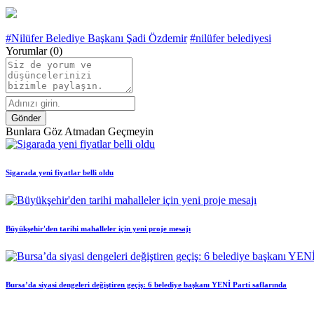
#Nilüfer Belediye Başkanı Şadi Özdemir
#nilüfer belediyesi
Yorumlar
(0)
Gönder
Bunlara
Göz Atmadan Geçmeyin
Sigarada yeni fiyatlar belli oldu
Büyükşehir'den tarihi mahalleler için yeni proje mesajı
Bursa’da siyasi dengeleri değiştiren geçiş: 6 belediye başkanı YENİ Parti saflarında