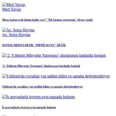
Mert Yavuz
Miras kalan evde kimin hakkı var? "Tek başıma otururum" diyen yandı!
Av. Serra Hayma
SOSYAL MEDYA ARTIK "DİPSİZ KUYU" DEĞİL
‘2. Yıldırım Minyatür Yarışması’ uluslararası katılımla başladı
Yıldırım'da çocuklar yaz tatilini bilim ve sanatla değerlendiriyor
İş arayanlarla işveren aynı masada buluştu