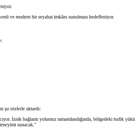
eniyor.
enli ve modern bir seyahat imkânı sunulması hedefleniyor.
e:
 şu sözlerle aktardı:
cıyor. İznik bağlantı yolumuz tamamlandığında, bölgedeki trafik yükü
 deneyimi sunacak."