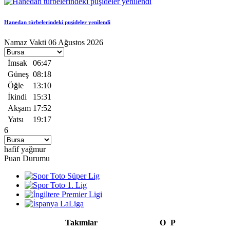
Hanedan türbelerindeki puşideler yenilendi
Namaz Vakti
06 Ağustos 2026
İmsak
06:47
Güneş
08:18
Öğle
13:10
İkindi
15:31
Akşam
17:52
Yatsı
19:17
6
hafif yağmur
Puan Durumu
Takımlar
O
P