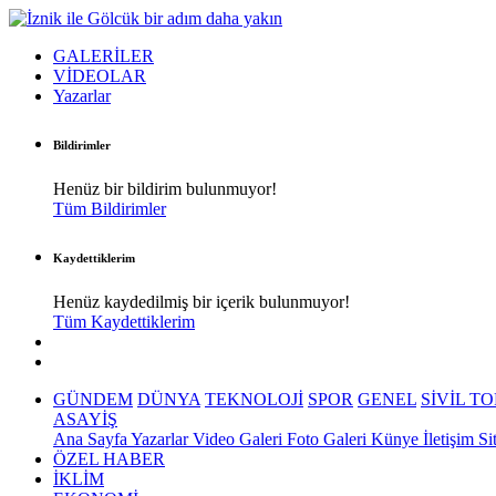
GALERİLER
VİDEOLAR
Yazarlar
Bildirimler
Henüz bir bildirim bulunmuyor!
Tüm Bildirimler
Kaydettiklerim
Henüz kaydedilmiş bir içerik bulunmuyor!
Tüm Kaydettiklerim
GÜNDEM
DÜNYA
TEKNOLOJİ
SPOR
GENEL
SİVİL T
ASAYİŞ
Ana Sayfa
Yazarlar
Video Galeri
Foto Galeri
Künye
İletişim
Si
ÖZEL HABER
İKLİM