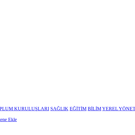
OPLUM KURULUŞLARI
SAĞLIK
EĞİTİM
BİLİM
YEREL YÖNE
tene Ekle