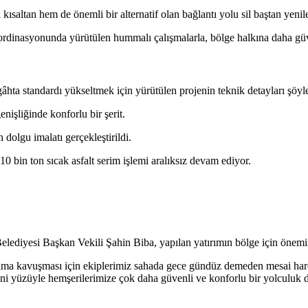
kısaltan hem de önemli bir alternatif olan bağlantı yolu sil baştan yenil
rdinasyonunda yürütülen hummalı çalışmalarla, bölge halkına daha güv
gâhta standardı yükseltmek için yürütülen projenin teknik detayları şöyl
işliğinde konforlu bir şerit.
olgu imalatı gerçekleştirildi.
 10 bin ton sıcak asfalt serim işlemi aralıksız devam ediyor.
ediyesi Başkan Vekili Şahin Biba, yapılan yatırımın bölge için önemini
şıma kavuşması için ekiplerimiz sahada gece gündüz demeden mesai har
eni yüzüyle hemşerilerimize çok daha güvenli ve konforlu bir yolculuk