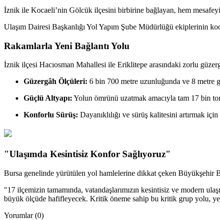
İznik ile Kocaeli’nin Gölcük ilçesini birbirine bağlayan, hem mesafeyi 
Ulaşım Dairesi Başkanlığı Yol Yapım Şube Müdürlüğü ekiplerinin koo
Rakamlarla Yeni Bağlantı Yolu
İznik ilçesi Hacıosman Mahallesi ile Eriklitepe arasındaki zorlu güzer
Güzergâh Ölçüleri:
6 bin 700 metre uzunluğunda ve 8 metre gen
Güçlü Altyapı:
Yolun ömrünü uzatmak amacıyla tam 17 bin ton d
Konforlu Sürüş:
Dayanıklılığı ve sürüş kalitesini artırmak için
"Ulaşımda Kesintisiz Konfor Sağlıyoruz"
Bursa genelinde yürütülen yol hamlelerine dikkat çeken Büyükşehir Bel
"17 ilçemizin tamamında, vatandaşlarımızın kesintisiz ve modern ula
büyük ölçüde hafifleyecek. Kritik öneme sahip bu kritik grup yolu, y
Yorumlar (0)