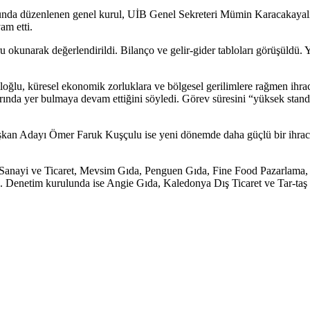
onunda düzenlenen genel kurul, UİB Genel Sekreteri Mümin Karacakayalı
am etti.
 okunarak değerlendirildi. Bilanço ve gelir-gider tabloları görüşüldü. 
 küresel ekonomik zorluklara ve bölgesel gerilimlere rağmen ihracat
ında yer bulmaya devam ettiğini söyledi. Görev süresini “yüksek standar
 Adayı Ömer Faruk Kuşçulu ise yeni dönemde daha güçlü bir ihracat ya
nayi ve Ticaret, Mevsim Gıda, Penguen Gıda, Fine Food Pazarlama, İ
 Denetim kurulunda ise Angie Gıda, Kaledonya Dış Ticaret ve Tar-taş 