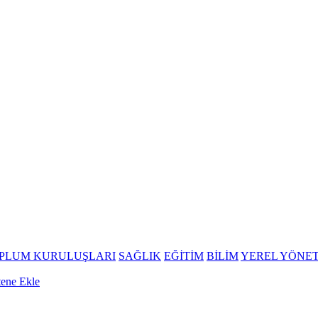
OPLUM KURULUŞLARI
SAĞLIK
EĞİTİM
BİLİM
YEREL YÖNE
tene Ekle