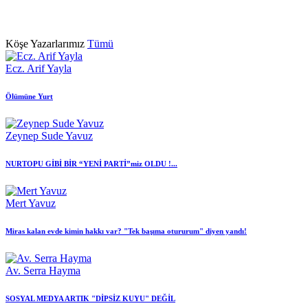
Köşe Yazarlarımız
Tümü
Ecz. Arif Yayla
Ölümüne Yurt
Zeynep Sude Yavuz
NURTOPU GİBİ BİR “YENİ PARTİ”miz OLDU !...
Mert Yavuz
Miras kalan evde kimin hakkı var? "Tek başıma otururum" diyen yandı!
Av. Serra Hayma
SOSYAL MEDYA ARTIK "DİPSİZ KUYU" DEĞİL