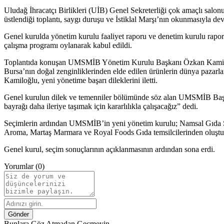
Uludağ İhracatçı Birlikleri (UİB) Genel Sekreterliği çok amaçlı sal
üstlendiği toplantı, saygı duruşu ve İstiklal Marşı’nın okunmasıyla dev
Genel kurulda yönetim kurulu faaliyet raporu ve denetim kurulu raporu
çalışma programı oylanarak kabul edildi.
Toplantıda konuşan UMSMİB Yönetim Kurulu Başkanı Özkan Kamiloğlu,
Bursa’nın doğal zenginliklerinden elde edilen ürünlerin dünya pazarlar
Kamiloğlu, yeni yönetime başarı dileklerini iletti.
Genel kurulun dilek ve temenniler bölümünde söz alan UMSMİB Başkan
bayrağı daha ileriye taşımak için kararlılıkla çalışacağız” dedi.
Seçimlerin ardından UMSMİB’in yeni yönetim kurulu; Namsal Gıda Sa
Aroma, Martaş Marmara ve Royal Foods Gıda temsilcilerinden oluştu.
Genel kurul, seçim sonuçlarının açıklanmasının ardından sona erdi.
Yorumlar (0)
Gönder
Bunlara Göz Atmadan Geçmeyin