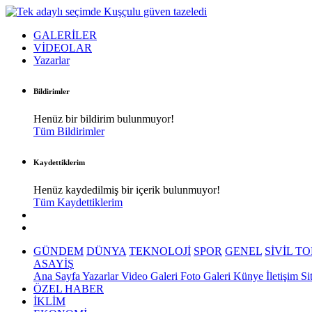
GALERİLER
VİDEOLAR
Yazarlar
Bildirimler
Henüz bir bildirim bulunmuyor!
Tüm Bildirimler
Kaydettiklerim
Henüz kaydedilmiş bir içerik bulunmuyor!
Tüm Kaydettiklerim
GÜNDEM
DÜNYA
TEKNOLOJİ
SPOR
GENEL
SİVİL T
ASAYİŞ
Ana Sayfa
Yazarlar
Video Galeri
Foto Galeri
Künye
İletişim
Si
ÖZEL HABER
İKLİM