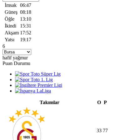
İmsak
06:47
Güneş
08:18
Öğle
13:10
İkindi
15:31
Akşam
17:52
Yatsı
19:17
6
hafif yağmur
Puan Durumu
Takımlar
O
P
33
77